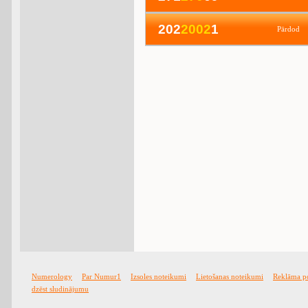
202
2
0
0
2
1
Pārdod
Numerology
Par Numur1
Izsoles noteikumi
Lietošanas noteikumi
Reklāma p
dzēst sludinājumu