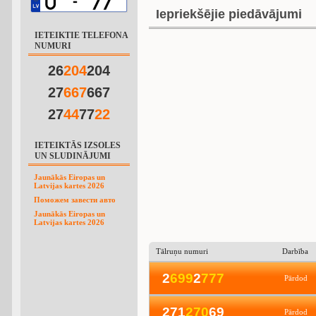
Iepriekšējie piedāvājumi
IETEIKTIE TELEFONA
NUMURI
26
2
0
4
204
27
6
6
7
667
27
4
4
77
2
2
IETEIKTĀS IZSOLES
UN SLUDINĀJUMI
Jaunākās Eiropas un
Latvijas kartes 2026
Поможем завести авто
Jaunākās Eiropas un
Latvijas kartes 2026
Tālruņu numuri
Darbība
2
6
9
9
2
7
7
7
Pārdod
271
2
7
0
69
Pārdod