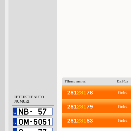
Tālruņu numuri
Darbība
281
2
8
1
78
Pārdod
IETEIKTIE AUTO
NUMURI
281
2
8
1
79
Pārdod
281
2
8
1
83
Pārdod