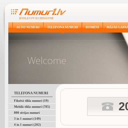
IZSOLES UN SLUDINĀJUMI
AUTO NUMURI
TELEFONA NUMURI
DOMĒNI
MĀJAS LAPA
TELEFONA NUMURI
Fiksētā tīkla numuri (19)
2
Mobilā tīkla numuri (785)
800 sērijas numuri
3 in 1 numuri (149)
4 in 1 numuri (202)