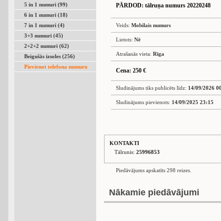
5 in 1 numuri (99)
PĀRDOD
: tālruņa numurs 20220248
6 in 1 numuri (18)
7 in 1 numuri (4)
Veids:
Mobilais numurs
3+3 numuri (45)
Lietots:
Nē
2+2+2 numuri (62)
Atrašanās vieta:
Rīga
Beigušās izsoles (256)
Pievienot telefona numuru
Cena: 250 €
Sludinājums tiks publicēts līdz:
14/09/2026 0
Sludinājums pievienots:
14/09/2025 23:15
KONTAKTI
Tālrunis:
25996853
Piedāvājums apskatīts 298 reizes.
Nākamie piedāvājumi