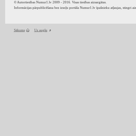
© Autortiesības Numur1.lv 2009 - 2016. Visas tiesības aizsargātas.
Informācijas pārpublicēšana bez izsoļu portāla Numur1.lv īpašnieku atļaujas, stingri ai
Sākums
Uz augšu