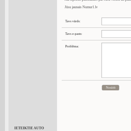
Jūsu jaunais Numur1.lv
Tavs vārds:
Tavs e-pasts:
Problēma:
Nosūtīt
IETEIKTIE AUTO