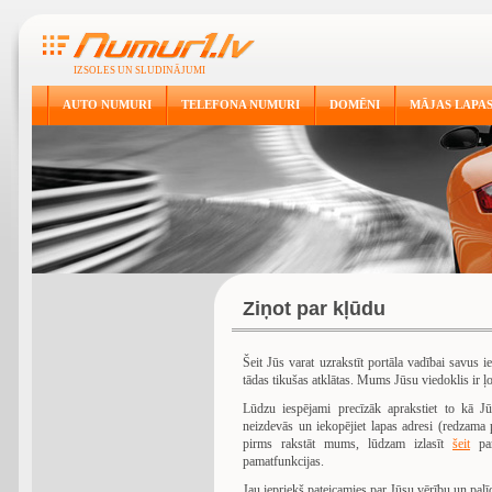
IZSOLES UN SLUDINĀJUMI
AUTO NUMURI
TELEFONA NUMURI
DOMĒNI
MĀJAS LAPA
Ziņot par kļūdu
Šeit Jūs varat uzrakstīt portāla vadībai savus
tādas tikušas atklātas. Mums Jūsu viedoklis ir ļo
Lūdzu iespējami precīzāk aprakstiet to kā Jū
neizdevās un iekopējiet lapas adresi (redzama
pirms rakstāt mums, lūdzam izlasīt
šeit
par
pamatfunkcijas.
Jau iepriekš pateicamies par Jūsu vērību un palī