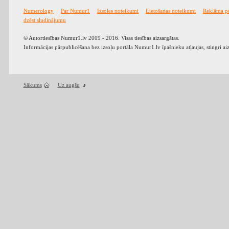
Numerology
Par Numur1
Izsoles noteikumi
Lietošanas noteikumi
Reklāma p
dzēst sludinājumu
© Autortiesības Numur1.lv 2009 - 2016. Visas tiesības aizsargātas.
Informācijas pārpublicēšana bez izsoļu portāla Numur1.lv īpašnieku atļaujas, stingri ai
Sākums
Uz augšu