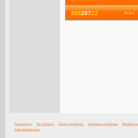
2
8
8
287
2
2
Pārdod
Numerology
Par Numur1
Izsoles noteikumi
Lietošanas noteikumi
Reklāma p
dzēst sludinājumu