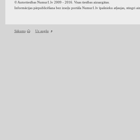
© Autortiesības Numur1.lv 2009 - 2016. Visas tiesības aizsargātas.
Informācijas pārpublicēšana bez izsoļu portāla Numur1.lv īpašnieku atļaujas, stingri ai
Sākums
Uz augšu