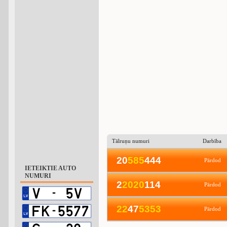
Tālruņu numuri
Darbība
20
5
8
5
444
Pārdod
IETEIKTIE AUTO
NUMURI
2
2
0
2
0
114
Pārdod
2
2
47
5
3
5
3
Pārdod