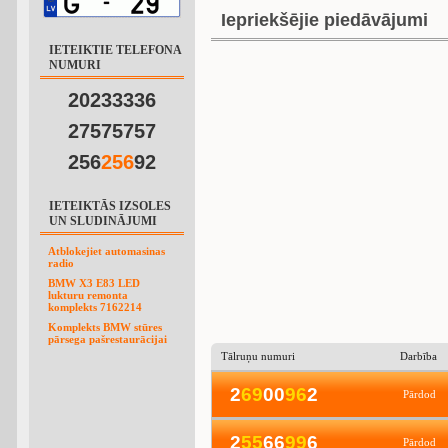
Iepriekšējie piedāvājumi
IETEIKTIE TELEFONA
NUMURI
20233336
27575757
256
2
5
6
92
IETEIKTĀS IZSOLES
UN SLUDINĀJUMI
Atblokejiet automasinas
radio
BMW X3 E83 LED
lukturu remonta
komplekts 7162214
Komplekts BMW stūres
pārsega pašrestaurācijai
Tālruņu numuri
Darbība
2
6
9
00
9
6
2
Pārdod
2
5
5
66
9
9
6
Pārdod