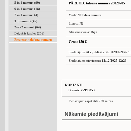
5 in 1 numuri (99)
PĀRDOD
: tālruņa numurs 28828705
6 in 1 numuri (18)
7 in 1 numuri (4)
Veids:
Mobilais numurs
3+3 numuri (45)
Lietots:
Nē
2+2+2 numuri (64)
Atrašanās vieta:
Rīga
Beigušās izsoles (256)
Pievienot telefona numuru
Cena: 150 €
Sludinājums tiks publicēts līdz:
02/10/2026 1
Sludinājums pievienots:
12/12/2025 12:23
KONTAKTI
Tālrunis:
25996853
Piedāvājums apskatīts 220 reizes.
Nākamie piedāvājumi