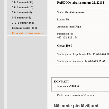
5 in 1 numuri (99)
PĀRDOD
: tālruņa numurs 22122104
6 in 1 numuri (18)
7 in 1 numuri (4)
Veids:
Mobilais numurs
3+3 numuri (45)
Lietots:
Nē
2+2+2 numuri (64)
Atrašanās vieta:
Rīga
Beigušās izsoles (256)
Pievienot telefona numuru
Papildus info:
+37-122-122-104
Cena: 480 €
Sludinājums tiks publicēts līdz:
13/09/2026 1
Sludinājums pievienots:
14/09/2025 17:07
KONTAKTI
Tālrunis:
25996853
Piedāvājums apskatīts 299 reizes.
Nākamie piedāvājumi