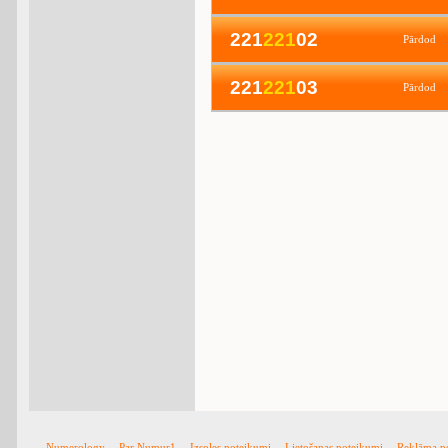
221
2
2
1
02
Pārdod
221
2
2
1
03
Pārdod
Numerology
Par Numur1
Izsoles noteikumi
Lietošanas noteikumi
Reklāma p