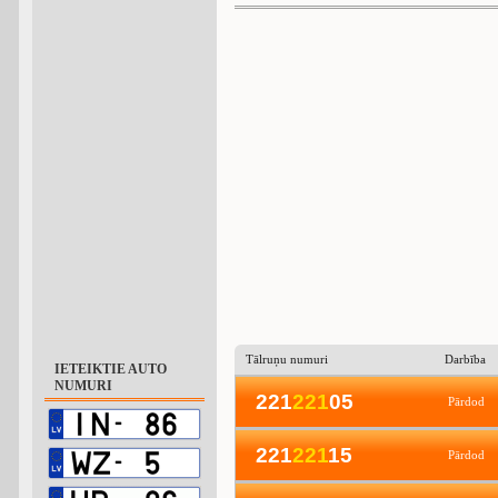
Tālruņu numuri
Darbība
IETEIKTIE AUTO
NUMURI
221
2
2
1
05
Pārdod
221
2
2
1
15
Pārdod