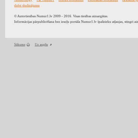
dzēst sludinājumu
© Autortiesības Numur1.lv 2009 - 2016. Visas tiesības aizsargātas.
Informācijas pārpublicēšana bez izsoļu portāla Numur1.lv īpašnieku atļaujas, stingri ai
Sākums
Uz augšu