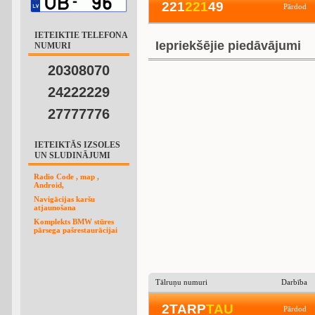
221
2
2
1
49
Pārdod
IETEIKTIE TELEFONA
Iepriekšējie piedāvājumi
NUMURI
20308070
24222229
27777776
IETEIKTĀS IZSOLES
UN SLUDINĀJUMI
Radio Code , map ,
Android,
Navigācijas karšu
atjaunošana
Komplekts BMW stūres
pārsega pašrestaurācijai
Tālruņu numuri
Darbība
2TARP
T
A
U
Pārdod