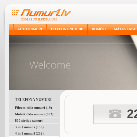
IZSOLES UN SLUDINĀJUMI
AUTO NUMURI
TELEFONA NUMURI
DOMĒNI
MĀJAS LAPA
TELEFONA NUMURI
Fiksētā tīkla numuri (19)
2
Mobilā tīkla numuri (803)
800 sērijas numuri
3 in 1 numuri (156)
4 in 1 numuri (202)