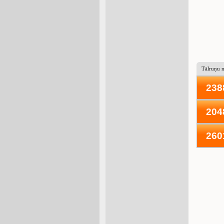
Tālruņu 
238
204
260