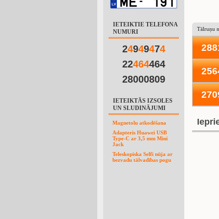
IETEIKTIE TELEFONA
Tālruņu 
NUMURI
288
2
4
9
4
9
4
7
4
22
4
6
4
464
256
28000809
270
IETEIKTĀS IZSOLES
UN SLUDINĀJUMI
Iepri
Magnetolu atkodēšana
Adapteris Huawei USB
Type-C ar 3,5 mm Mini
Jack
Teleskopiska Selfi nūja ar
bezvadu tālvadības pogu