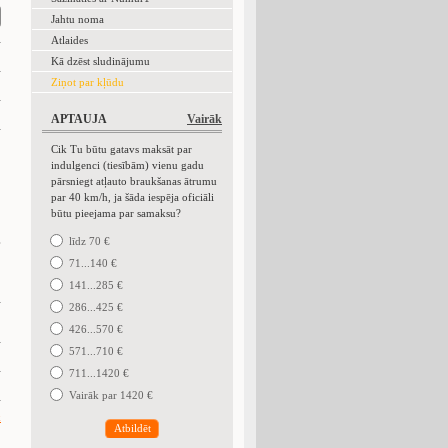
Jahtu noma
Atlaides
Kā dzēst sludinājumu
Ziņot par kļūdu
APTAUJA
Vairāk
Cik Tu būtu gatavs maksāt par
indulgenci (tiesībām) vienu gadu
pārsniegt atļauto braukšanas ātrumu
par 40 km/h, ja šāda iespēja oficiāli
būtu pieejama par samaksu?
.
līdz 70 €
71...140 €
141...285 €
286...425 €
426...570 €
571...710 €
711...1420 €
Vairāk par 1420 €
k
Atbildēt