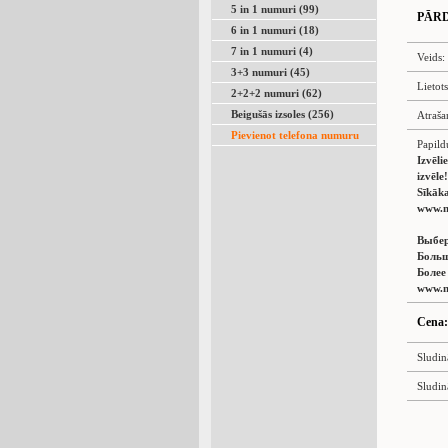
5 in 1 numuri (99)
PĀR
6 in 1 numuri (18)
7 in 1 numuri (4)
Veids:
3+3 numuri (45)
Lietot
2+2+2 numuri (62)
Beigušās izsoles (256)
Atraša
Pievienot telefona numuru
Papild
Izvēli
izvēle!
Sīkāka
www.n
Выбер
Больш
Более
www.n
Cena:
Sludin
Sludin