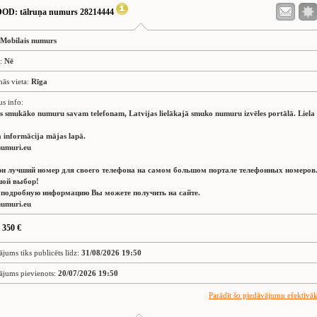
DOD
: tālruņa numurs 28214444
Mobilais numurs
s:
Nē
nās vieta:
Rīga
us info:
es smukāko numuru savam telefonam, Latvijas lielākajā smuko numuru izvēles portālā. Liela
 informācija mājas lapā.
umuri.eu
и лучший номер для своего телефона на самом большом портале телефонных номеров
ой выбор!
 подробную информацию Вы можете получить на сайте.
umuri.eu
 350 €
ājums tiks publicēts līdz:
31/08/2026 19:50
ājums pievienots:
20/07/2026 19:50
Parādīt šo piedāvājumu efektīvā