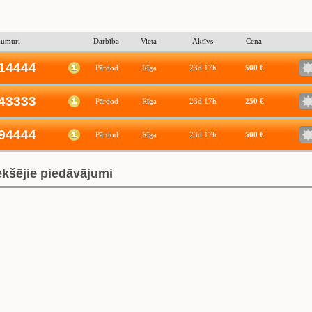
numuri
Darbība
Vieta
Aktīvs
Cena
14444
Pārdod
Rīga
23d 17h
500 €
43333
Pārdod
Rīga
23d 17h
250 €
94444
Pārdod
Rīga
23d 17h
500 €
ekšējie piedāvājumi