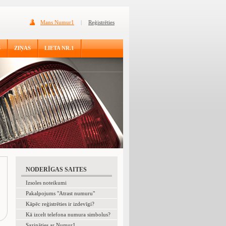
Mans Numur1
|
Reģistrēties
S
ZIŅAS
LIETA NR.1
NODERĪGAS SAITES
Izsoles noteikumi
Pakalpojums "Atrast numuru"
Kāpēc reģistrēties ir izdevīgi?
Kā izcelt telefona numura simbolus?
Sazināties ar Numur1