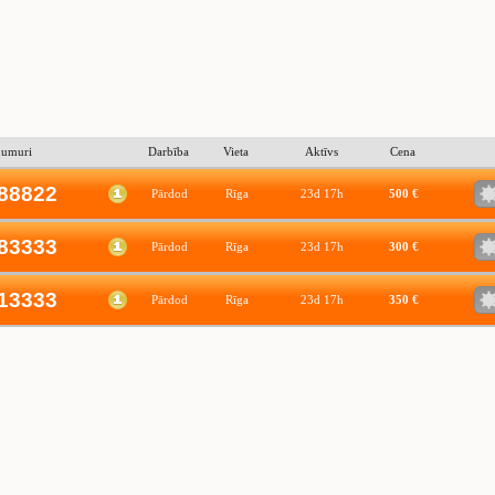
numuri
Darbība
Vieta
Aktīvs
Cena
88822
Pārdod
Rīga
23d 17h
500 €
83333
Pārdod
Rīga
23d 17h
300 €
13333
Pārdod
Rīga
23d 17h
350 €