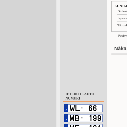
KONTA
Pārdev
E-past
Tālrun
Piedāv
Nāka
IETEIKTIE AUTO
NUMURI