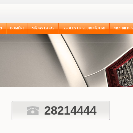
I
DOMĒNI
MĀJAS LAPAS
IZSOLES UN SLUDINĀJUMI
NR.1 BILDE
28214444