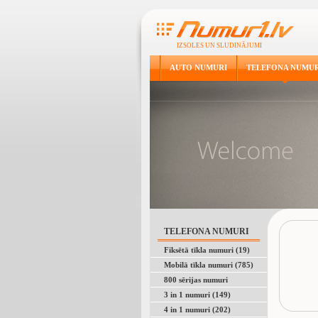
IZSOLES UN SLUDINĀJUMI
AUTO NUMURI
TELEFONA NUMUR
TELEFONA NUMURI
Fiksētā tīkla numuri (19)
Mobilā tīkla numuri (785)
800 sērijas numuri
3 in 1 numuri (149)
4 in 1 numuri (202)