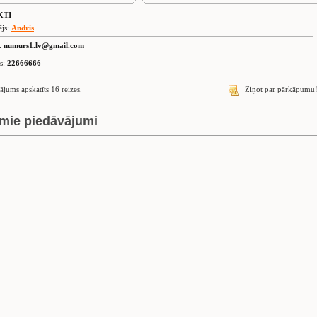
KTI
ējs:
Andris
s:
numurs1.lv@gmail.com
is:
22666666
ājums apskatīts 16 reizes.
Ziņot par pārkāpumu
mie piedāvājumi