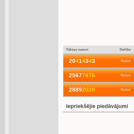
Tālruņu numuri
Darbība
20
4
1
4
3
4
3
Pārdod
2567
7
6
7
6
Pārdod
2889
2
0
2
0
Pārdod
Iepriekšējie piedāvājumi