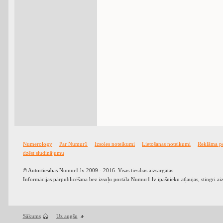
Numerology
Par Numur1
Izsoles noteikumi
Lietošanas noteikumi
Reklāma p
dzēst sludinājumu
© Autortiesības Numur1.lv 2009 - 2016. Visas tiesības aizsargātas.
Informācijas pārpublicēšana bez izsoļu portāla Numur1.lv īpašnieku atļaujas, stingri ai
Sākums
Uz augšu