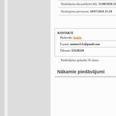
Sludinājums tiks publicēts līdz:
31/08/2026 2
Sludinājums pievienots:
20/07/2026 21:18
KONTAKTI
Pārdevējs:
Andris
E-pasts:
numurs1.lv@gmail.com
Tālrunis:
23220220
Piedāvājums apskatīts 16 reizes.
Nākamie piedāvājumi