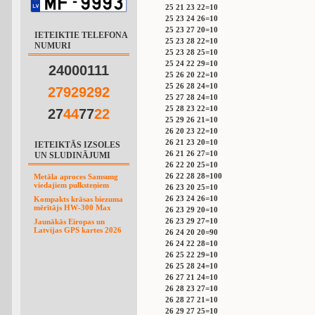
25 21 23 22=10
25 23 24 26=10
25 23 27 20=10
IETEIKTIE TELEFONA
25 23 28 22=10
NUMURI
25 23 28 25=10
25 24 22 29=10
24000111
25 26 20 22=10
25 26 28 24=10
2
7
9
2
9
2
9
2
25 27 28 24=10
25 28 23 22=10
27
4
4
77
2
2
25 29 26 21=10
26 20 23 22=10
26 21 23 20=10
IETEIKTĀS IZSOLES
26 21 26 27=10
UN SLUDINĀJUMI
26 22 20 25=10
26 22 28 28=100
Metāla aproces Samsung
viedajiem pulksteņiem
26 23 20 25=10
26 23 24 26=10
Kompakts krāsas biezuma
mērītājs HW-300 Max
26 23 29 20=10
26 23 29 27=10
Jaunākās Eiropas un
Latvijas GPS kartes 2026
26 24 20 20=90
26 24 22 28=10
26 25 22 29=10
26 25 28 24=10
26 27 21 24=10
26 28 23 27=10
26 28 27 21=10
26 29 27 25=10