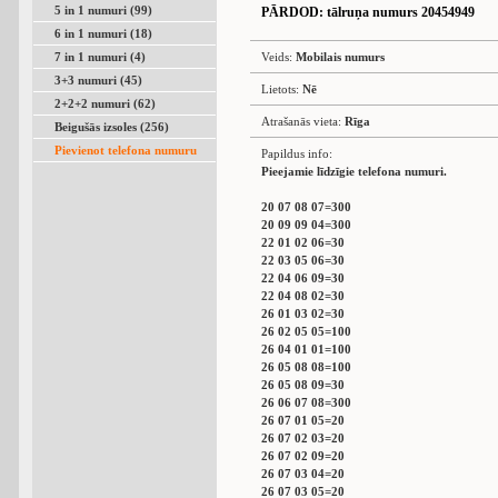
5 in 1 numuri (99)
PĀRDOD
: tālruņa numurs 20454949
6 in 1 numuri (18)
7 in 1 numuri (4)
Veids:
Mobilais numurs
3+3 numuri (45)
Lietots:
Nē
2+2+2 numuri (62)
Atrašanās vieta:
Rīga
Beigušās izsoles (256)
Pievienot telefona numuru
Papildus info:
Pieejamie līdzīgie telefona numuri.
20 07 08 07=300
20 09 09 04=300
22 01 02 06=30
22 03 05 06=30
22 04 06 09=30
22 04 08 02=30
26 01 03 02=30
26 02 05 05=100
26 04 01 01=100
26 05 08 08=100
26 05 08 09=30
26 06 07 08=300
26 07 01 05=20
26 07 02 03=20
26 07 02 09=20
26 07 03 04=20
26 07 03 05=20