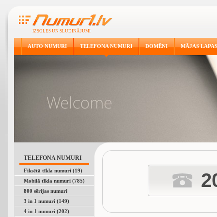
IZSOLES UN SLUDINĀJUMI
AUTO NUMURI
TELEFONA NUMURI
DOMĒNI
MĀJAS LAPA
TELEFONA NUMURI
Fiksētā tīkla numuri (19)
2
Mobilā tīkla numuri (785)
800 sērijas numuri
3 in 1 numuri (149)
4 in 1 numuri (202)