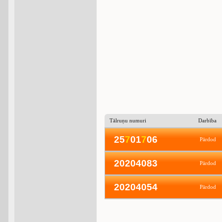
Tālruņu numuri
Darbība
25
7
01
7
06
Pārdod
20204083
Pārdod
20204054
Pārdod