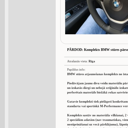
PĀRDOD
: Komplekts BMW stūres pārseg
Atrašanās vieta:
Rīga
Papildus info:
BMW stūres atjaunošanas komplekts no īstas
Piedāvājam jaunu divu veidu materiālu pārk
un izskatās dārgi un nebojā oriģinālo izskat
perforētais materiāls biežākā rokas satvērie
Gatavie komplekti tiek pielāgoti konkrētam 
standarta vai sportiskā M-Performance vers
Komplekts sastāv no materiāla vilkšanai, 2 v
2 speciālām adatām (nav traumatiskas, vien
nostiprināšanai uz vecā pārklājuma), lāpsti