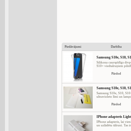
Piedāvājumi
Darbība
Samsung S10e, S10, S10
Silikona caurspīdīgs div
S10+ viedtalruņiem pilnībā
Pārdod
Samsung S10e, S10, S10
Samsung S10e, S10, S10+ 
ultravioleto līmi un lampu.
Pārdod
IPhone adapteris Light
IPhone adapteris, lai vie
un uzlādētu tālruni. Tas ir