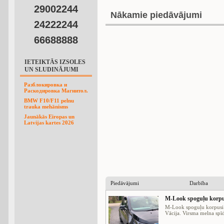
29002244
Nākamie piedāvājumi
24222244
66688888
IETEIKTĀS IZSOLES
UN SLUDINĀJUMI
Разблокировка и
Раскодировка Магнитол.
BMW F10/F11 pelnu
trauka mehānisms
Jaunākās Eiropas un
Latvijas kartes 2026
Piedāvājumi
Darbība
M-Look spoguļu korp
M-Look spoguļu korpusi B
Vācija. Virsma melna spīd