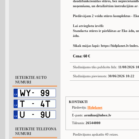
daudzfunkcionālas stūres, bez nepieciešamība
noņemšanu, un detalizētām instrukcijām ar 
Piedāvājam 2 veidu stūres komplektus - Eko
Lai atvieglotu izvēli:
Standarta stūres ir pārklātas ar Eko ādu, un
ādu.
Sīkak mājas lapā: https://hidplanet.lv/inde
Cena: 60 €
Sludinājums tiks publicēts līdz:
11/08/2026 1
Sludinājums pievienots:
30/06/2026 10:22
IETEIKTIE AUTO
NUMURI
KONTAKTI
Pārdevējs:
Hidplanet
E-pasts:
armikus@inbox.lv
Tālrunis:
26544000
IETEIKTIE TELEFONA
NUMURI
Piedāvājums apskatīts 40 reizes.