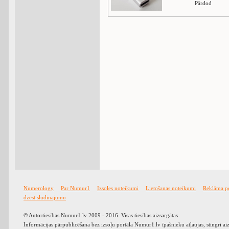
Pārdod
Numerology
Par Numur1
Izsoles noteikumi
Lietošanas noteikumi
Reklāma p
dzēst sludinājumu
© Autortiesības Numur1.lv 2009 - 2016. Visas tiesības aizsargātas.
Informācijas pārpublicēšana bez izsoļu portāla Numur1.lv īpašnieku atļaujas, stingri ai