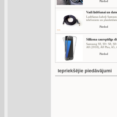
Pārdod
Vadi lādēšanai un dato
Ladēšanas kabeļi Samsun
telefoniem un planšetdator
Pārdod
Silikona caurspīdīgs 
Samsung S9, S9+ S8, S8+
A8 (2018), A8 Plus, A5, A7
Pārdod
Iepriekšējie piedāvājumi