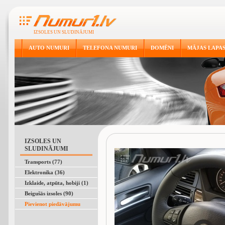
IZSOLES UN SLUDINĀJUMI
AUTO NUMURI
TELEFONA NUMURI
DOMĒNI
MĀJAS LAPA
IZSOLES UN
SLUDINĀJUMI
Transports (77)
Elektronika (36)
Izklaide, atpūta, hobiji (1)
Beigušās izsoles (90)
Pievienot piedāvājumu