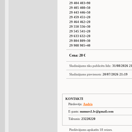
29 404 403=90
29 405 408=50
29 443 446=50
29 459 451=20
29 464 462=20
29 550 556=30
29 545 541=20
29 633 632=20
29 804 809=30
29 908 905=40
Cena: 20 €
Sludinājums tiks publicēts līdz:
31/08/2026 2
Sludinājums pievienots:
20/07/2026 21:19
KONTAKTI
Pārdevējs:
Andris
E-pasts:
numurs1.lv@gmail.com
Tālrunis:
23220220
Piedāvājums apskatīts 18 reizes.