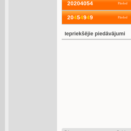
20204054
Pārdod
20
4
5
4
9
4
9
Pārdod
Iepriekšējie piedāvājumi