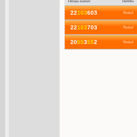
Tālruņu numuri
Darbība
22
1
0
3
603
Pārdod
22
1
0
3
703
Pārdod
20
5
5
3
5
5
2
Pārdod