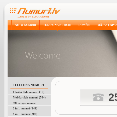
IZSOLES UN SLUDINĀJUMI
AUTO NUMURI
TELEFONA NUMURI
DOMĒNI
MĀJAS LAPA
TELEFONA NUMURI
Fiksētā tīkla numuri (19)
2
Mobilā tīkla numuri (784)
800 sērijas numuri
3 in 1 numuri (149)
4 in 1 numuri (202)