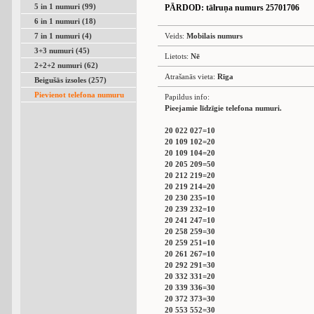
5 in 1 numuri (99)
PĀRDOD
: tālruņa numurs 25701706
6 in 1 numuri (18)
7 in 1 numuri (4)
Veids:
Mobilais numurs
3+3 numuri (45)
Lietots:
Nē
2+2+2 numuri (62)
Atrašanās vieta:
Rīga
Beigušās izsoles (257)
Pievienot telefona numuru
Papildus info:
Pieejamie līdzīgie telefona numuri.
20 022 027=10
20 109 102=20
20 109 104=20
20 205 209=50
20 212 219=20
20 219 214=20
20 230 235=10
20 239 232=10
20 241 247=10
20 258 259=30
20 259 251=10
20 261 267=10
20 292 291=30
20 332 331=20
20 339 336=30
20 372 373=30
20 553 552=30