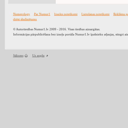
Numerology
Par Numur1
Izsoles noteikumi
Lietošanas noteikumi
Reklāma p
dzēst sludinājumu
© Autortiesības Numur1.lv 2009 - 2016. Visas tiesības aizsargātas.
Informācijas pārpublicēšana bez izsoļu portāla Numur1.lv īpašnieku atļaujas, stingri ai
Sākums
Uz augšu