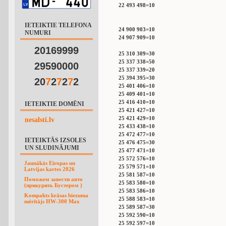
22 493 498=10
IETEIKTIE TELEFONA
24 900 903=10
NUMURI
24 907 909=10
20169999
25 310 309=30
25 337 338=50
29590000
25 337 339=20
25 394 395=30
20
7
2
7
2
7
2
25 401 406=10
25 409 401=10
25 416 410=10
IETEIKTIE DOMĒNI
25 421 427=10
25 421 429=10
nesalsti.lv
25 433 438=10
25 472 477=10
IETEIKTĀS IZSOLES
25 476 475=30
UN SLUDINĀJUMI
25 477 471=10
25 572 576=10
Jaunākās Eiropas un
25 579 571=10
Latvijas kartes 2026
25 581 587=10
Поможем завести авто
25 583 580=10
(прикурить Бустером )
25 583 586=10
Kompakts krāsas biezuma
25 588 583=10
mērītājs HW-300 Max
25 589 587=30
25 592 590=10
25 592 597=10