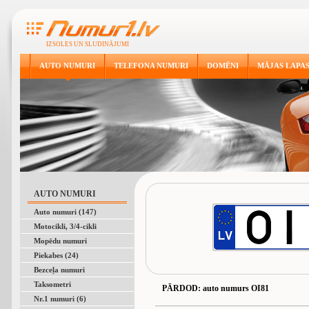
IZSOLES UN SLUDINĀJUMI
AUTO NUMURI
TELEFONA NUMURI
DOMĒNI
MĀJAS LAPA
AUTO NUMURI
Auto numuri (147)
Motocikli, 3/4-cikli
Mopēdu numuri
Piekabes (24)
Bezceļa numuri
Taksometri
PĀRDOD
: auto numurs OI81
Nr.1 numuri (6)