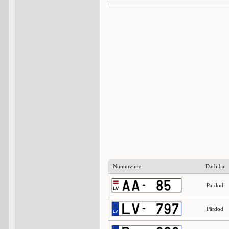
Numurzīme
Darbība
Pārdod
Pārdod