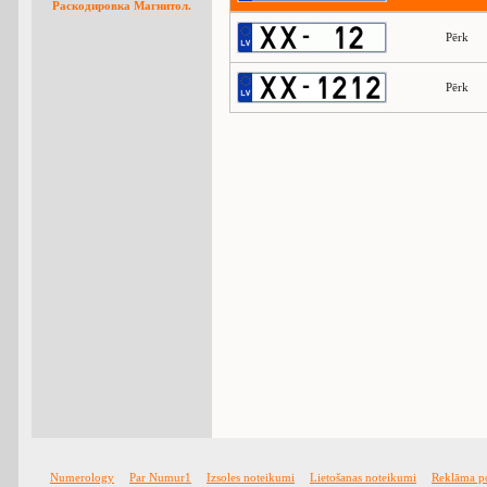
Раскодировка Магнитол.
Pērk
Pērk
Numerology
Par Numur1
Izsoles noteikumi
Lietošanas noteikumi
Reklāma p