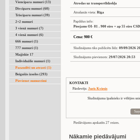
Viencipara numuri (13)
Atrodas uz transportlīdzekļa
Divciparu numuri (60)
Atrašanās vieta:
Rīga
Trīsciparu numuri (39)
Papildus info:
2+2 numuri
Pieejams OI- 81 . 900 eiro + ap 55 eiro CS
3 vienā numuri (7)
4 vienā numuri (6)
Cena: 900 €
666 numuri (1)
777 numuri (1)
Sludinājums tiks publicēts līdz:
09/09/2026 2
Maģiskie 17
Sludinājums pievienots:
29/07/2026 20:53
Individuālie numuri (1)
Pazaudēti un atrasti (1)
Beigušās izsoles (293)
Pievienot numurzīmi
KONTAKTI
Pārdevējs:
Juris Kviesis
Sludinājuma īpašnieks ir vēlējies sn
Saņ
Piedāvājums apskatīts 27 reizes.
Nākamie piedāvājumi