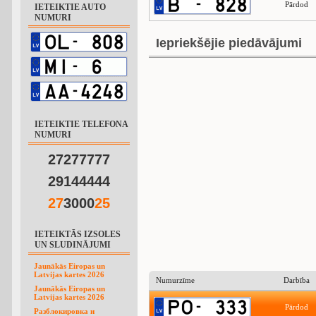
Pārdod
IETEIKTIE AUTO
NUMURI
Iepriekšējie piedāvājumi
IETEIKTIE TELEFONA
NUMURI
27277777
29144444
2
7
3000
2
5
IETEIKTĀS IZSOLES
UN SLUDINĀJUMI
Jaunākās Eiropas un
Latvijas kartes 2026
Numurzīme
Darbība
Jaunākās Eiropas un
Latvijas kartes 2026
Pārdod
Разблокировка и