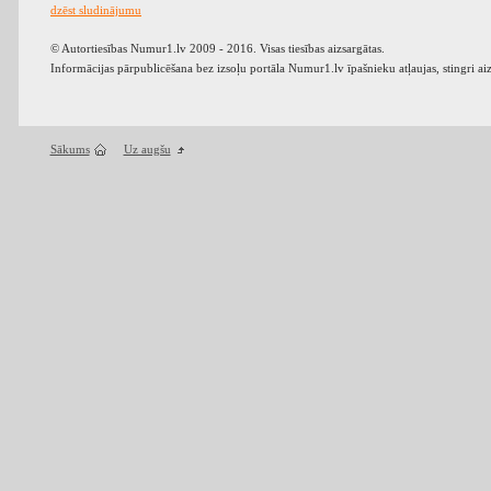
dzēst sludinājumu
© Autortiesības Numur1.lv 2009 - 2016. Visas tiesības aizsargātas.
Informācijas pārpublicēšana bez izsoļu portāla Numur1.lv īpašnieku atļaujas, stingri ai
Sākums
Uz augšu