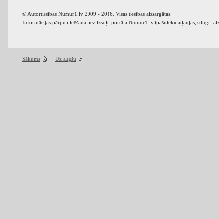
© Autortiesības Numur1.lv 2009 - 2016. Visas tiesības aizsargātas.
Informācijas pārpublicēšana bez izsoļu portāla Numur1.lv īpašnieku atļaujas, stingri ai
Sākums
Uz augšu