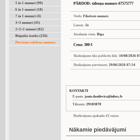
5 in 1 numuri (99)
PĀRDOD
: tālruņa numurs 67575777
6 in 1 numuri (18)
7 in 1 numuri (4)
Veids:
Fiksētais numurs
3+3 numuri (45)
Lietots:
Jā
2+2+2 numuri (62)
Atrašanās vieta:
Rīga
Beigušās izsoles (256)
Pievienot telefona numuru
Cena: 300 €
Sludinājums tiks publicēts līdz:
10/08/2026 0
Sludinājums pievienots:
29/06/2026 07:54
KONTAKTI
E-pasts:
janis.danilevics@inbox.lv
Tālrunis:
29103070
Piedāvājums apskatīts 43 reizes.
Nākamie piedāvājumi