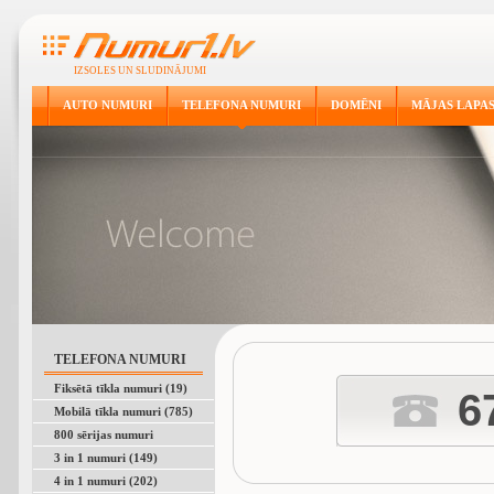
IZSOLES UN SLUDINĀJUMI
AUTO NUMURI
TELEFONA NUMURI
DOMĒNI
MĀJAS LAPA
TELEFONA NUMURI
Fiksētā tīkla numuri (19)
6
Mobilā tīkla numuri (785)
800 sērijas numuri
3 in 1 numuri (149)
4 in 1 numuri (202)