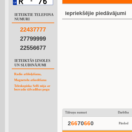
Iepriekšējie piedāvājumi
IETEIKTIE TELEFONA
NUMURI
2
2
4
3
7
7
7
7
27799999
22556677
IETEIKTĀS IZSOLES
UN SLUDINĀJUMI
Radio atbloķēšana,
Magnetolu atkodēšana
Teleskopiska Selfi nūja ar
bezvadu tālvadības pogu
Tālruņu numuri
Darbība
2
6
6
70
6
6
0
Pārdod