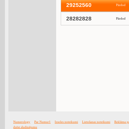
29252560
Pārdod
28282828
Pārdod
Numerology
Par Numur1
Izsoles noteikumi
Lietošanas noteikumi
Reklāma p
dzēst sludinājumu