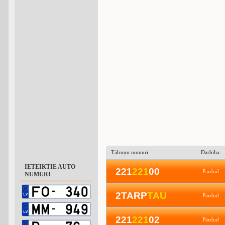
Tālruņu numuri
Darbība
IETEIKTIE AUTO
221
2
2
1
00
Pārdod
NUMURI
2TARP
T
A
U
Pārdod
221
2
2
1
02
Pārdod