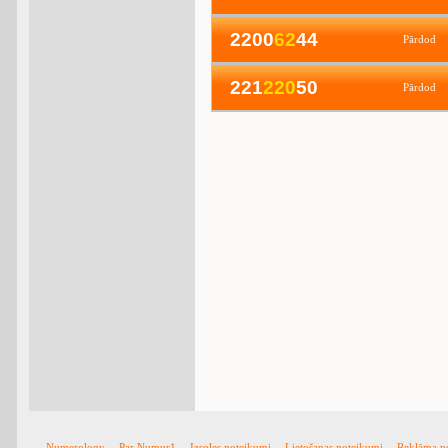
2200
6
2
44
Pārdod
221
2
2
0
50
Pārdod
Numerology
Par Numur1
Izsoles noteikumi
Lietošanas noteikumi
Reklāma p