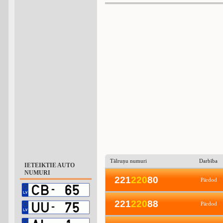
Tālruņu numuri
Darbība
IETEIKTIE AUTO
NUMURI
221
2
2
0
80
Pārdod
221
2
2
0
88
Pārdod