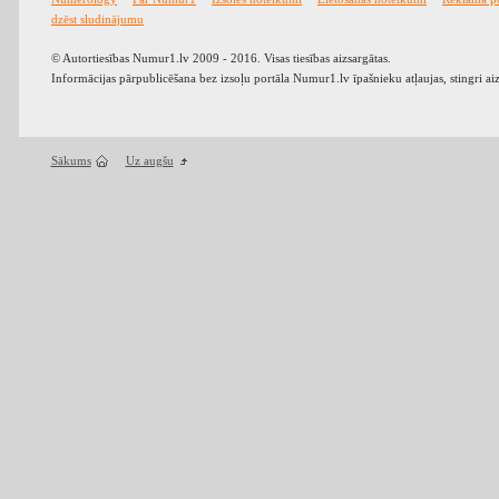
dzēst sludinājumu
© Autortiesības Numur1.lv 2009 - 2016. Visas tiesības aizsargātas.
Informācijas pārpublicēšana bez izsoļu portāla Numur1.lv īpašnieku atļaujas, stingri ai
Sākums
Uz augšu