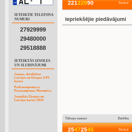
221
2
2
0
90
Pārdod
IETEIKTIE TELEFONA
Iepriekšējie piedāvājumi
NUMURI
27929999
29480000
29518888
IETEIKTĀS IZSOLES
UN SLUDINĀJUMI
Jaunas, detalizētas
Latvijas un Eiropas GPS
kartes
Разблокировка и
Раскодировка Магнитол.
Jaunākās Eiropas un
Latvijas kartes 2026
Tālruņu numuri
Darbība
25
4
7
25
4
5
Pārdod