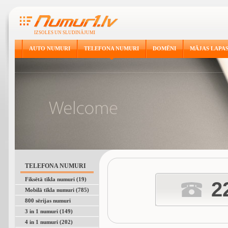
IZSOLES UN SLUDINĀJUMI
AUTO NUMURI
TELEFONA NUMURI
DOMĒNI
MĀJAS LAPA
TELEFONA NUMURI
Fiksētā tīkla numuri (19)
2
Mobilā tīkla numuri (785)
800 sērijas numuri
3 in 1 numuri (149)
4 in 1 numuri (202)