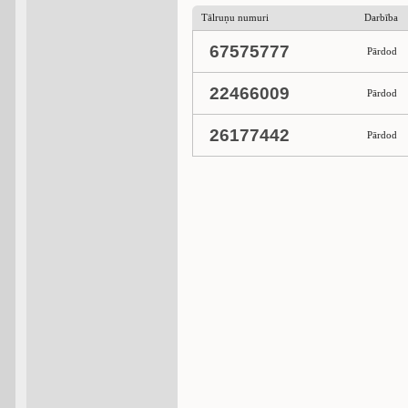
Tālruņu numuri
Darbība
67575777
Pārdod
22466009
Pārdod
26177442
Pārdod