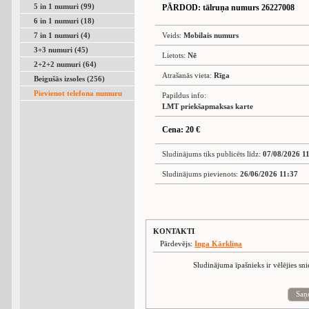
5 in 1 numuri (99)
PĀRDOD
: tālruņa numurs 26227008
6 in 1 numuri (18)
7 in 1 numuri (4)
Veids:
Mobilais numurs
3+3 numuri (45)
Lietots:
Nē
2+2+2 numuri (64)
Atrašanās vieta:
Rīga
Beigušās izsoles (256)
Pievienot telefona numuru
Papildus info:
LMT priekšapmaksas karte
Cena: 20 €
Sludinājums tiks publicēts līdz:
07/08/2026 1
Sludinājums pievienots:
26/06/2026 11:37
KONTAKTI
Pārdevējs:
Inga Kārkliņa
Sludinājuma īpašnieks ir vēlējies sn
Saņ