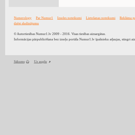
Numerology
Par Numur1
Izsoles noteikumi
Lietošanas noteikumi
Reklāma p
dzēst sludinājumu
© Autortiesības Numur1.lv 2009 - 2016. Visas tiesības aizsargātas.
Informācijas pārpublicēšana bez izsoļu portāla Numur1.lv īpašnieku atļaujas, stingri ai
Sākums
Uz augšu