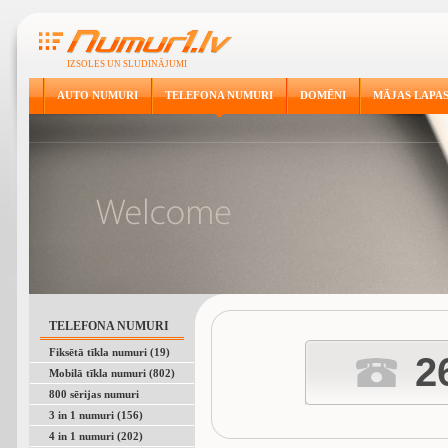
IZSOLES UN SLUDINĀJUMI
AUTO NUMURI
TELEFONA NUMURI
DOMĒNI
MĀJAS LAPA
TELEFONA NUMURI
Fiksētā tīkla numuri (19)
2
Mobilā tīkla numuri (802)
800 sērijas numuri
3 in 1 numuri (156)
4 in 1 numuri (202)