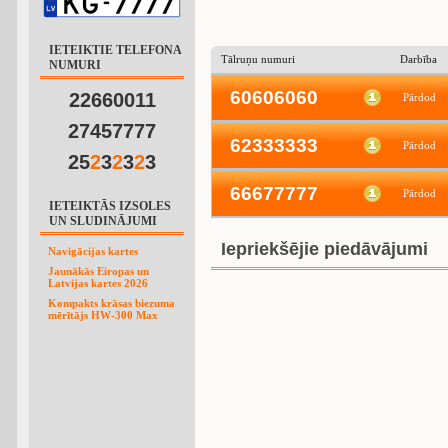
IETEIKTIE TELEFONA
Tālruņu numuri
Darbība
NUMURI
60606060
22660011
Pārdod
27457777
62333333
Pārdod
25
2
3
2
3
2
3
66677777
Pārdod
IETEIKTĀS IZSOLES
UN SLUDINĀJUMI
Iepriekšējie piedāvājumi
Navigācijas kartes
Jaunākās Eiropas un
Latvijas kartes 2026
Kompakts krāsas biezuma
mērītājs HW-300 Max