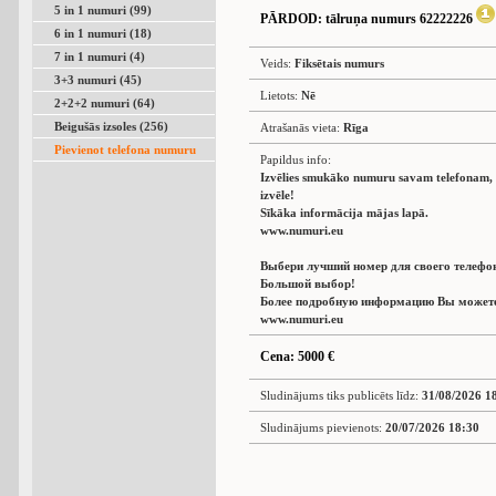
5 in 1 numuri (99)
PĀRDOD
: tālruņa numurs 62222226
6 in 1 numuri (18)
7 in 1 numuri (4)
Veids:
Fiksētais numurs
3+3 numuri (45)
Lietots:
Nē
2+2+2 numuri (64)
Beigušās izsoles (256)
Atrašanās vieta:
Rīga
Pievienot telefona numuru
Papildus info:
Izvēlies smukāko numuru savam telefonam, L
izvēle!
Sīkāka informācija mājas lapā.
www.numuri.eu
Выбери лучший номер для своего телефо
Большой выбор!
Более подробную информацию Вы можете 
www.numuri.eu
Cena: 5000 €
Sludinājums tiks publicēts līdz:
31/08/2026 1
Sludinājums pievienots:
20/07/2026 18:30