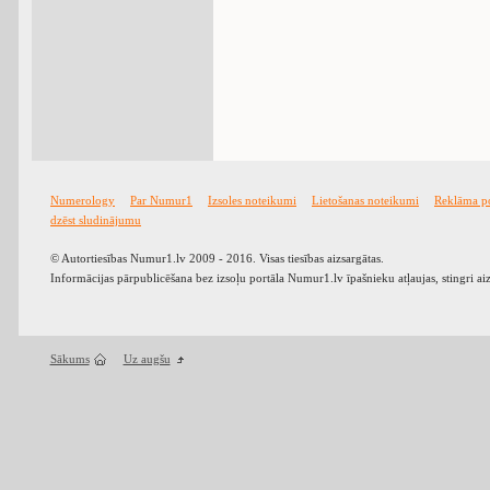
Numerology
Par Numur1
Izsoles noteikumi
Lietošanas noteikumi
Reklāma p
dzēst sludinājumu
© Autortiesības Numur1.lv 2009 - 2016. Visas tiesības aizsargātas.
Informācijas pārpublicēšana bez izsoļu portāla Numur1.lv īpašnieku atļaujas, stingri ai
Sākums
Uz augšu