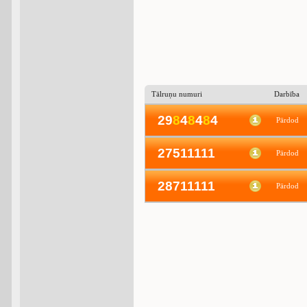
Tālruņu numuri
Darbība
29
8
4
8
4
8
4
Pārdod
27511111
Pārdod
28711111
Pārdod