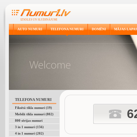
IZSOLES UN SLUDINĀJUMI
AUTO NUMURI
TELEFONA NUMURI
DOMĒNI
MĀJAS LAPA
TELEFONA NUMURI
Fiksētā tīkla numuri (19)
6
Mobilā tīkla numuri (802)
800 sērijas numuri
3 in 1 numuri (156)
4 in 1 numuri (202)