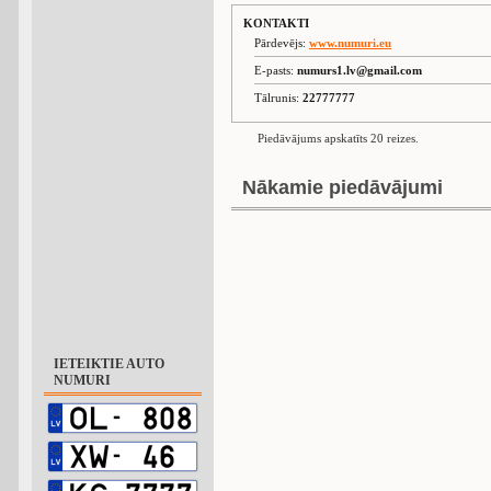
KONTAKTI
Pārdevējs:
www.numuri.eu
E-pasts:
numurs1.lv@gmail.com
Tālrunis:
22777777
Piedāvājums apskatīts 20 reizes.
Nākamie piedāvājumi
IETEIKTIE AUTO
NUMURI