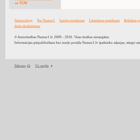
ar X5M
Numerology
Par Numur1
Izsoles noteikumi
Lietošanas noteikumi
Reklāma p
dzēst sludinājumu
© Autortiesības Numur1.lv 2009 - 2016. Visas tiesības aizsargātas.
Informācijas pārpublicēšana bez izsoļu portāla Numur1.lv īpašnieku atļaujas, stingri ai
Sākums
Uz augšu