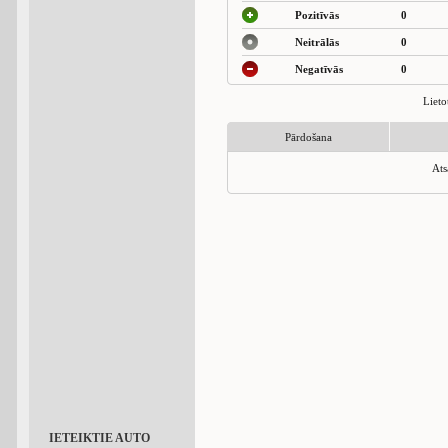
Pozitīvās
0
Neitrālās
0
Negatīvās
0
Lieto
Pārdošana
Ats
IETEIKTIE AUTO