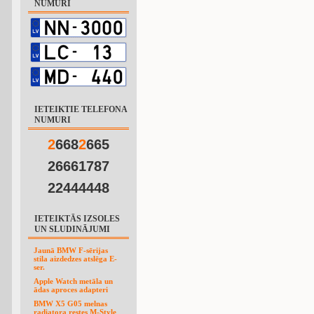
NUMURI
IETEIKTIE TELEFONA
NUMURI
2
668
2
665
26661787
22444448
IETEIKTĀS IZSOLES
UN SLUDINĀJUMI
Jaunā BMW F-sērijas
stila aizdedzes atslēga E-
ser.
Apple Watch metāla un
ādas aproces adapteri
BMW X5 G05 melnas
radiatora restes M-Style