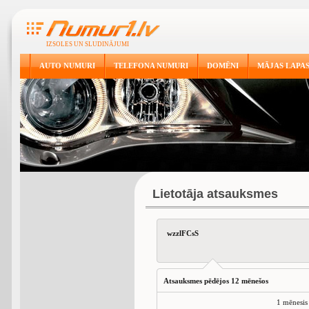
IZSOLES UN SLUDINĀJUMI
AUTO NUMURI
TELEFONA NUMURI
DOMĒNI
MĀJAS LAPA
Lietotāja atsauksmes
wzzlFCsS
Atsauksmes pēdējos 12 mēnešos
1 mēnesis