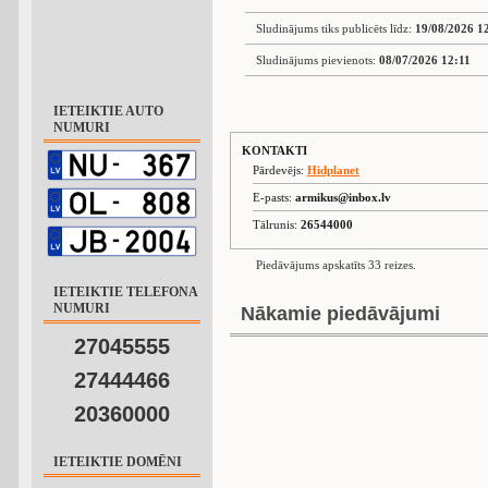
Sludinājums tiks publicēts līdz:
19/08/2026 1
Sludinājums pievienots:
08/07/2026 12:11
IETEIKTIE AUTO
NUMURI
KONTAKTI
Pārdevējs:
Hidplanet
E-pasts:
armikus@inbox.lv
Tālrunis:
26544000
Piedāvājums apskatīts 33 reizes.
IETEIKTIE TELEFONA
NUMURI
Nākamie piedāvājumi
27045555
27444466
20360000
IETEIKTIE DOMĒNI