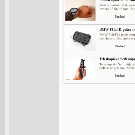
Metāla aproces Samsun
Metāla nerūsējošā tēraud
izmēra 42 un 46 mm. Šī ap
Pārdod
BMW F10/F11 pelnu t
BMW F10/F11 jauns centr
mehānisms. Bez apdares pa
Pārdod
Teleskopiska Selfi nūj
Teleskopiska Selfi nūja a
pults ir noņemams. Savien
Pārdod