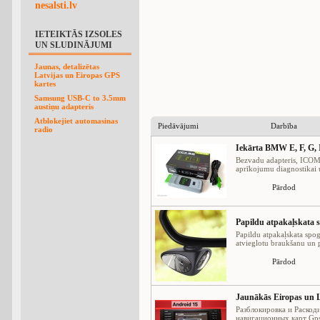
nesalsti.lv
IETEIKTĀS IZSOLES
UN SLUDINĀJUMI
Jaunas, detalizētas
Latvijas un Eiropas GPS
kartes
Samsung USB-C to 3.5mm
austiņu adapteris
Atblokejiet automasinas
Piedāvājumi
Darbība
radio
Iekārta BMW E, F, G, 
Bezvadu adapteris, ICOM 
aprīkojumu diagnostikai 
Pārdod
Papildu atpakaļskata s
Papildu atpakaļskata spog
atvieglotu braukšanu un p
Pārdod
Jaunākās Eiropas un L
Разблокировка и Раскод
навигационных карт Gps 