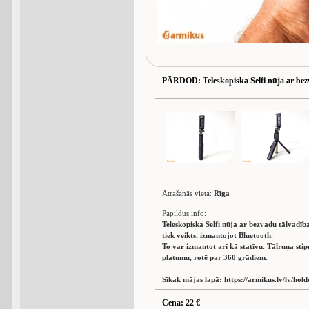
PĀRDOD
: Teleskopiska Selfi nūja ar be
Atrašanās vieta:
Rīga
Papildus info:
Teleskopiska Selfi nūja ar bezvadu tālvadī
tiek veikts, izmantojot Bluetooth.
To var izmantot arī kā statīvu. Tālruņa sti
platumu, rotē par 360 grādiem.
Sīkak mājas lapā: https://armikus.lv/lv/holde
Cena: 22 €