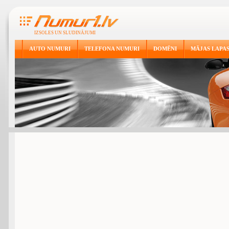
IZSOLES UN SLUDINĀJUMI
AUTO NUMURI
TELEFONA NUMURI
DOMĒNI
MĀJAS LAPA