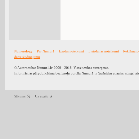
Numerology
Par Numur1
Izsoles noteikumi
Lietošanas noteikumi
Reklāma p
dzēst sludinājumu
© Autortiesības Numur1.lv 2009 - 2016. Visas tiesības aizsargātas.
Informācijas pārpublicēšana bez izsoļu portāla Numur1.lv īpašnieku atļaujas, stingri ai
Sākums
Uz augšu