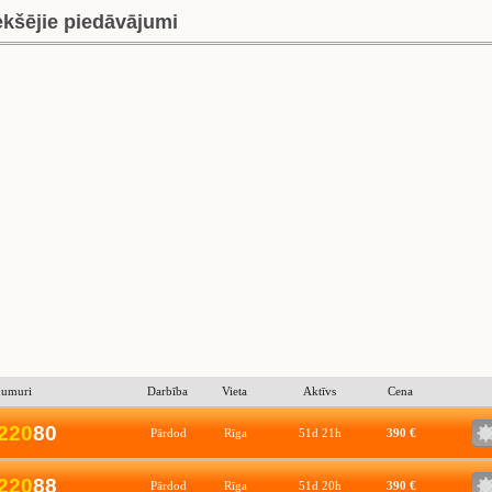
ekšējie piedāvājumi
numuri
Darbība
Vieta
Aktīvs
Cena
2
2
0
80
Pārdod
Rīga
51d 21h
390 €
2
2
0
88
Pārdod
Rīga
51d 20h
390 €