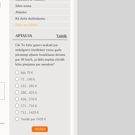
Jahtu noma
Atlaides
Kā dzēst sludinājumu
Ziņot par kļūdu
APTAUJA
Vairāk
Cik Tu būtu gatavs maksāt par
indulgenci (tiesībām) vienu gadu
pārsniegt atļauto braukšanas ātrumu
par 40 km/h, ja šāda iespēja oficiāli
būtu pieejama par samaksu?
k
līdz 70 €
71...140 €
141...285 €
286...425 €
426...570 €
!
571...710 €
711...1420 €
Vairāk par 1420 €
Atbildēt