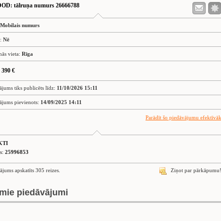
DOD
: tālruņa numurs 26666788
Mobilais numurs
s:
Nē
nās vieta:
Rīga
 390 €
ājums tiks publicēts līdz:
11/10/2026 15:11
ājums pievienots:
14/09/2025 14:11
Parādīt šo piedāvājumu efektīvā
KTI
is:
25996853
ājums apskatīts 305 reizes.
Ziņot par pārkāpumu
mie piedāvājumi