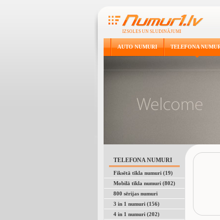
IZSOLES UN SLUDINĀJUMI
AUTO NUMURI
TELEFONA NUMUR
TELEFONA NUMURI
Fiksētā tīkla numuri (19)
Mobilā tīkla numuri (802)
800 sērijas numuri
3 in 1 numuri (156)
4 in 1 numuri (202)