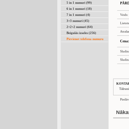
5 in 1 numuri (99)
PĀR
6 in 1 numuri (18)
7 in 1 numuri (4)
Veids:
3+3 numuri (45)
Lietot
2+2+2 numuri (64)
Atraša
Beigušās izsoles (256)
Pievienot telefona numuru
Cena:
Sludin
Sludin
KONTA
Tālrun
Piedāv
Nāka