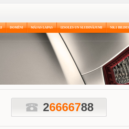
I
DOMĒNI
MĀJAS LAPAS
IZSOLES UN SLUDINĀJUMI
NR.1 BILDE
2
6
6
6
6
7
88