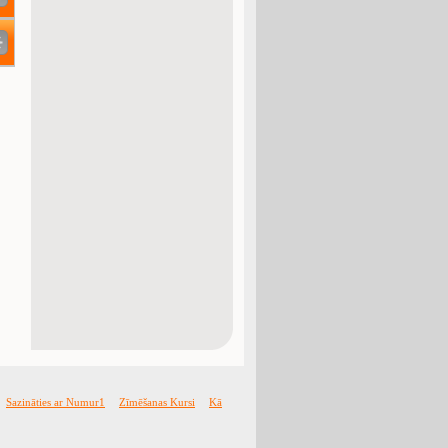
Sazināties ar Numur1
Zīmēšanas Kursi
Kā