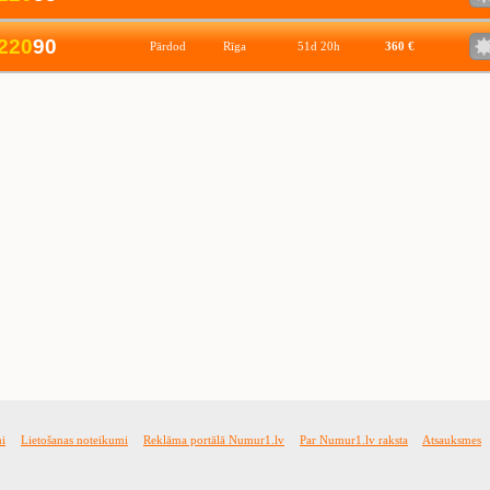
2
2
0
90
Pārdod
Rīga
51d 20h
360 €
mi
Lietošanas noteikumi
Reklāma portālā Numur1.lv
Par Numur1.lv raksta
Atsauksmes