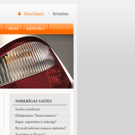
Mans Numur1
|
Reģistrēties
S
ZIŅAS
LIETA NR.1
NODERĪGAS SAITES
Izsoles noteikumi
Pakalpojums "Atrast numuru"
Kāpēc reģistrēties ir izdevīgi?
Kā izcelt telefona numura simbolus?
Sazināties ar Numur1