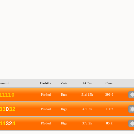
numuri
Darbība
Vieta
Aktīvs
Cena
1
1
1
1
0
Pārdod
Rīga
51d 15h
390 €
3
3
0
3
2
Pārdod
Rīga
37d 2h
110 €
4
4
32
4
Pārdod
Rīga
37d 2h
85 €