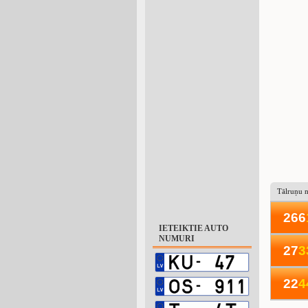
Tālruņu 
266
IETEIKTIE AUTO
NUMURI
27
3
22
4