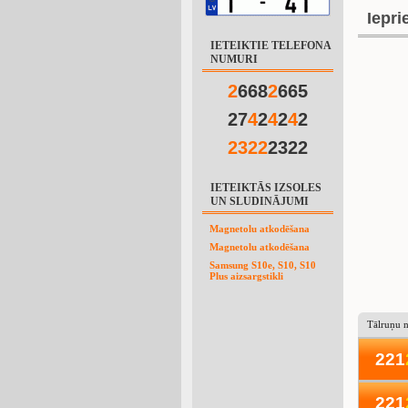
Iepri
IETEIKTIE TELEFONA
NUMURI
2
668
2
665
27
4
2
4
2
4
2
2
3
2
2
2322
IETEIKTĀS IZSOLES
UN SLUDINĀJUMI
Magnetolu atkodēšana
Magnetolu atkodēšana
Samsung S10e, S10, S10
Plus aizsargstikli
Tālruņu 
221
221