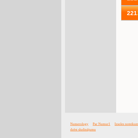
221
Numerology
Par Numur1
Izsoles noteiku
dzēst sludinājumu