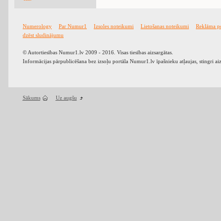
Numerology
Par Numur1
Izsoles noteikumi
Lietošanas noteikumi
Reklāma p
dzēst sludinājumu
© Autortiesības Numur1.lv 2009 - 2016. Visas tiesības aizsargātas.
Informācijas pārpublicēšana bez izsoļu portāla Numur1.lv īpašnieku atļaujas, stingri ai
Sākums
Uz augšu