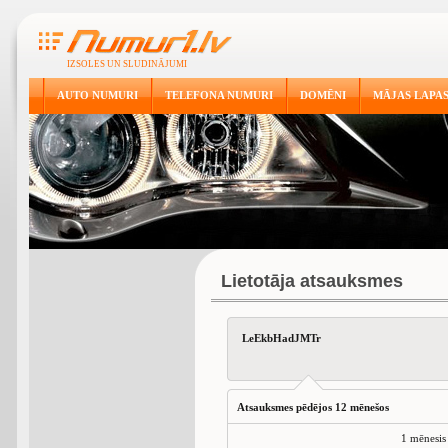
IZSOLES UN SLUDINĀJUMI
AUTO NUMURI
TELEFONA NUMURI
DOMĒNI
MĀJAS LAPA
Lietotāja atsauksmes
LeEkbHadJMTr
Atsauksmes pēdējos 12 mēnešos
1 mēnesis