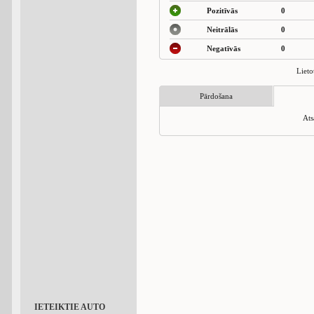
Pozitīvās
0
Neitrālās
0
Negatīvās
0
Lieto
Pārdošana
Ats
IETEIKTIE AUTO