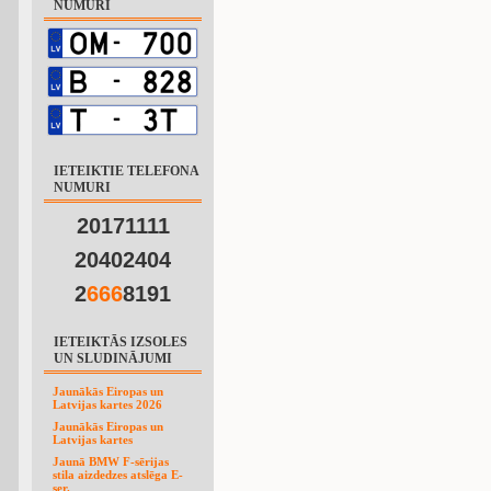
NUMURI
IETEIKTIE TELEFONA
NUMURI
20171111
20402404
2
6
6
6
8191
IETEIKTĀS IZSOLES
UN SLUDINĀJUMI
Jaunākās Eiropas un
Latvijas kartes 2026
Jaunākās Eiropas un
Latvijas kartes
Jaunā BMW F-sērijas
stila aizdedzes atslēga E-
ser.