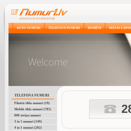
IZSOLES UN SLUDINĀJUMI
AUTO NUMURI
TELEFONA NUMURI
DOMĒNI
MĀJAS LAPA
TELEFONA NUMURI
Fiksētā tīkla numuri (19)
2
Mobilā tīkla numuri (785)
800 sērijas numuri
3 in 1 numuri (149)
4 in 1 numuri (202)