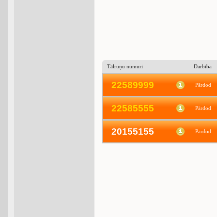
Tālruņu numuri
Darbība
2
2
5
8
9
9
9
9
Pārdod
2
2
5
8
5
5
5
5
Pārdod
20155155
Pārdod