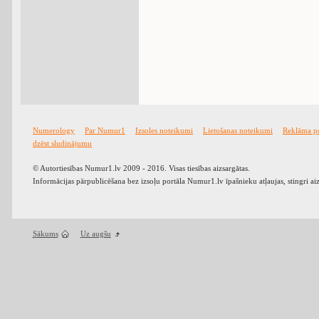
Numerology
Par Numur1
Izsoles noteikumi
Lietošanas noteikumi
Reklāma p
dzēst sludinājumu
© Autortiesības Numur1.lv 2009 - 2016. Visas tiesības aizsargātas.
Informācijas pārpublicēšana bez izsoļu portāla Numur1.lv īpašnieku atļaujas, stingri ai
Sākums
Uz augšu