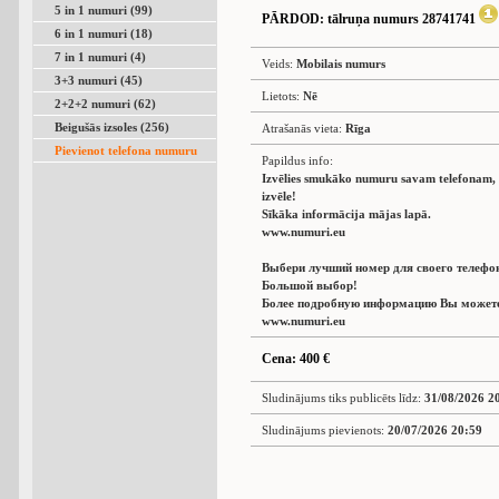
5 in 1 numuri (99)
PĀRDOD
: tālruņa numurs 28741741
6 in 1 numuri (18)
7 in 1 numuri (4)
Veids:
Mobilais numurs
3+3 numuri (45)
Lietots:
Nē
2+2+2 numuri (62)
Beigušās izsoles (256)
Atrašanās vieta:
Rīga
Pievienot telefona numuru
Papildus info:
Izvēlies smukāko numuru savam telefonam, L
izvēle!
Sīkāka informācija mājas lapā.
www.numuri.eu
Выбери лучший номер для своего телефо
Большой выбор!
Более подробную информацию Вы можете 
www.numuri.eu
Cena: 400 €
Sludinājums tiks publicēts līdz:
31/08/2026 2
Sludinājums pievienots:
20/07/2026 20:59