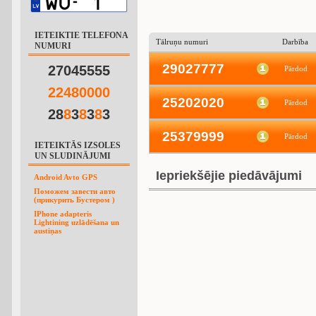
IETEIKTIE TELEFONA
Tālruņu numuri
Darbība
NUMURI
29027777
27045555
Pārdod
2
2
4
8
0
0
0
0
25202020
Pārdod
28
8
3
8
3
8
3
25379999
Pārdod
IETEIKTĀS IZSOLES
UN SLUDINĀJUMI
Iepriekšējie piedāvājumi
Android Avto GPS
Поможем завести авто
(прикурить Бустером )
IPhone adapteris
Lightining uzlādēšana un
austiņas