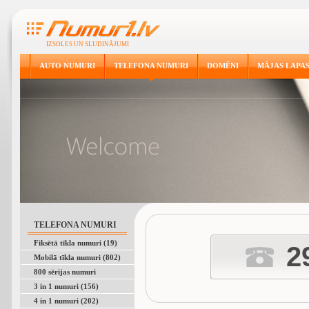
IZSOLES UN SLUDINĀJUMI
AUTO NUMURI
TELEFONA NUMURI
DOMĒNI
MĀJAS LAPA
TELEFONA NUMURI
Fiksētā tīkla numuri (19)
2
Mobilā tīkla numuri (802)
800 sērijas numuri
3 in 1 numuri (156)
4 in 1 numuri (202)