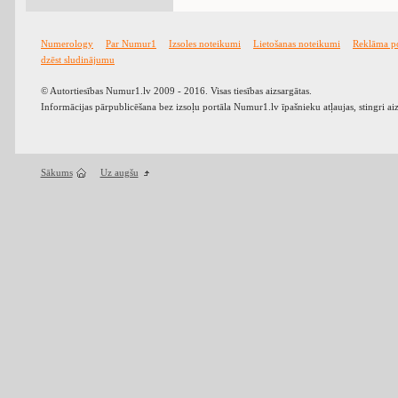
Numerology
Par Numur1
Izsoles noteikumi
Lietošanas noteikumi
Reklāma p
dzēst sludinājumu
© Autortiesības Numur1.lv 2009 - 2016. Visas tiesības aizsargātas.
Informācijas pārpublicēšana bez izsoļu portāla Numur1.lv īpašnieku atļaujas, stingri ai
Sākums
Uz augšu