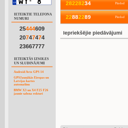
2
8
2
2
8
2
34
Pārdod
IETEIKTIE TELEFONA
2
2
88
2
2
89
Pārdod
NUMURI
25
4
4
4
609
Iepriekšējie piedāvājumi
20
7
4
7
4
7
4
23667777
IETEIKTĀS IZSOLES
UN SLUDINĀJUMI
Android Avto GPS 14
GPSJaunākās Eiropas un
Latvijas kartes
automašīnu
BMW X3 un X4 F25 F26
jaunie salona rokturi