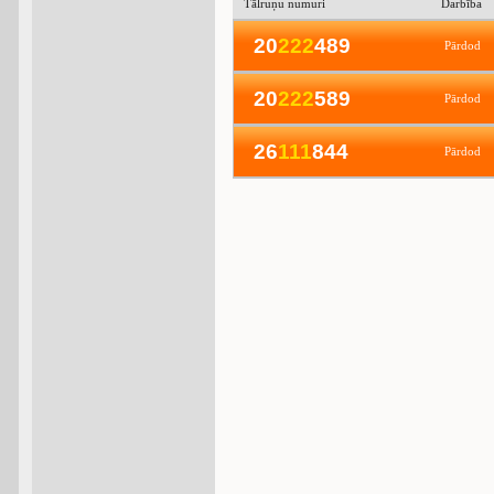
Tālruņu numuri
Darbība
20
2
2
2
489
Pārdod
20
2
2
2
589
Pārdod
26
1
1
1
844
Pārdod