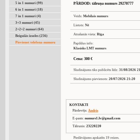
5 in 1 numuri (99)
PĀRDOD
: tālruņa numurs 29270777
6 in 1 numuri (18)
7 in 1 numuri (4)
Veids:
Mobilais numurs
3+3 numuri (45)
Lietots:
Nē
2+2+2 numuri (64)
Atrašanās vieta:
Rīga
Beigušās izsoles (256)
Pievienot telefona numuru
Papildus info:
Klasisks LMT numurs
Cena: 300 €
Sludinājums tiks publicēts līdz:
31/08/2026 2
Sludinājums pievienots:
20/07/2026 21:20
KONTAKTI
Pārdevējs:
Andris
E-pasts:
numurs1.lv@gmail.com
Tālrunis:
23220220
Piedāvājums apskatīts 19 reizes.