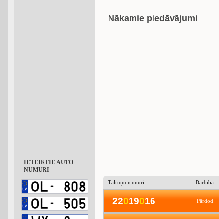
Nākamie piedāvājumi
IETEIKTIE AUTO
NUMURI
Tālruņu numuri
Darbība
22
0
19
0
16
Pārdod