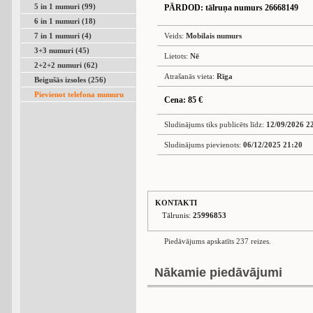
5 in 1 numuri (99)
PĀRDOD
: tālruņa numurs 26668149
6 in 1 numuri (18)
7 in 1 numuri (4)
Veids:
Mobilais numurs
3+3 numuri (45)
Lietots:
Nē
2+2+2 numuri (62)
Atrašanās vieta:
Rīga
Beigušās izsoles (256)
Pievienot telefona numuru
Cena: 85 €
Sludinājums tiks publicēts līdz:
12/09/2026 2
Sludinājums pievienots:
06/12/2025 21:20
KONTAKTI
Tālrunis:
25996853
Piedāvājums apskatīts 237 reizes.
Nākamie piedāvājumi