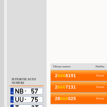
Tālruņu numuri
Darbība
2
6
6
6
8191
Pārdod
IETEIKTIE AUTO
NUMURI
2
6
6
6
7131
Pārdod
28
6
6
6
025
Pārdod