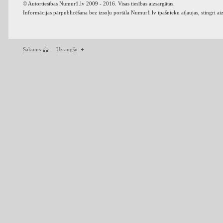
© Autortiesības Numur1.lv 2009 - 2016. Visas tiesības aizsargātas.
Informācijas pārpublicēšana bez izsoļu portāla Numur1.lv īpašnieku atļaujas, stingri ai
Sākums
Uz augšu