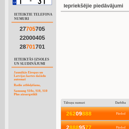
Iepriekšējie piedāvājumi
IETEIKTIE TELEFONA
NUMURI
27
7
0
5
705
22000405
28
7
0
1
701
IETEIKTĀS IZSOLES
UN SLUDINĀJUMI
Jaunākās Eiropas un
Latvijas kartes dažādu
automaš
Radio atbloķēšana,
Samsung S10e, S10, S10
Plus aizsargstikli
Tālruņu numuri
Darbība
2
6
2
09
8
8
8
Pārdod
2
8
8
8
95
7
7
Pārdod