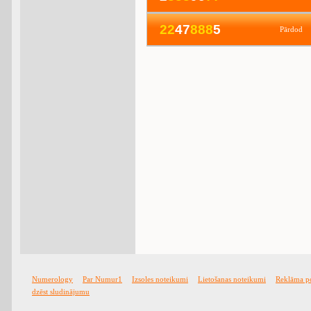
2
2
47
8
8
8
5
Pārdod
Numerology
Par Numur1
Izsoles noteikumi
Lietošanas noteikumi
Reklāma p
dzēst sludinājumu