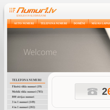
IZSOLES UN SLUDINĀJUMI
AUTO NUMURI
TELEFONA NUMURI
DOMĒNI
MĀJAS LAPA
TELEFONA NUMURI
Fiksētā tīkla numuri (19)
2
Mobilā tīkla numuri (785)
800 sērijas numuri
3 in 1 numuri (149)
4 in 1 numuri (202)