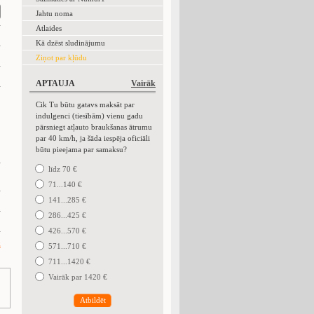
Jahtu noma
Atlaides
Kā dzēst sludinājumu
Ziņot par kļūdu
APTAUJA
Vairāk
Cik Tu būtu gatavs maksāt par
indulgenci (tiesībām) vienu gadu
pārsniegt atļauto braukšanas ātrumu
par 40 km/h, ja šāda iespēja oficiāli
būtu pieejama par samaksu?
līdz 70 €
71...140 €
141...285 €
286...425 €
426...570 €
k
571...710 €
711...1420 €
Vairāk par 1420 €
Atbildēt