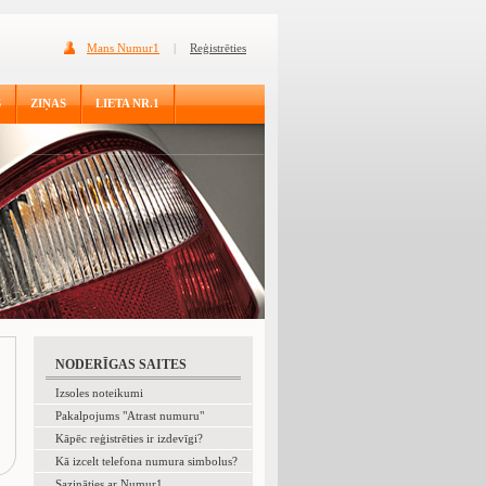
Mans Numur1
|
Reģistrēties
S
ZIŅAS
LIETA NR.1
NODERĪGAS SAITES
Izsoles noteikumi
Pakalpojums "Atrast numuru"
Kāpēc reģistrēties ir izdevīgi?
Kā izcelt telefona numura simbolus?
Sazināties ar Numur1