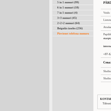
5 in 1 numuri (99)
PĀR
6 in 1 numuri (18)
7 in 1 numuri (4)
Veids:
3+3 numuri (45)
Lietot
2+2+2 numuri (64)
Atraša
Beigušās izsoles (256)
Pievienot telefona numuru
Papild
starpt
intern
+37-1
Cena:
Sludin
Sludin
KONTA
Tālrun