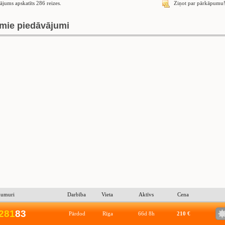
ājums apskatīts 286 reizes.
Ziņot par pārkāpumu
mie piedāvājumi
numuri
Darbība
Vieta
Aktīvs
Cena
2
8
1
83
Pārdod
Rīga
66d 8h
210 €