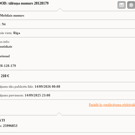
DOD
: tālruņa numurs 28128179
Mobilais numurs
s:
Nē
nās vieta:
Rīga
us info:
autiskais
ational
28-128-179
 210 €
ājums tiks publicēts līdz:
14/09/2026 00:08
ājums pievienots:
14/09/2025 23:08
Parādīt šo piedāvājumu efektīvā
KTI
is:
25996853