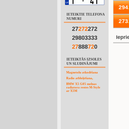
294
IETEIKTIE TELEFONA
NUMURI
273
27
2
7
2
272
Iepri
29803333
2
7
888
7
2
0
IETEIKTĀS IZSOLES
UN SLUDINĀJUMI
Magnetolu atkodēšana
Radio atbloķēšana,
BMW X5 G05 melnas
radiatora restes M-Style
ar X5M