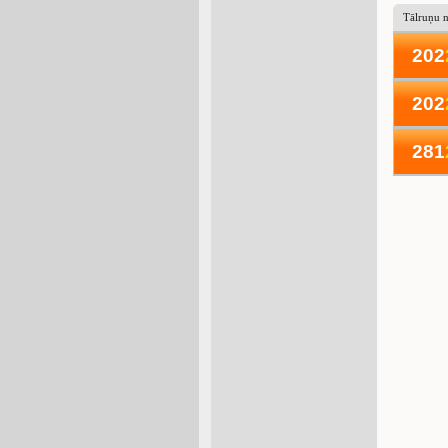
Tālruņu 
202
202
281