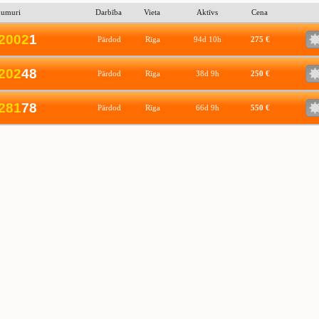
numuri
Darbība
Vieta
Aktīvs
Cena
2
0
0
2
1
Pārdod
Rīga
94d 10h
275 €
2
0
2
48
Pārdod
Rīga
38d 9h
250 €
2
8
1
78
Pārdod
Rīga
66d 9h
550 €