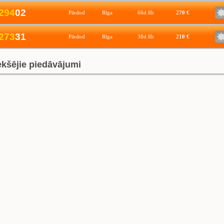
2
9
4
02
Pārdod
Rīga
66d 8h
270 €
2
7
3
31
Pārdod
Rīga
38d 8h
210 €
ekšējie piedāvājumi