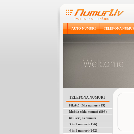
IZSOLES UN SLUDINĀJUMI
AUTO NUMURI
TELEFONA NUMUR
TELEFONA NUMURI
Fiksētā tīkla numuri (19)
Mobilā tīkla numuri (803)
800 sērijas numuri
3 in 1 numuri (156)
4 in 1 numuri (202)