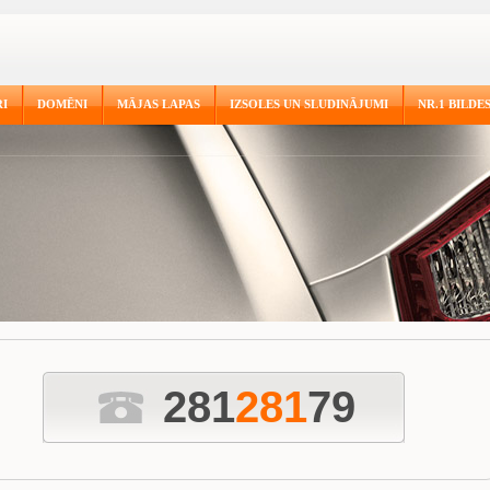
I
DOMĒNI
MĀJAS LAPAS
IZSOLES UN SLUDINĀJUMI
NR.1 BILDE
281
2
8
1
79