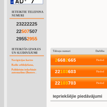
IETEIKTIE TELEFONA
NUMURI
23222225
22
5
0
7
507
2955
2
9
5
5
IETEIKTĀS IZSOLES
Tālruņu numuri
Darbība
UN SLUDINĀJUMI
2
668
2
665
Navigācijas kartes
Pārdod
Radio atbloķēšana,
Palīdzēsim iedarbināt
22
1
0
3
603
Pārdod
automašīnu (Busters .
22
1
0
3
703
Pārdod
Iepriekšējie piedāvājumi