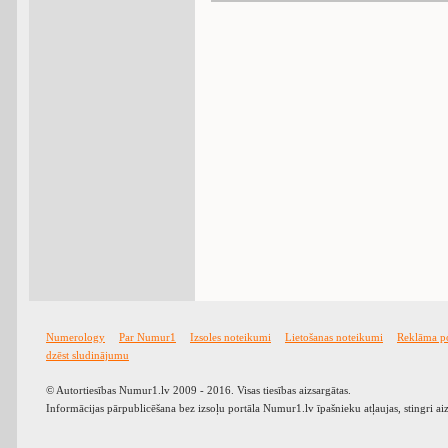
Numerology
Par Numur1
Izsoles noteikumi
Lietošanas noteikumi
Reklāma p
dzēst sludinājumu
© Autortiesības Numur1.lv 2009 - 2016. Visas tiesības aizsargātas.
Informācijas pārpublicēšana bez izsoļu portāla Numur1.lv īpašnieku atļaujas, stingri ai