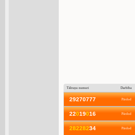
Tālruņu numuri
Darbība
29270777
Pārdod
22
0
19
0
16
Pārdod
2
8
2
2
8
2
34
Pārdod