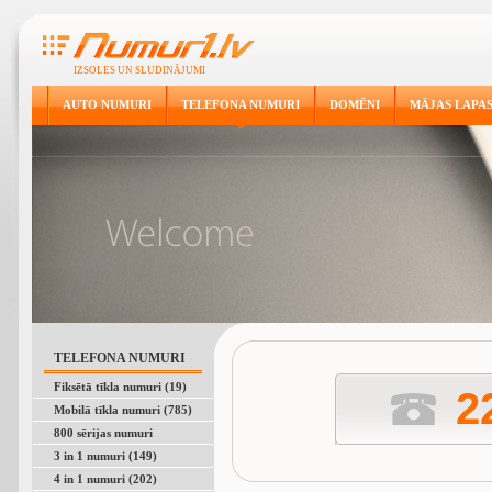
IZSOLES UN SLUDINĀJUMI
AUTO NUMURI
TELEFONA NUMURI
DOMĒNI
MĀJAS LAPA
TELEFONA NUMURI
Fiksētā tīkla numuri (19)
2
Mobilā tīkla numuri (785)
800 sērijas numuri
3 in 1 numuri (149)
4 in 1 numuri (202)