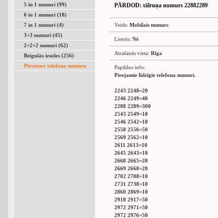
5 in 1 numuri (99)
PĀRDOD
: tālruņa numurs 22882289
6 in 1 numuri (18)
7 in 1 numuri (4)
Veids:
Mobilais numurs
3+3 numuri (45)
Lietots:
Nē
2+2+2 numuri (62)
Atrašanās vieta:
Rīga
Beigušās izsoles (256)
Pievienot telefona numuru
Papildus info:
Pieejamie līdzīgie telefona numuri.
2243 2248=20
2246 2249=40
2288 2289=300
2543 2549=10
2546 2542=10
2558 2556=50
2569 2562=10
2611 2613=10
2645 2643=10
2668 2665=20
2669 2660=20
2702 2708=10
2731 2738=10
2860 2869=10
2910 2917=50
2972 2971=50
2972 2976=50