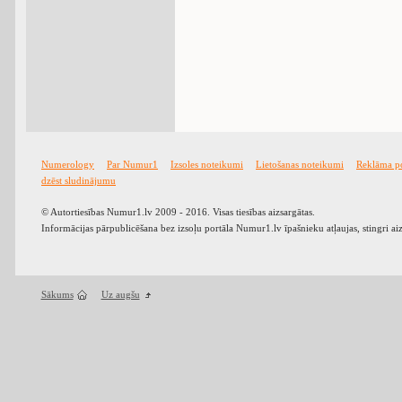
Numerology
Par Numur1
Izsoles noteikumi
Lietošanas noteikumi
Reklāma p
dzēst sludinājumu
© Autortiesības Numur1.lv 2009 - 2016. Visas tiesības aizsargātas.
Informācijas pārpublicēšana bez izsoļu portāla Numur1.lv īpašnieku atļaujas, stingri ai
Sākums
Uz augšu