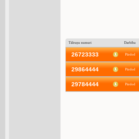
Tālruņu numuri
Darbība
26723333
Pārdod
29864444
Pārdod
29784444
Pārdod