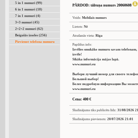
5 in 1 numuri (99)
PĀRDOD
: tālruņa numurs 20060608
6 in 1 numuri (18)
7 in 1 numuri (4)
Veids:
Mobilais numurs
3+3 numuri (45)
Lietots:
Nē
2+2+2 numuri (62)
Beigušās izsoles (256)
Atrašanās vieta:
Rīga
Pievienot telefona numuru
Papildus info:
Izvēlies smukāko numuru savam telefonam, L
izvēle!
Sīkāka informācija mājas lapā.
www.numuri.eu
Выбери лучший номер для своего телефо
Большой выбор!
Более подробную информацию Вы можете 
www.numuri.eu
Cena: 400 €
Sludinājums tiks publicēts līdz:
31/08/2026 2
Sludinājums pievienots:
20/07/2026 21:01