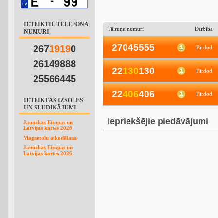
IETEIKTIE TELEFONA
Tālruņu numuri
Darbība
NUMURI
27045555
267
1
9
1
9
0
Pārdod
26149888
22
1
3
0
130
Pārdod
25566445
22
4
0
6
406
Pārdod
IETEIKTĀS IZSOLES
UN SLUDINĀJUMI
Iepriekšējie piedāvājumi
Jaunākās Eiropas un
Latvijas kartes 2026
Magnetolu atkodēšana
Jaunākās Eiropas un
Latvijas kartes 2026