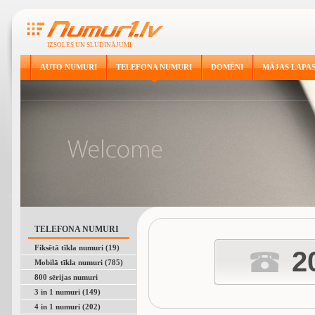
IZSOLES UN SLUDINĀJUMI
AUTO NUMURI
TELEFONA NUMURI
DOMĒNI
MĀJAS LAPA
TELEFONA NUMURI
Fiksētā tīkla numuri (19)
2
Mobilā tīkla numuri (785)
800 sērijas numuri
3 in 1 numuri (149)
4 in 1 numuri (202)