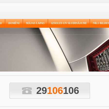
I
DOMĒNI
MĀJAS LAPAS
IZSOLES UN SLUDINĀJUMI
NR.1 BILDE
29
1
0
6
106