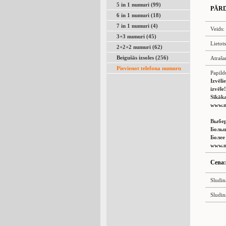
5 in 1 numuri (99)
PĀR
6 in 1 numuri (18)
7 in 1 numuri (4)
Veids:
3+3 numuri (45)
Lietot
2+2+2 numuri (62)
Beigušās izsoles (256)
Atraša
Pievienot telefona numuru
Papild
Izvēli
izvēle!
Sīkāka
www.n
Выбер
Больш
Более
www.n
Cena:
Sludin
Sludin