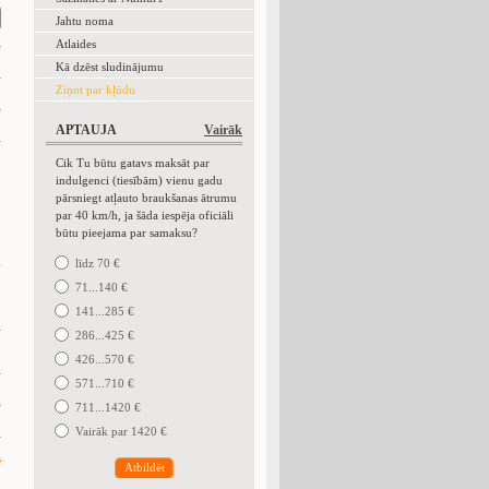
Jahtu noma
Atlaides
Kā dzēst sludinājumu
Ziņot par kļūdu
APTAUJA
Vairāk
Cik Tu būtu gatavs maksāt par
indulgenci (tiesībām) vienu gadu
pārsniegt atļauto braukšanas ātrumu
par 40 km/h, ja šāda iespēja oficiāli
būtu pieejama par samaksu?
.
līdz 70 €
71...140 €
141...285 €
286...425 €
426...570 €
571...710 €
711...1420 €
Vairāk par 1420 €
k
Atbildēt