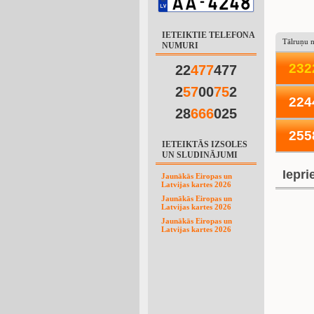
IETEIKTIE TELEFONA
Tālruņu 
NUMURI
2
3
2
22
4
7
7
477
2
5
7
00
7
5
2
224
28
6
6
6
025
255
IETEIKTĀS IZSOLES
UN SLUDINĀJUMI
Iepri
Jaunākās Eiropas un
Latvijas kartes 2026
Jaunākās Eiropas un
Latvijas kartes 2026
Jaunākās Eiropas un
Latvijas kartes 2026