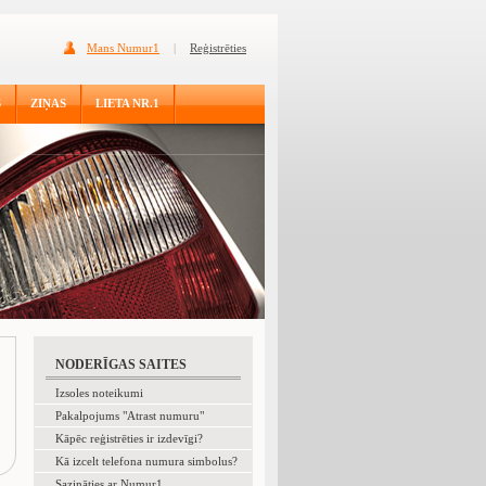
Mans Numur1
|
Reģistrēties
S
ZIŅAS
LIETA NR.1
NODERĪGAS SAITES
Izsoles noteikumi
Pakalpojums "Atrast numuru"
Kāpēc reģistrēties ir izdevīgi?
Kā izcelt telefona numura simbolus?
Sazināties ar Numur1