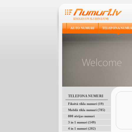
IZSOLES UN SLUDINĀJUMI
AUTO NUMURI
TELEFONA NUMUR
TELEFONA NUMURI
Fiksētā tīkla numuri (19)
Mobilā tīkla numuri (785)
800 sērijas numuri
3 in 1 numuri (149)
4 in 1 numuri (202)