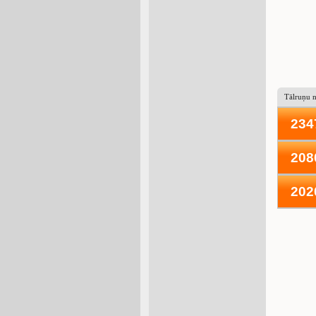
Tālruņu 
234
208
202