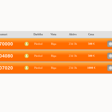
numuri
Darbība
Vieta
Aktīvs
Cena
70000
Pārdod
Rīga
23d 3h
500 €
04080
Pārdod
Rīga
23d 3h
500 €
07020
Pārdod
Rīga
23d 3h
1000 €