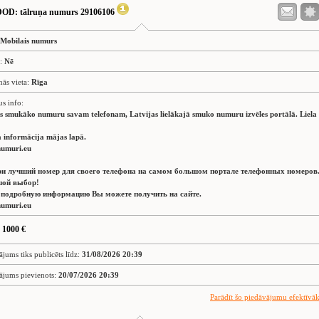
DOD
: tālruņa numurs 29106106
Mobilais numurs
s:
Nē
nās vieta:
Rīga
us info:
es smukāko numuru savam telefonam, Latvijas lielākajā smuko numuru izvēles portālā. Liela
 informācija mājas lapā.
umuri.eu
и лучший номер для своего телефона на самом большом портале телефонных номеров
ой выбор!
 подробную информацию Вы можете получить на сайте.
umuri.eu
 1000 €
ājums tiks publicēts līdz:
31/08/2026 20:39
ājums pievienots:
20/07/2026 20:39
Parādīt šo piedāvājumu efektīvā