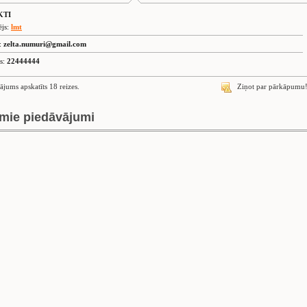
KTI
ējs:
lmt
s:
zelta.numuri@gmail.com
is:
22444444
ājums apskatīts 18 reizes.
Ziņot par pārkāpumu
mie piedāvājumi