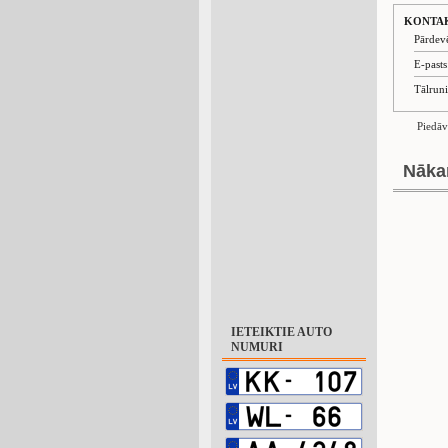
KONTA
Pārdev
E-past
Tālrun
Piedāv
Nāka
IETEIKTIE AUTO
NUMURI