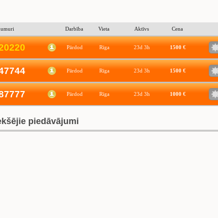
numuri
Darbība
Vieta
Aktīvs
Cena
2
0
2
2
0
Pārdod
Rīga
23d 3h
1500 €
47744
Pārdod
Rīga
23d 3h
1500 €
87777
Pārdod
Rīga
23d 3h
1000 €
ekšējie piedāvājumi