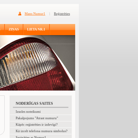
Mans Numur1
|
Reģistrēties
S
ZIŅAS
LIETA NR.1
NODERĪGAS SAITES
Izsoles noteikumi
Pakalpojums "Atrast numuru"
Kāpēc reģistrēties ir izdevīgi?
Kā izcelt telefona numura simbolus?
Sazināties ar Numur1