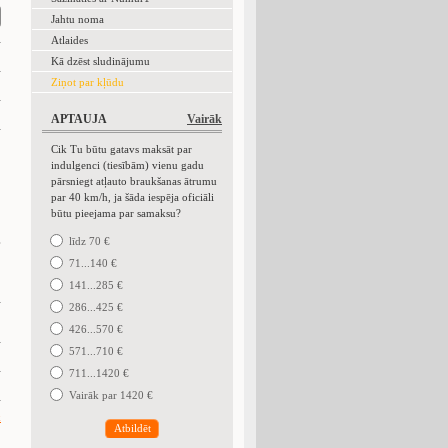
Jahtu noma
Atlaides
Kā dzēst sludinājumu
Ziņot par kļūdu
APTAUJA
Vairāk
Cik Tu būtu gatavs maksāt par
indulgenci (tiesībām) vienu gadu
pārsniegt atļauto braukšanas ātrumu
par 40 km/h, ja šāda iespēja oficiāli
būtu pieejama par samaksu?
.
līdz 70 €
71...140 €
141...285 €
286...425 €
426...570 €
571...710 €
711...1420 €
Vairāk par 1420 €
k
Atbildēt