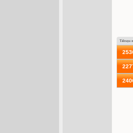
Tālruņu 
253
227
240