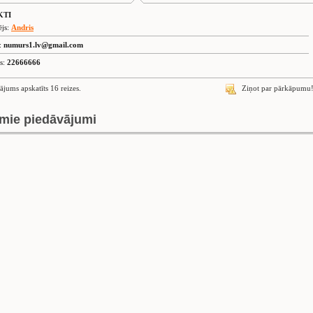
KTI
ējs:
Andris
s:
numurs1.lv@gmail.com
is:
22666666
ājums apskatīts 16 reizes.
Ziņot par pārkāpumu
mie piedāvājumi