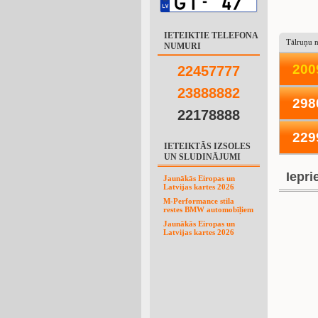
IETEIKTIE TELEFONA
Tālruņu 
NUMURI
2
0
0
2
2
4
5
7
7
7
7
2
3
8
8
8
8
8
2
298
22178888
229
IETEIKTĀS IZSOLES
UN SLUDINĀJUMI
Iepri
Jaunākās Eiropas un
Latvijas kartes 2026
M-Performance stila
restes BMW automobīļiem
Jaunākās Eiropas un
Latvijas kartes 2026