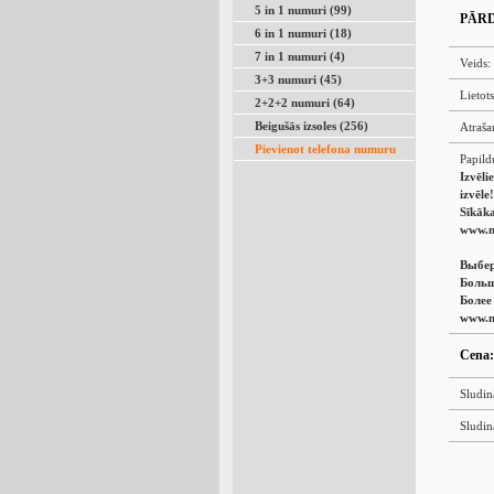
5 in 1 numuri (99)
PĀR
6 in 1 numuri (18)
7 in 1 numuri (4)
Veids:
3+3 numuri (45)
Lietot
2+2+2 numuri (64)
Beigušās izsoles (256)
Atraša
Pievienot telefona numuru
Papild
Izvēli
izvēle!
Sīkāka
www.n
Выбер
Больш
Более
www.n
Cena:
Sludin
Sludin