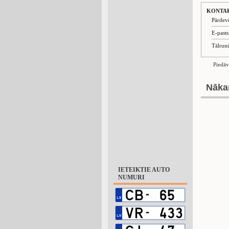
KONTA
Pārdev
E-past
Tālrun
Piedāv
Nāka
IETEIKTIE AUTO
NUMURI