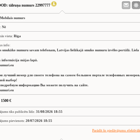
DOD
: tālruņa numurs 22997777
Mobilais numurs
s:
Nē
nās vieta:
Rīga
us info:
es smukāko numuru savam telefonam, Latvijas lielākajā smuko numuru izvēles portālā. Liela
 informācija mājas lapā.
umuri.eu
и лучший номер для своего телефона на самом большом портале телефонных номеров
ой выбор!
 подробную информацию Вы можете получить на сайте.
umuri.eu
 1500 €
ājums tiks publicēts līdz:
31/08/2026 18:55
ājums pievienots:
20/07/2026 18:55
Parādīt šo piedāvājumu efektīvā