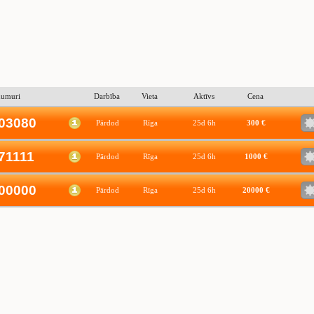
numuri
Darbība
Vieta
Aktīvs
Cena
03080
Pārdod
Rīga
25d 6h
300 €
71111
Pārdod
Rīga
25d 6h
1000 €
00000
Pārdod
Rīga
25d 6h
20000 €