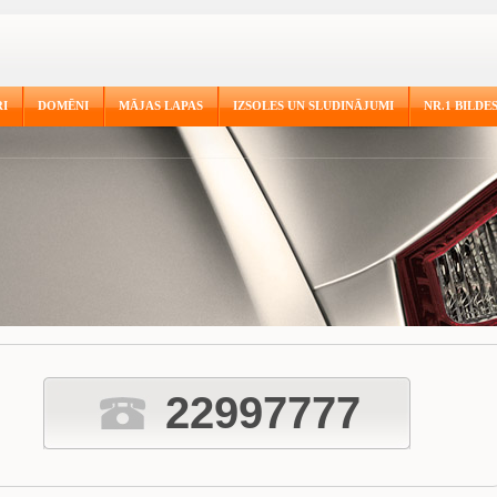
I
DOMĒNI
MĀJAS LAPAS
IZSOLES UN SLUDINĀJUMI
NR.1 BILDE
22997777