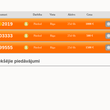
numuri
Darbība
Vieta
Aktīvs
Cena
9
2019
Pārdod
Rīga
25d 6h
1000 €
03333
Pārdod
Rīga
25d 6h
500 €
99555
Pārdod
Rīga
25d 6h
1500 €
ekšējie piedāvājumi