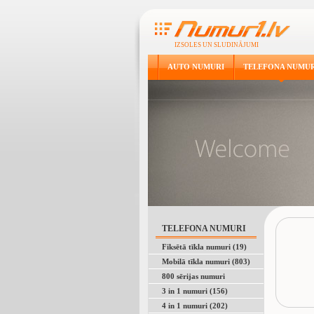
IZSOLES UN SLUDINĀJUMI
AUTO NUMURI
TELEFONA NUMUR
TELEFONA NUMURI
Fiksētā tīkla numuri (19)
Mobilā tīkla numuri (803)
800 sērijas numuri
3 in 1 numuri (156)
4 in 1 numuri (202)