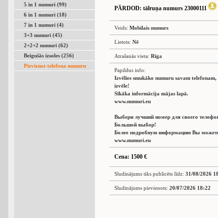
5 in 1 numuri (99)
PĀRDOD
: tālruņa numurs 23000111
6 in 1 numuri (18)
7 in 1 numuri (4)
Veids:
Mobilais numurs
3+3 numuri (45)
Lietots:
Nē
2+2+2 numuri (62)
Beigušās izsoles (256)
Atrašanās vieta:
Rīga
Pievienot telefona numuru
Papildus info:
Izvēlies smukāko numuru savam telefonam, L
izvēle!
Sīkāka informācija mājas lapā.
www.numuri.eu
Выбери лучший номер для своего телефо
Большой выбор!
Более подробную информацию Вы можете 
www.numuri.eu
Cena: 1500 €
Sludinājums tiks publicēts līdz:
31/08/2026 1
Sludinājums pievienots:
20/07/2026 18:22