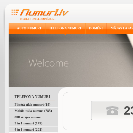
IZSOLES UN SLUDINĀJUMI
AUTO NUMURI
TELEFONA NUMURI
DOMĒNI
MĀJAS LAPA
TELEFONA NUMURI
Fiksētā tīkla numuri (19)
2
Mobilā tīkla numuri (785)
800 sērijas numuri
3 in 1 numuri (149)
4 in 1 numuri (202)