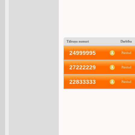
Tālruņu numuri
Darbība
24999995
Pārdod
27222229
Pārdod
22833333
Pārdod