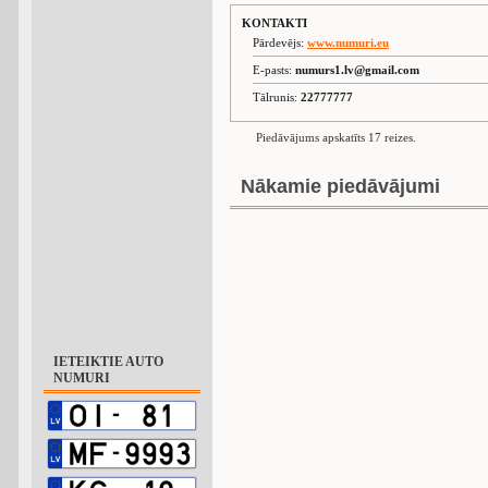
KONTAKTI
Pārdevējs:
www.numuri.eu
E-pasts:
numurs1.lv@gmail.com
Tālrunis:
22777777
Piedāvājums apskatīts 17 reizes.
Nākamie piedāvājumi
IETEIKTIE AUTO
NUMURI