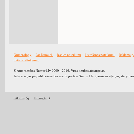
Numerology
Par Numur1
Izsoles noteikumi
Lietošanas noteikumi
Reklāma p
dzēst sludinājumu
© Autortiesības Numur1.lv 2009 - 2016. Visas tiesības aizsargātas.
Informācijas pārpublicēšana bez izsoļu portāla Numur1.lv īpašnieku atļaujas, stingri ai
Sākums
Uz augšu