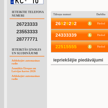
IETEIKTIE TELEFONA
Tālruņu numuri
Darbība
NUMURI
26
9
2
9
2
9
2
26723333
Pārdod
23553333
24333339
Pārdod
28777771
2
2
5
1
5
5
5
5
Pārdod
IETEIKTĀS IZSOLES
UN SLUDINĀJUMI
Iepriekšējie piedāvājumi
Atblokejiet automasinas
radio
Jaunākās Eiropas un
Latvijas kartes 2026
Atblokejiet automasinas
radio