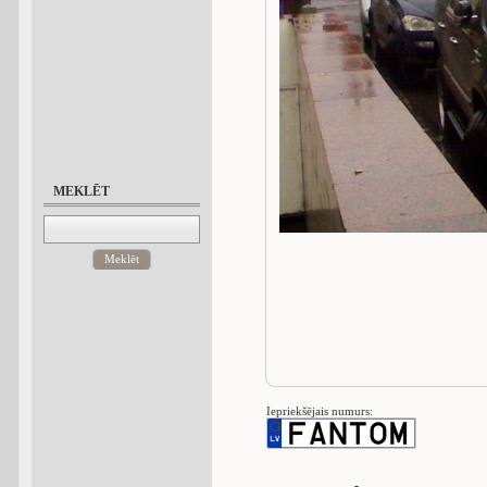
MEKLĒT
Meklēt
Iepriekšējais numurs: