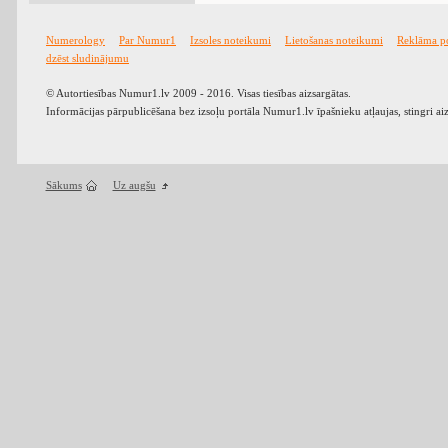
Numerology
Par Numur1
Izsoles noteikumi
Lietošanas noteikumi
Reklāma p
dzēst sludinājumu
© Autortiesības Numur1.lv 2009 - 2016. Visas tiesības aizsargātas.
Informācijas pārpublicēšana bez izsoļu portāla Numur1.lv īpašnieku atļaujas, stingri ai
Sākums
Uz augšu