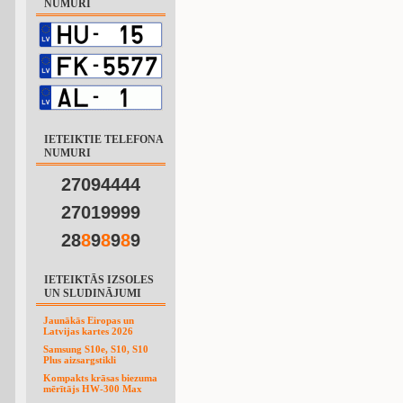
NUMURI
IETEIKTIE TELEFONA
NUMURI
27094444
27019999
28
8
9
8
9
8
9
IETEIKTĀS IZSOLES
UN SLUDINĀJUMI
Jaunākās Eiropas un
Latvijas kartes 2026
Samsung S10e, S10, S10
Plus aizsargstikli
Kompakts krāsas biezuma
mērītājs HW-300 Max