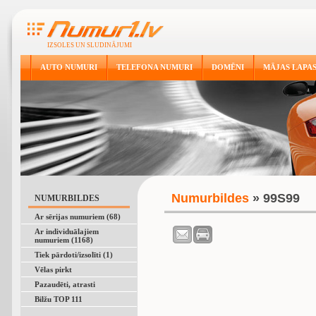
IZSOLES UN SLUDINĀJUMI
AUTO NUMURI
TELEFONA NUMURI
DOMĒNI
MĀJAS LAPA
Numurbildes
» 99S99
NUMURBILDES
Ar sērijas numuriem (68)
Ar individuālajiem
numuriem (1168)
Tiek pārdoti/izsolīti (1)
Vēlas pirkt
Pazaudēti, atrasti
Bilžu TOP 111