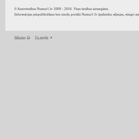
© Autortiesības Numur1.lv 2009 - 2016. Visas tiesības aizsargātas.
Informācijas pārpublicēšana bez izsoļu portāla Numur1.lv īpašnieku atļaujas, stingri ai
Sākums
Uz augšu