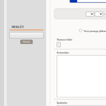
-
MEKLĒT
Vecā parauga plāksn
Numura bilde:
Meklēt
Komentārs:
Īpašnieks: