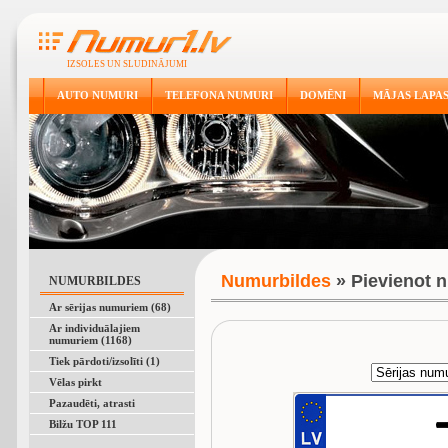
IZSOLES UN SLUDINĀJUMI
AUTO NUMURI
TELEFONA NUMURI
DOMĒNI
MĀJAS LAPA
Numurbildes
» Pievienot n
NUMURBILDES
Ar sērijas numuriem (68)
Ar individuālajiem
numuriem (1168)
Tiek pārdoti/izsolīti (1)
Vēlas pirkt
Pazaudēti, atrasti
Bilžu TOP 111