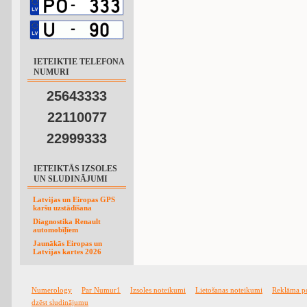
IETEIKTIE TELEFONA
NUMURI
25643333
22110077
22999333
IETEIKTĀS IZSOLES
UN SLUDINĀJUMI
Latvijas un Eiropas GPS
karšu uzstādīšana
Diagnostika Renault
automobīļīem
Jaunākās Eiropas un
Latvijas kartes 2026
Numerology
Par Numur1
Izsoles noteikumi
Lietošanas noteikumi
Reklāma p
dzēst sludinājumu