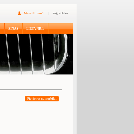
Mans Numur1
|
Reģistrēties
S
ZIŅAS
LIETA NR.1
Pievienot numurbildi