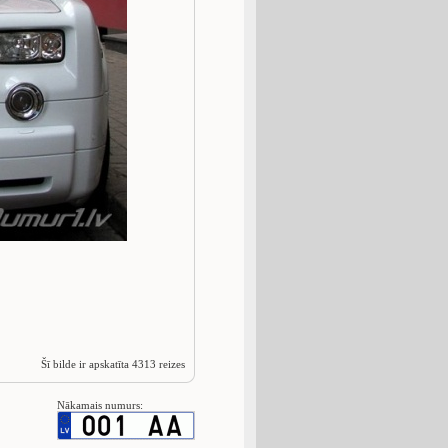
Šī bilde ir apskatīta 4313 reizes
Nākamais numurs: