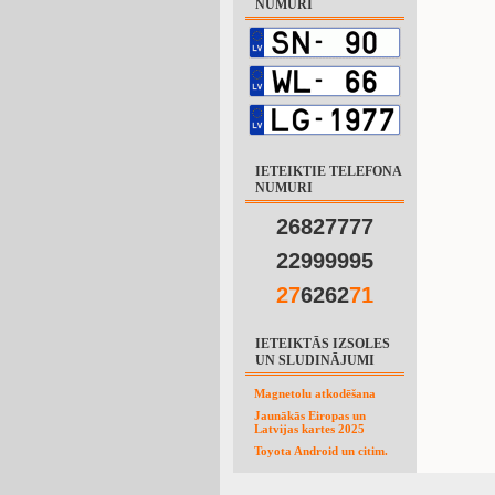
NUMURI
IETEIKTIE TELEFONA
NUMURI
26827777
22999995
2
7
6262
7
1
IETEIKTĀS IZSOLES
UN SLUDINĀJUMI
Magnetolu atkodēšana
Jaunākās Eiropas un
Latvijas kartes 2025
Toyota Android un citim.