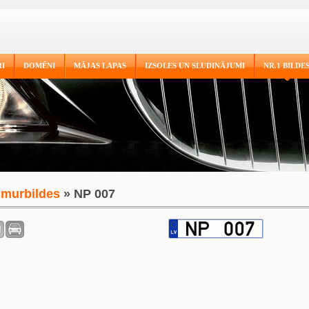
I
DOMĒNI
MĀJAS LAPAS
IZSOLES UN SLUDINĀJUMI
NR.1 BILDE
murbildes
» NP 007