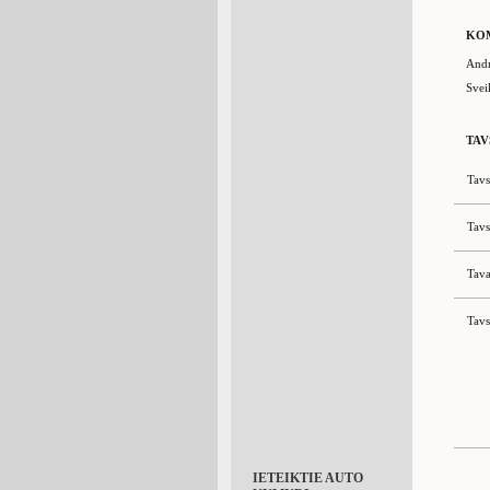
KO
Andr
Svei
TAV
Tavs
Tavs
Tava
Tavs
IETEIKTIE AUTO