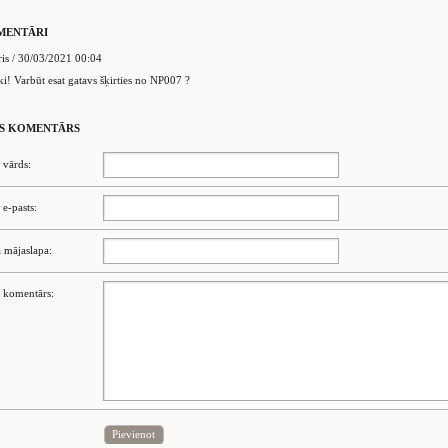
MENTĀRI
is / 30/03/2021 00:04
ki! Varbūt esat gatavs šķirties no NP007 ?
S KOMENTĀRS
 vārds:
 e-pasts:
 mājaslapa:
 komentārs:
Pievienot