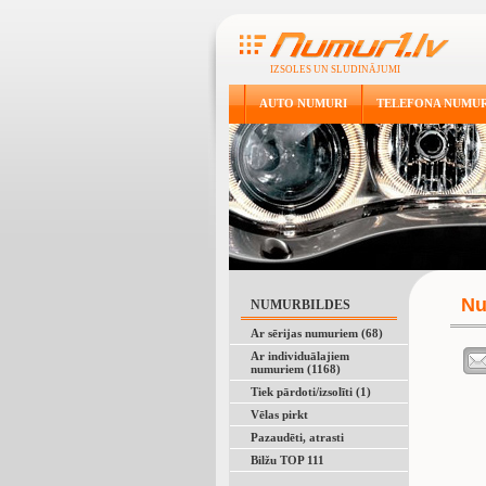
IZSOLES UN SLUDINĀJUMI
AUTO NUMURI
TELEFONA NUMUR
Nu
NUMURBILDES
Ar sērijas numuriem (68)
Ar individuālajiem
numuriem (1168)
Tiek pārdoti/izsolīti (1)
Vēlas pirkt
Pazaudēti, atrasti
Bilžu TOP 111