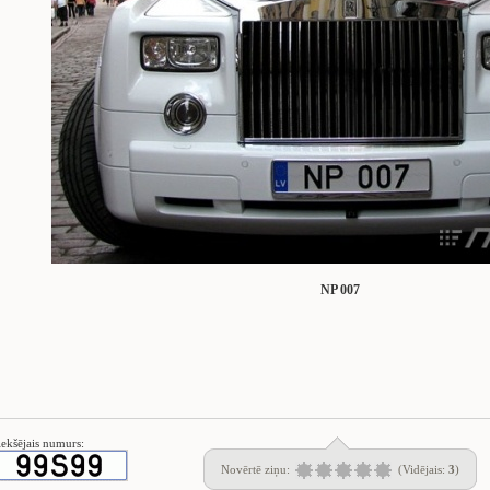
NP 007
iekšējais numurs:
Novērtē ziņu:
(Vidējais:
3
)