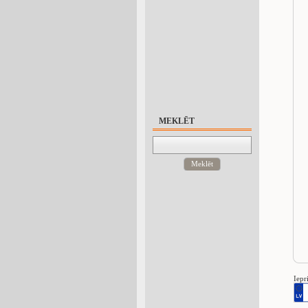
MEKLĒT
Meklēt
Iepr