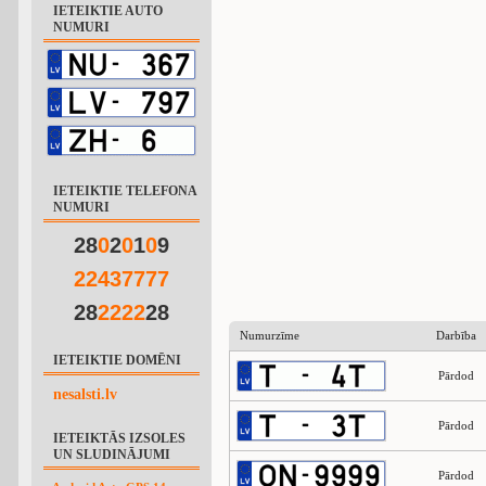
IETEIKTIE AUTO
NUMURI
IETEIKTIE TELEFONA
NUMURI
28
0
2
0
1
0
9
2
2
4
3
7
7
7
7
28
2
2
2
2
28
Numurzīme
Darbība
IETEIKTIE DOMĒNI
Pārdod
nesalsti.lv
Pārdod
IETEIKTĀS IZSOLES
UN SLUDINĀJUMI
Pārdod