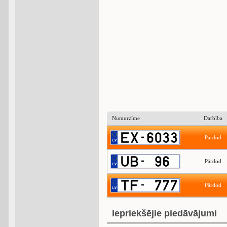
Numurzīme
Darbība
Pārdod
Pārdod
Pārdod
Iepriekšējie piedāvājumi