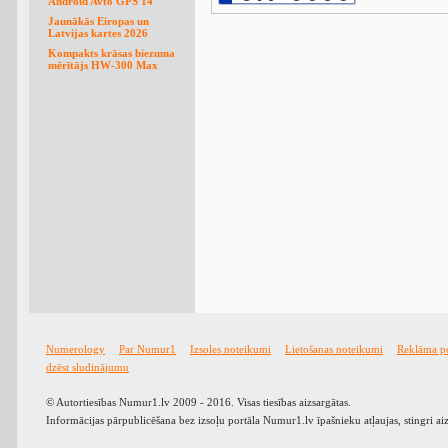
Android Avto GPS 14
Jaunākās Eiropas un
Latvijas kartes 2026
Kompakts krāsas biezuma
mērītājs HW-300 Max
Numerology
Par Numur1
Izsoles noteikumi
Lietošanas noteikumi
Reklāma p
dzēst sludinājumu
© Autortiesības Numur1.lv 2009 - 2016. Visas tiesības aizsargātas.
Informācijas pārpublicēšana bez izsoļu portāla Numur1.lv īpašnieku atļaujas, stingri ai