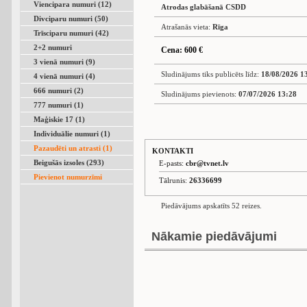
Viencipara numuri (12)
Atrodas glabāšanā CSDD
Divciparu numuri (50)
Atrašanās vieta:
Rīga
Trīsciparu numuri (42)
2+2 numuri
Cena: 600 €
3 vienā numuri (9)
Sludinājums tiks publicēts līdz:
18/08/2026 1
4 vienā numuri (4)
666 numuri (2)
Sludinājums pievienots:
07/07/2026 13:28
777 numuri (1)
Maģiskie 17 (1)
Individuālie numuri (1)
Pazaudēti un atrasti (1)
KONTAKTI
Beigušās izsoles (293)
E-pasts:
cbr@tvnet.lv
Pievienot numurzīmi
Tālrunis:
26336699
Piedāvājums apskatīts 52 reizes.
Nākamie piedāvājumi