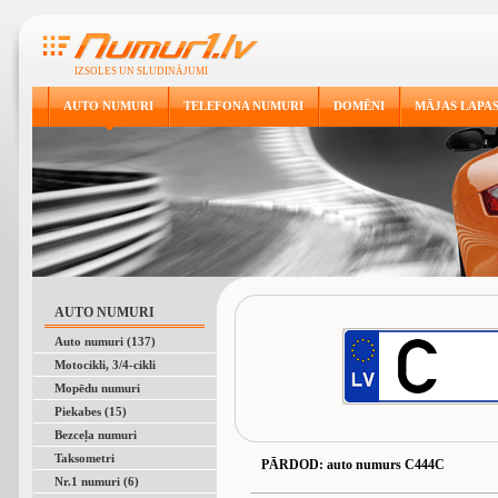
IZSOLES UN SLUDINĀJUMI
AUTO NUMURI
TELEFONA NUMURI
DOMĒNI
MĀJAS LAPA
AUTO NUMURI
Auto numuri (137)
Motocikli, 3/4-cikli
Mopēdu numuri
Piekabes (15)
Bezceļa numuri
Taksometri
PĀRDOD
: auto numurs C444C
Nr.1 numuri (6)