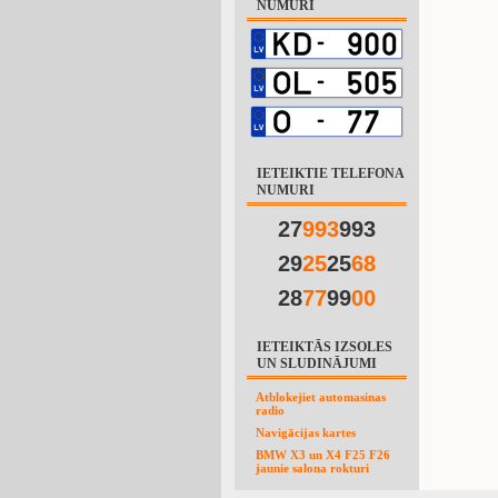
NUMURI
IETEIKTIE TELEFONA
NUMURI
27
9
9
3
993
29
2
5
25
6
8
28
7
7
99
0
0
IETEIKTĀS IZSOLES
UN SLUDINĀJUMI
Atblokejiet automasinas
radio
Navigācijas kartes
BMW X3 un X4 F25 F26
jaunie salona rokturi