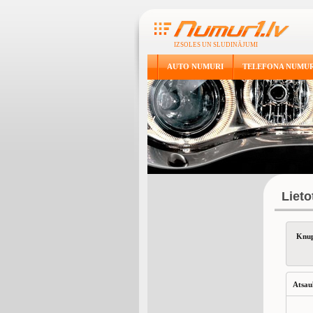
IZSOLES UN SLUDINĀJUMI
AUTO NUMURI
TELEFONA NUMUR
Liet
Knup
Atsau