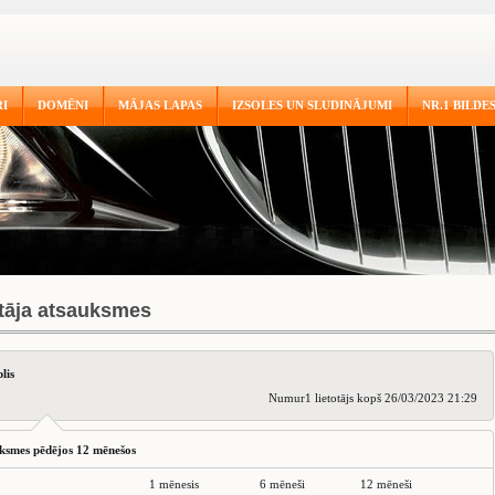
I
DOMĒNI
MĀJAS LAPAS
IZSOLES UN SLUDINĀJUMI
NR.1 BILDE
otāja atsauksmes
lis
Numur1 lietotājs kopš 26/03/2023 21:29
ksmes pēdējos 12 mēnešos
1 mēnesis
6 mēneši
12 mēneši