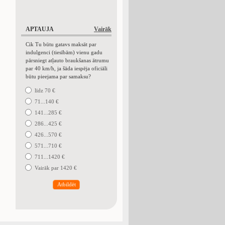
APTAUJA
Vairāk
Cik Tu būtu gatavs maksāt par
indulgenci (tiesībām) vienu gadu
pārsniegt atļauto braukšanas ātrumu
par 40 km/h, ja šāda iespēja oficiāli
būtu pieejama par samaksu?
līdz 70 €
71...140 €
141...285 €
286...425 €
426...570 €
571...710 €
711...1420 €
Vairāk par 1420 €
Atbildēt