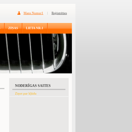
Mans Numur1
|
Reģistrēties
S
ZIŅAS
LIETA NR.1
NODERĪGAS SAITES
Ziņot par kļūdu