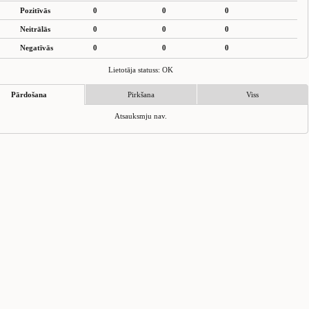
Pozitīvās
0
0
0
Neitrālās
0
0
0
Negatīvās
0
0
0
Lietotāja statuss: OK
Pārdošana
Pirkšana
Viss
Atsauksmju nav.