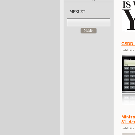
MEKLĒT
Meklēt
CSDD i
Publicēts
Minist
31. de
Publicēts