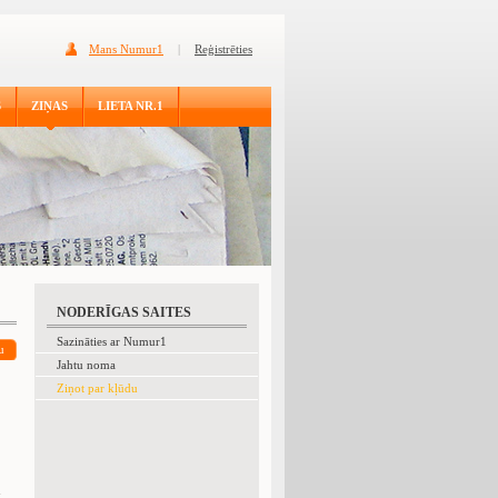
Mans Numur1
|
Reģistrēties
S
ZIŅAS
LIETA NR.1
NODERĪGAS SAITES
Sazināties ar Numur1
u
Jahtu noma
Ziņot par kļūdu
u