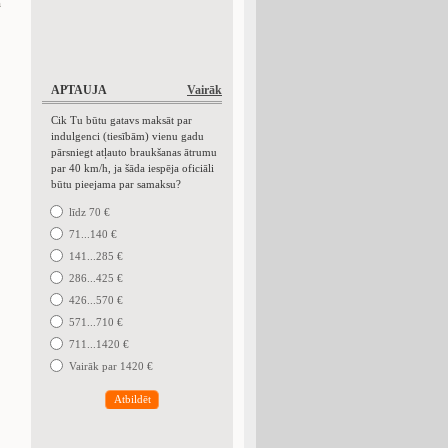
a
APTAUJA
Vairāk
Cik Tu būtu gatavs maksāt par
indulgenci (tiesībām) vienu gadu
pārsniegt atļauto braukšanas ātrumu
par 40 km/h, ja šāda iespēja oficiāli
būtu pieejama par samaksu?
līdz 70 €
71...140 €
141...285 €
286...425 €
426...570 €
571...710 €
711...1420 €
Vairāk par 1420 €
Atbildēt