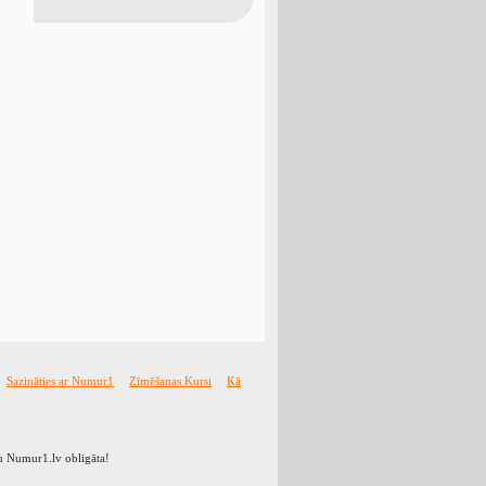
Sazināties ar Numur1
Zīmēšanas Kursi
Kā
ālu Numur1.lv obligāta!