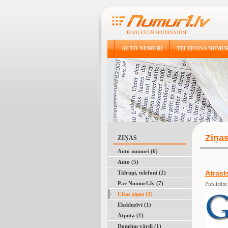
IZSOLES UN SLUDINĀJUMI
AUTO NUMURI
TELEFONA NUMUR
Ziņa
ZIŅAS
Auto numuri (6)
Auto (5)
Atrast
Tālruņi, telefoni (2)
Par Numur1.lv (7)
Publicēts
Citas ziņas (3)
Ekskluzīvi (1)
Atpūta (1)
Domēnu vārdi (1)