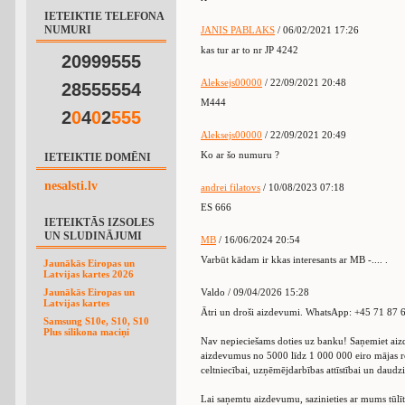
IETEIKTIE TELEFONA
NUMURI
JANIS PABLAKS
/ 06/02/2021 17:26
kas tur ar to nr JP 4242
20999555
Aleksejs00000
/ 22/09/2021 20:48
28555554
M444
2
0
4
0
2
5
5
5
Aleksejs00000
/ 22/09/2021 20:49
Ko ar šo numuru ?
IETEIKTIE DOMĒNI
nesalsti.lv
andrei filatovs
/ 10/08/2023 07:18
ES 666
IETEIKTĀS IZSOLES
UN SLUDINĀJUMI
MB
/ 16/06/2024 20:54
Varbūt kādam ir kkas interesants ar MB -.... .
Jaunākās Eiropas un
Latvijas kartes 2026
Jaunākās Eiropas un
Valdo / 09/04/2026 15:28
Latvijas kartes
Ātri un droši aizdevumi. WhatsApp: +45 71 87 
Samsung S10e, S10, S10
Plus silikona maciņi
Nav nepieciešams doties uz banku! Saņemiet ai
aizdevumus no 5000 līdz 1 000 000 eiro mājas re
celtniecībai, uzņēmējdarbības attīstībai un daudz
Lai saņemtu aizdevumu, sazinieties ar mums tūlīt