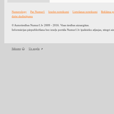
Numerology
Par Numur1
Izsoles noteikumi
Lietošanas noteikumi
Reklāma p
dzēst sludinājumu
© Autortiesības Numur1.lv 2009 - 2016. Visas tiesības aizsargātas.
Informācijas pārpublicēšana bez izsoļu portāla Numur1.lv īpašnieku atļaujas, stingri ai
Sākums
Uz augšu