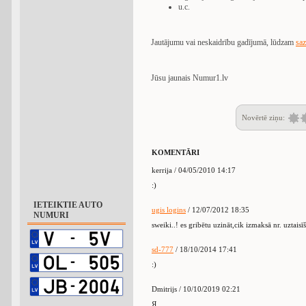
u.c.
Jautājumu vai neskaidrību gadījumā, lūdzam
saz
Jūsu jaunais Numur1.lv
Novērtē ziņu:
KOMENTĀRI
kerrija / 04/05/2010 14:17
:)
IETEIKTIE AUTO
ugis logins
/ 12/07/2012 18:35
NUMURI
sweiki..! es gribētu uzināt,cik izmaksā nr. uztaisī
sd-777
/ 18/10/2014 17:41
:)
Dmitrijs / 10/10/2019 02:21
Я