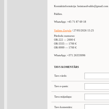
Kontaktinformācija: heistraodvaldo@gmail.com
Paldies.
WhatsApp: +45 71 87 69 18
Vadims Zezjula
/ 27/05/2026 15:25
Pārdodu numurus:
OR-222 — 2000 €
OR-5555 — 1700 €
OR-9999 — 1700 €
WhatsApp: +371 26333096
TAVS KOMENTĀRS
Tavs vārds:
Tavs e-pasts:
Tava mājaslapa:
Tavs komentārs: