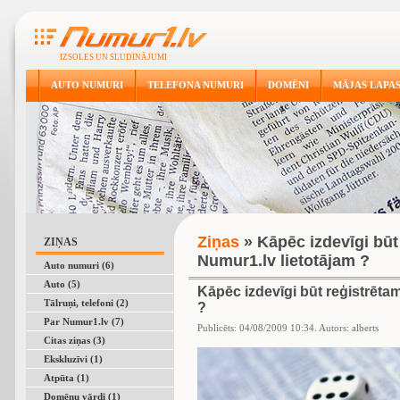
IZSOLES UN SLUDINĀJUMI
AUTO NUMURI
TELEFONA NUMURI
DOMĒNI
MĀJAS LAPA
Ziņas
» Kāpēc izdevīgi būt 
ZIŅAS
Numur1.lv lietotājam ?
Auto numuri (6)
Auto (5)
Kāpēc izdevīgi būt reģistrētam
Tālruņi, telefoni (2)
?
Par Numur1.lv (7)
Publicēts: 04/08/2009 10:34. Autors: alberts
Citas ziņas (3)
Ekskluzīvi (1)
Atpūta (1)
Domēnu vārdi (1)