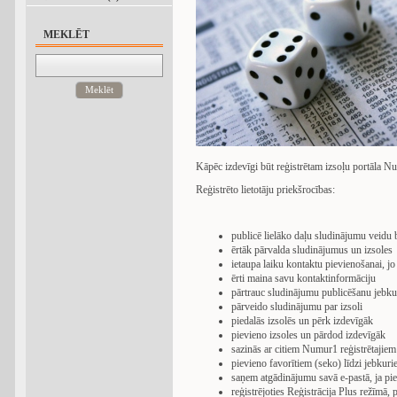
MEKLĒT
Meklēt
Kāpēc izdevīgi būt reģistrētam izsoļu portāla Nu
Reģistrēto lietotāju priekšrocības:
publicē lielāko daļu sludinājumu veidu
ērtāk pārvalda sludinājumus un izsoles
ietaupa laiku kontaktu pievienošanai, jo
ērti maina savu kontaktinformāciju
pārtrauc sludinājumu publicēšanu jebku
pārveido sludinājumu par izsoli
piedalās izsolēs un pērk izdevīgāk
pievieno izsoles un pārdod izdevīgāk
sazinās ar citiem Numur1 reģistrētajiem 
pievieno favorītiem (seko) līdzi jebku
saņem atgādinājumu savā e-pastā, ja pi
reģistrējoties Reģistrācija Plus režīmā,