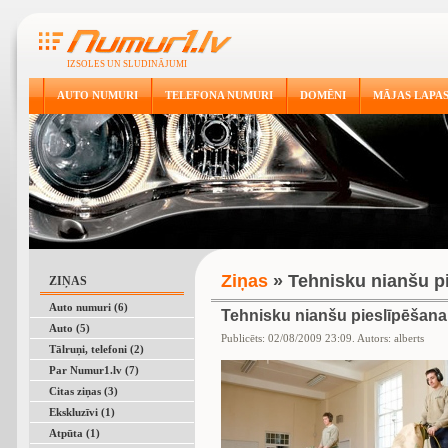
IZSOLES UN SLUDINĀJUMI
AUTO NUMURI
TELEFONA NUMURI
DOMĒNI
MĀJAS LAPA
Ziņas
» Tehnisku nianšu p
ZIŅAS
Auto numuri (6)
Tehnisku nianšu pieslīpēšana
Auto (5)
Publicēts: 02/08/2009 23:09. Autors: alberts
Tālruņi, telefoni (2)
Par Numur1.lv (7)
Citas ziņas (3)
Ekskluzīvi (1)
Atpūta (1)