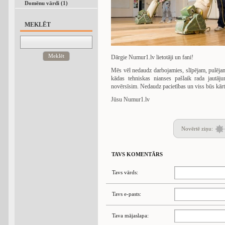
Domēnu vārdi (1)
MEKLĒT
Meklēt
Dārgie Numur1.lv lietotāji un fani!
Mēs vēl nedaudz darbojamies, slīpējam, pulējam, 
kādas tehniskas nianses pašlaik rada jautāju
novērsīsim. Nedaudz pacietības un viss būs kārt
Jūsu Numur1.lv
Novērtē ziņu:
TAVS KOMENTĀRS
Tavs vārds:
Tavs e-pasts:
Tava mājaslapa: