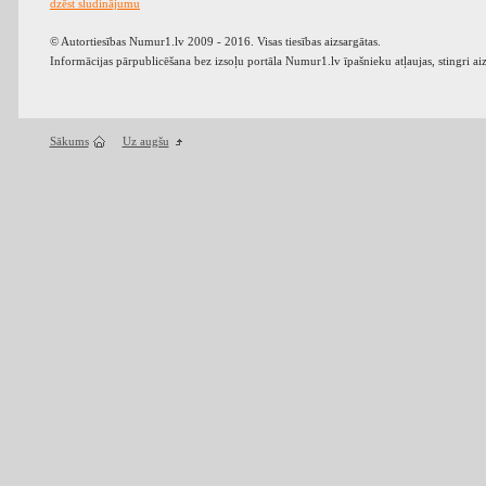
dzēst sludinājumu
© Autortiesības Numur1.lv 2009 - 2016. Visas tiesības aizsargātas.
Informācijas pārpublicēšana bez izsoļu portāla Numur1.lv īpašnieku atļaujas, stingri ai
Sākums
Uz augšu