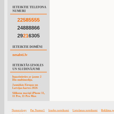
IETEIKTIE TELEFONA
NUMURI
2
2
5
8
5
5
5
5
24888866
29
2
1
6305
IETEIKTIE DOMĒNI
nesalsti.lv
IETEIKTĀS IZSOLES
UN SLUDINĀJUMI
Iepazīstieties ar jauno 2
Din multimediju.
Jaunākās Eiropas un
Latvijas kartes 2026
Silikona maciņš iPhone 11,
11 Pro, 11 Pro Max
Numerology
Par Numur1
Izsoles noteikumi
Lietošanas noteikumi
Reklāma p