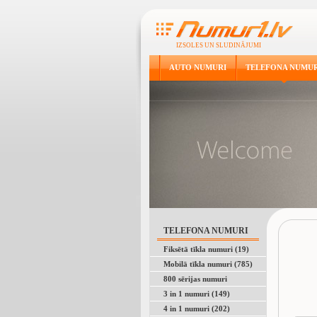
IZSOLES UN SLUDINĀJUMI
AUTO NUMURI
TELEFONA NUMUR
TELEFONA NUMURI
Fiksētā tīkla numuri (19)
Mobilā tīkla numuri (785)
800 sērijas numuri
3 in 1 numuri (149)
4 in 1 numuri (202)