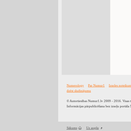
Numerology
Par Numur1
Izsoles noteiku
dzēst sludinājumu
© Autortiesības Numur1.lv 2009 - 2016. Visas ti
Informācijas pārpublicēšana bez izsoļu portāla N
Sākums
Uz augšu