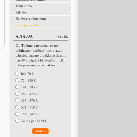
Jahtu noma
Atlaides
Kā dzēst sludinājumu
Ziņot par kļūdu
APTAUJA
Vairāk
Cik Tu būtu gatavs maksāt par
indulgenci (tiesībām) vienu gadu
pārsniegt atļauto braukšanas ātrumu
par 40 km/h, ja šāda iespēja oficiāli
būtu pieejama par samaksu?
līdz 70 €
71...140 €
141...285 €
286...425 €
426...570 €
571...710 €
711...1420 €
Vairāk par 1420 €
Atbildēt