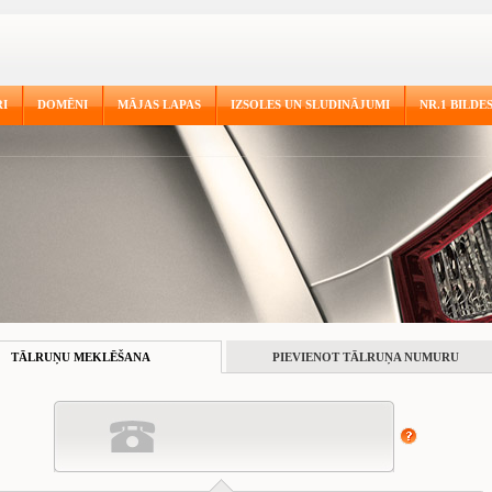
I
DOMĒNI
MĀJAS LAPAS
IZSOLES UN SLUDINĀJUMI
NR.1 BILDE
TĀLRUŅU MEKLĒŠANA
PIEVIENOT TĀLRUŅA NUMURU