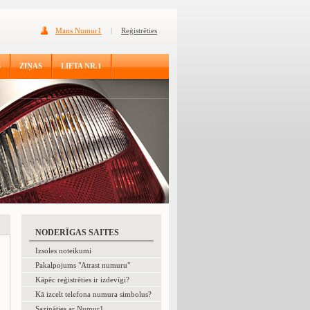
Mans Numur1
|
Reģistrēties
S
ZIŅAS
LIETA NR.1
NODERĪGAS SAITES
Izsoles noteikumi
Pakalpojums "Atrast numuru"
Kāpēc reģistrēties ir izdevīgi?
Kā izcelt telefona numura simbolus?
Sazināties ar Numur1