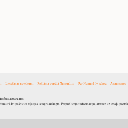
mi
Lietošanas noteikumi
Reklāma portālā Numur1.lv
Par Numur1.lv raksta
Atsauksmes
esības aizsargātas.
umur1.lv īpašnieku atļaujas, stingri aizliegta. Pārpublicējot informāciju, atsauce uz izsoļu port