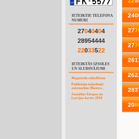
2
2
5
240
IETEIKTIE TELEFONA
NUMURI
27
7
27
0
4
0
4
0
4
28954444
27
7
2
2
0
3
3
5
2
2
261
IETEIKTĀS IZSOLES
UN SLUDINĀJUMI
262
Magnetolu atkodēšana
Palīdzēsim iedarbināt
automašīnu (Busters .
283
Jaunākās Eiropas un
Latvijas kartes 2026
20
8