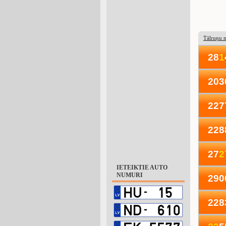
Tālruņu 
28
1
203
227
228
27
2
IETEIKTIE AUTO
NUMURI
290
228