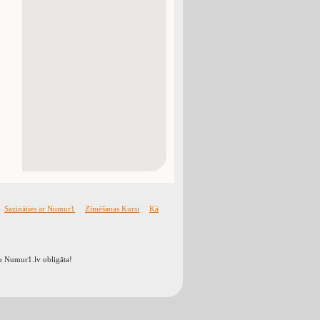
Sazināties ar Numur1
Zīmēšanas Kursi
Kā
ālu Numur1.lv obligāta!