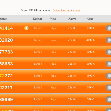
Atrasti 804 tālruņu numuri.
Attēlot tikai ar cipariem.
numuri
Darbība
Vieta
Aktīvs
Cena
4
1
4
1
4
Pārdod
Rīga
22d 8h
1500 €
02020
Pārdod
Rīga
22d 8h
3000 €
77733
Pārdod
Rīga
22d 8h
1000 €
88833
Pārdod
Rīga
22d 8h
1000 €
7
2
272
Pārdod
Rīga
22d 8h
1500 €
02211
Pārdod
Rīga
22d 8h
500 €
39999
Pārdod
Rīga
22d 8h
500 €