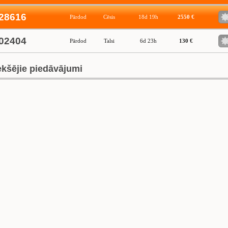
28616
Pārdod
Cēsis
18d 19h
2550 €
02404
Pārdod
Talsi
6d 23h
130 €
ekšējie piedāvājumi