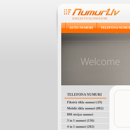
IZSOLES UN SLUDINĀJUMI
AUTO NUMURI
TELEFONA NUMUR
TELEFONA NUMURI
Fiksētā tīkla numuri (19)
Mobilā tīkla numuri (802)
800 sērijas numuri
3 in 1 numuri (156)
4 in 1 numuri (202)