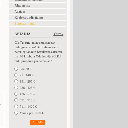
Jahtu noma
Atlaides
Kā dzēst sludinājumu
Ziņot par kļūdu
APTAUJA
Vairāk
Cik Tu būtu gatavs maksāt par
indulgenci (tiesībām) vienu gadu
pārsniegt atļauto braukšanas ātrumu
par 40 km/h, ja šāda iespēja oficiāli
būtu pieejama par samaksu?
līdz 70 €
71...140 €
k
141...285 €
286...425 €
426...570 €
571...710 €
711...1420 €
Vairāk par 1420 €
Atbildēt