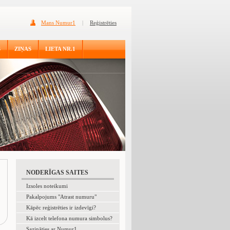
Mans Numur1
|
Reģistrēties
S
ZIŅAS
LIETA NR.1
NODERĪGAS SAITES
Izsoles noteikumi
Pakalpojums "Atrast numuru"
Kāpēc reģistrēties ir izdevīgi?
Kā izcelt telefona numura simbolus?
Sazināties ar Numur1