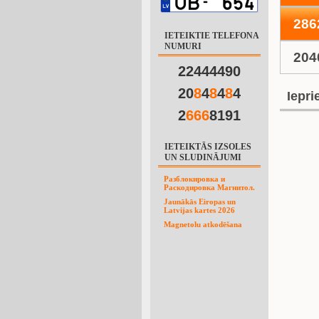
286
IETEIKTIE TELEFONA
NUMURI
204
22444490
20
8
4
8
4
8
4
Iepri
2
6
6
6
8191
IETEIKTĀS IZSOLES
UN SLUDINĀJUMI
Разблокировка и
Раскодировка Магнитол.
Jaunākās Eiropas un
Latvijas kartes 2026
Magnetolu atkodēšana