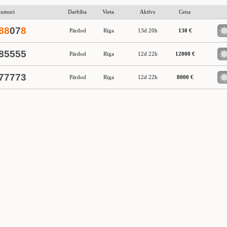
numuri
Darbība
Vieta
Aktīvs
Cena
8
8
07
8
Pārdod
Rīga
13d 20h
130 €
85555
Pārdod
Rīga
12d 22h
12000 €
77773
Pārdod
Rīga
12d 22h
8000 €