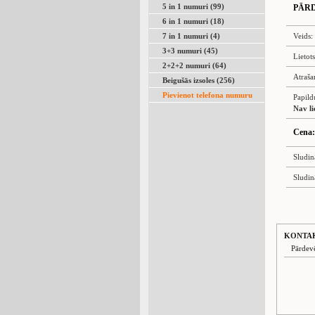
5 in 1 numuri (99)
PĀR
6 in 1 numuri (18)
7 in 1 numuri (4)
Veids:
3+3 numuri (45)
Lietot
2+2+2 numuri (64)
Atraša
Beigušās izsoles (256)
Pievienot telefona numuru
Papild
Nav li
Cena:
Sludin
Sludin
KONTA
Pārdev