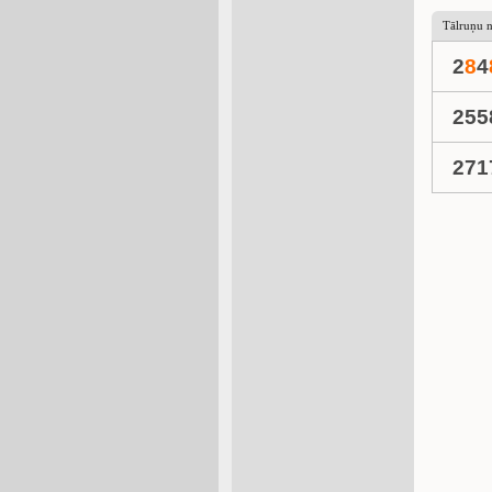
Tālruņu 
2
8
4
255
271