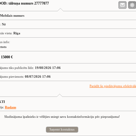
DOD
: tālruņa numurs 27777077
Mobilais numurs
s:
Nē
nās vieta:
Rīga
us info:
etots
 15000 €
ājums tiks publicēts līdz:
19/08/2026 17:06
ājums pievienots:
08/07/2026 17:06
Parādīt šo piedāvājumu efektīvā
KTI
ējs:
Ruslans
Sludinājuma īpašnieks ir vēlējies sniegt savu kontaktinformāciju pēc pieprasījuma!
Saņemt kontaktus