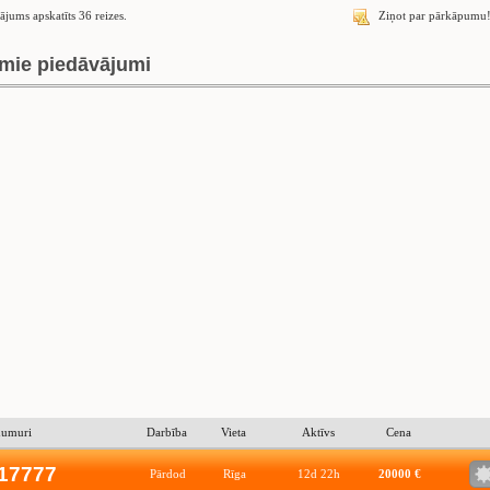
ājums apskatīts 36 reizes.
Ziņot par pārkāpumu
mie piedāvājumi
numuri
Darbība
Vieta
Aktīvs
Cena
17777
Pārdod
Rīga
12d 22h
20000 €