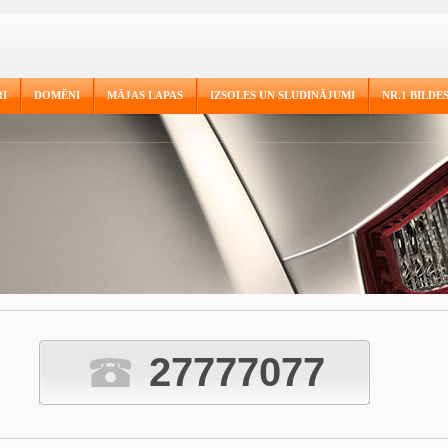
I
DOMĒNI
MĀJAS LAPAS
IZSOLES UN SLUDINĀJUMI
NR.1 BILDE
27777077