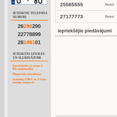
25585555
Pārdod
IETEIKTIE TELEFONA
27177773
Pārdod
NUMURI
26
2
9
0
290
Iepriekšējie piedāvājumi
22778899
28
1
9
9
1
01
IETEIKTĀS IZSOLES
UN SLUDINĀJUMI
Iepazīstieties ar jauno 2
Din multimediju.
Magnetolu atkodēšana
Samsung USB-C to 3.5mm
austiņu adapteris