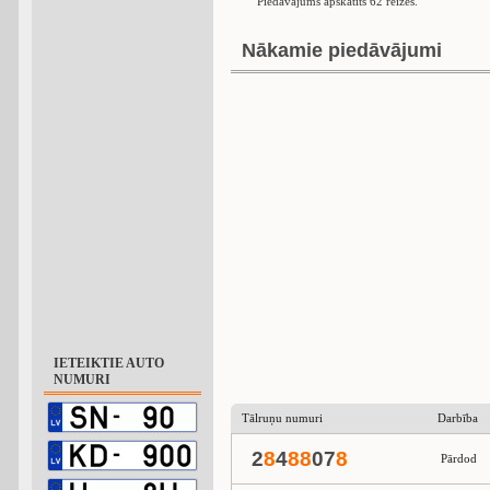
Piedāvājums apskatīts 62 reizes.
Nākamie piedāvājumi
IETEIKTIE AUTO
NUMURI
Tālruņu numuri
Darbība
2
8
4
8
8
07
8
Pārdod