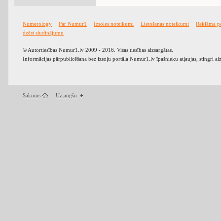
Numerology
Par Numur1
Izsoles noteikumi
Lietošanas noteikumi
Reklāma p
dzēst sludinājumu
© Autortiesības Numur1.lv 2009 - 2016. Visas tiesības aizsargātas.
Informācijas pārpublicēšana bez izsoļu portāla Numur1.lv īpašnieku atļaujas, stingri ai
Sākums
Uz augšu