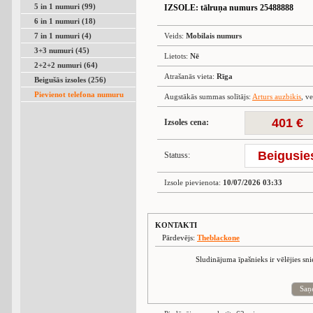
5 in 1 numuri (99)
IZSOLE
: tālruņa numurs 25488888
6 in 1 numuri (18)
7 in 1 numuri (4)
Veids:
Mobilais numurs
3+3 numuri (45)
Lietots:
Nē
2+2+2 numuri (64)
Atrašanās vieta:
Rīga
Beigušās izsoles (256)
Pievienot telefona numuru
Augstākās summas solītājs:
Arturs auzbikis
, v
401 €
Izsoles cena:
Beigusie
Statuss:
Izsole pievienota:
10/07/2026 03:33
KONTAKTI
Pārdevējs:
Theblackone
Sludinājuma īpašnieks ir vēlējies sn
Saņ