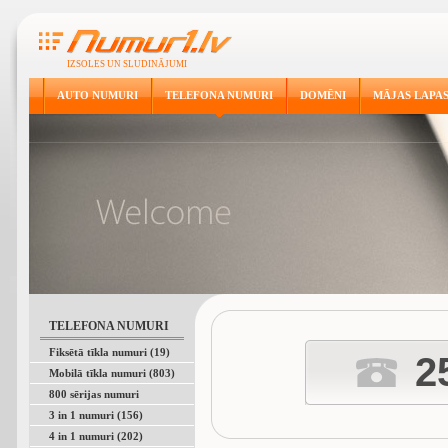
IZSOLES UN SLUDINĀJUMI
AUTO NUMURI
TELEFONA NUMURI
DOMĒNI
MĀJAS LAPA
TELEFONA NUMURI
Fiksētā tīkla numuri (19)
2
Mobilā tīkla numuri (803)
800 sērijas numuri
3 in 1 numuri (156)
4 in 1 numuri (202)