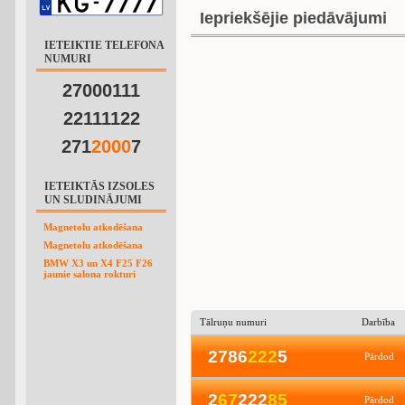
Iepriekšējie piedāvājumi
IETEIKTIE TELEFONA
NUMURI
27000111
22111122
271
2
0
0
0
7
IETEIKTĀS IZSOLES
UN SLUDINĀJUMI
Magnetolu atkodēšana
Magnetolu atkodēšana
BMW X3 un X4 F25 F26
jaunie salona rokturi
Tālruņu numuri
Darbība
2786
2
2
2
5
Pārdod
2
6
7
222
8
5
Pārdod