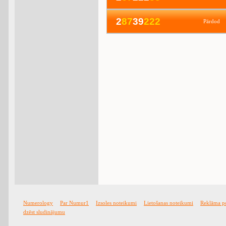
2
8
7
39
2
2
2
Pārdod
Numerology
Par Numur1
Izsoles noteikumi
Lietošanas noteikumi
Reklāma p
dzēst sludinājumu