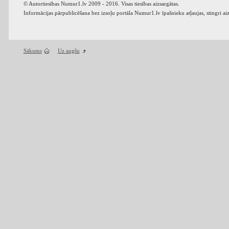
© Autortiesības Numur1.lv 2009 - 2016. Visas tiesības aizsargātas.
Informācijas pārpublicēšana bez izsoļu portāla Numur1.lv īpašnieku atļaujas, stingri ai
Sākums
Uz augšu