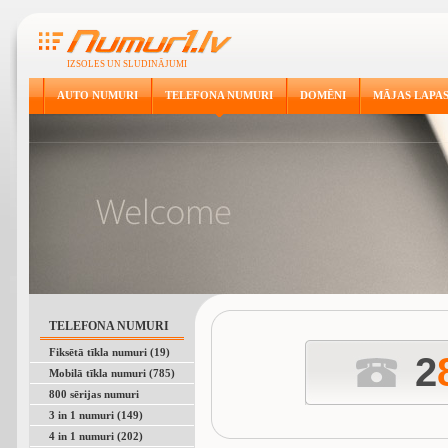
IZSOLES UN SLUDINĀJUMI
AUTO NUMURI
TELEFONA NUMURI
DOMĒNI
MĀJAS LAPA
TELEFONA NUMURI
Fiksētā tīkla numuri (19)
2
Mobilā tīkla numuri (785)
800 sērijas numuri
3 in 1 numuri (149)
4 in 1 numuri (202)