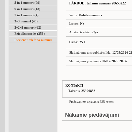
5 in 1 numuri (99)
PĀRDOD
: tālruņa numurs 28653222
6 in 1 numuri (18)
7 in 1 numuri (4)
Veids:
Mobilais numurs
3+3 numuri (45)
Lietots:
Nē
2+2+2 numuri (62)
Atrašanās vieta:
Rīga
Beigušās izsoles (256)
Pievienot telefona numuru
Cena: 75 €
Sludinājums tiks publicēts līdz:
12/09/2026 2
Sludinājums pievienots:
06/12/2025 20:37
KONTAKTI
Tālrunis:
25996853
Piedāvājums apskatīts 235 reizes.
Nākamie piedāvājumi