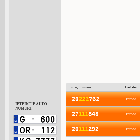
Tālruņu numuri
Darbība
20
2
2
2
762
Pārdod
IETEIKTIE AUTO
NUMURI
27
1
1
1
848
Pārdod
26
1
1
1
292
Pārdod