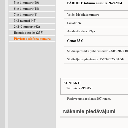
5 in 1 numuri (99)
PĀRDOD
: tālruņa numurs 26292904
6 in 1 numuri (18)
7 in 1 numuri (4)
Veids:
Mobilais numurs
3+3 numuri (45)
Lietots:
Nē
2+2+2 numuri (62)
Atrašanās vieta:
Rīga
Beigušās izsoles (257)
Pievienot telefona numuru
Cena: 85 €
Sludinājums tiks publicēts līdz:
28/09/2026 0
Sludinājums pievienots:
15/09/2025 00:56
KONTAKTI
Tālrunis:
25996853
Piedāvājums apskatīts 297 reizes.
Nākamie piedāvājumi