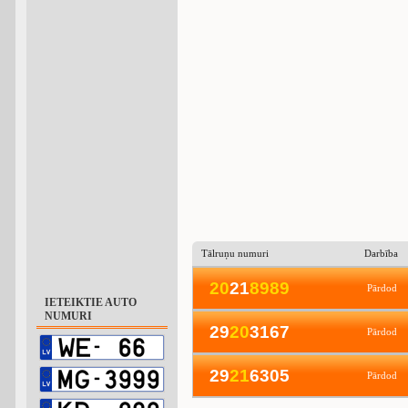
Tālruņu numuri
Darbība
2
0
21
8
9
8
9
Pārdod
IETEIKTIE AUTO
NUMURI
29
2
0
3167
Pārdod
29
2
1
6305
Pārdod