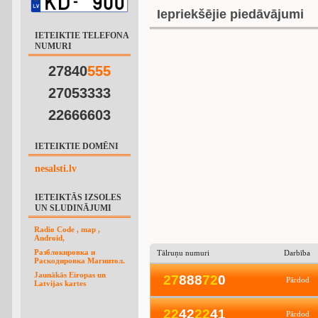
Iepriekšējie piedāvājumi
IETEIKTIE TELEFONA
NUMURI
27840
5
5
5
27053333
22666603
IETEIKTIE DOMĒNI
nesalsti.lv
IETEIKTĀS IZSOLES
UN SLUDINĀJUMI
Radio Code , map ,
Android,
Разблокировка и
Tālruņu numuri
Darbība
Раскодировка Магнитол.
Jaunākās Eiropas un
2
7
888
7
2
0
Pārdod
Latvijas kartes
2
2
42
2
2
41
Pārdod