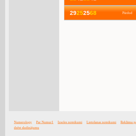
29
2
5
25
6
8
Pārdod
Numerology
Par Numur1
Izsoles noteikumi
Lietošanas noteikumi
Reklāma p
dzēst sludinājumu