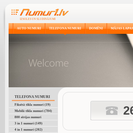
IZSOLES UN SLUDINĀJUMI
AUTO NUMURI
TELEFONA NUMURI
DOMĒNI
MĀJAS LAPA
TELEFONA NUMURI
Fiksētā tīkla numuri (19)
2
Mobilā tīkla numuri (784)
800 sērijas numuri
3 in 1 numuri (149)
4 in 1 numuri (202)