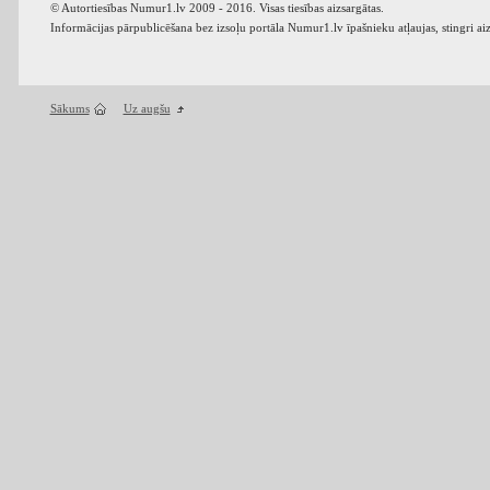
© Autortiesības Numur1.lv 2009 - 2016. Visas tiesības aizsargātas.
Informācijas pārpublicēšana bez izsoļu portāla Numur1.lv īpašnieku atļaujas, stingri ai
Sākums
Uz augšu