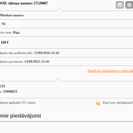
DOD
: tālruņa numurs 27120007
Mobilais numurs
s:
Nē
nās vieta:
Rīga
 110 €
ājums tiks publicēts līdz:
13/09/2026 22:42
ājums pievienots:
14/09/2025 21:42
Parādīt šo piedāvājumu efektīvā
KTI
is:
25996853
ājums apskatīts 311 reizes.
Ziņot par pārkāpumu
mie piedāvājumi