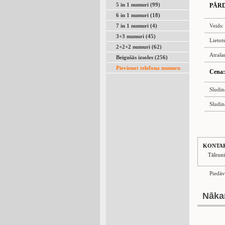
5 in 1 numuri (99)
PĀR
6 in 1 numuri (18)
7 in 1 numuri (4)
Veids:
3+3 numuri (45)
Lietot
2+2+2 numuri (62)
Atraša
Beigušās izsoles (256)
Pievienot telefona numuru
Cena:
Sludin
Sludin
KONTA
Tālrun
Piedāv
Nāka