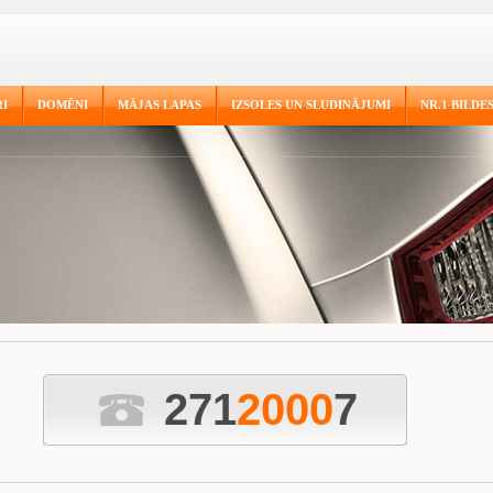
I
DOMĒNI
MĀJAS LAPAS
IZSOLES UN SLUDINĀJUMI
NR.1 BILDE
271
2
0
0
0
7