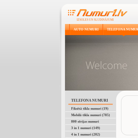
IZSOLES UN SLUDINĀJUMI
AUTO NUMURI
TELEFONA NUMUR
TELEFONA NUMURI
Fiksētā tīkla numuri (19)
Mobilā tīkla numuri (785)
800 sērijas numuri
3 in 1 numuri (149)
4 in 1 numuri (202)