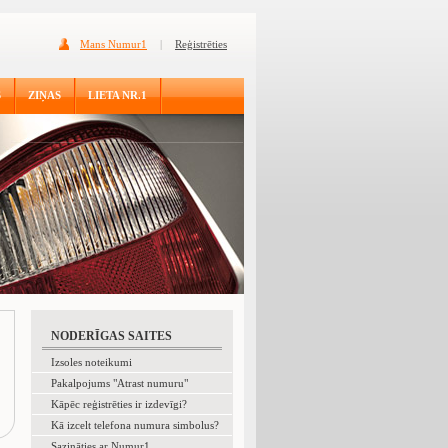
Mans Numur1
|
Reģistrēties
S
ZIŅAS
LIETA NR.1
NODERĪGAS SAITES
Izsoles noteikumi
Pakalpojums "Atrast numuru"
Kāpēc reģistrēties ir izdevīgi?
Kā izcelt telefona numura simbolus?
Sazināties ar Numur1