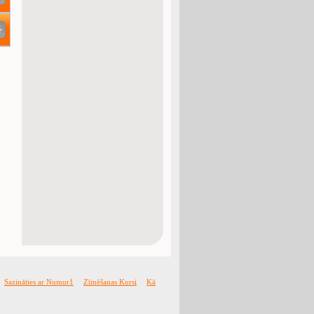
Sazināties ar Numur1
Zīmēšanas Kursi
Kā