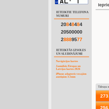
Iepri
IETEIKTIE TELEFONA
NUMURI
20
8
4
8
4
8
4
20500000
2
8
8
8
95
7
7
IETEIKTĀS IZSOLES
UN SLUDINĀJUMI
Navigācijas kartes
Jaunākās Eiropas un
Latvijas kartes 2026
iPhone adapteris vecajām
austiņām 3.5mm
Tālruņu 
273
256