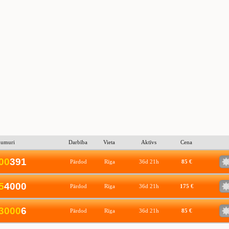
numuri
Darbība
Vieta
Aktīvs
Cena
0
0
391
Pārdod
Rīga
36d 21h
85 €
5
4000
Pārdod
Rīga
36d 21h
175 €
3
0
0
0
6
Pārdod
Rīga
36d 21h
85 €