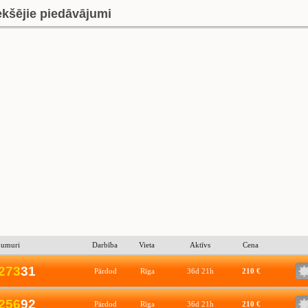
ekšējie piedāvājumi
numuri
Darbība
Vieta
Aktīvs
Cena
2
7
3
31
Pārdod
Rīga
36d 21h
210 €
2
5
6
92
Pārdod
Rīga
36d 21h
210 €