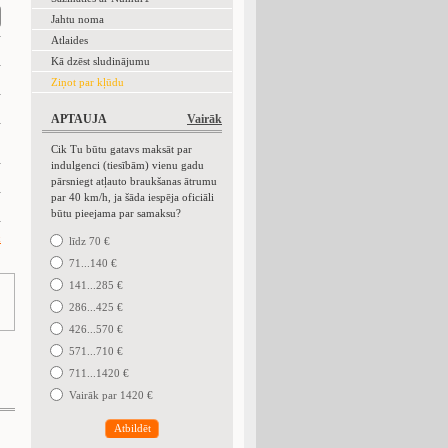
Jahtu noma
Atlaides
Kā dzēst sludinājumu
Ziņot par kļūdu
APTAUJA
Vairāk
Cik Tu būtu gatavs maksāt par
indulgenci (tiesībām) vienu gadu
pārsniegt atļauto braukšanas ātrumu
par 40 km/h, ja šāda iespēja oficiāli
būtu pieejama par samaksu?
k
līdz 70 €
71...140 €
141...285 €
286...425 €
426...570 €
!
571...710 €
711...1420 €
Vairāk par 1420 €
Atbildēt