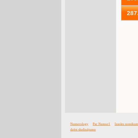
287
Numerology
Par Numur1
Izsoles noteiku
dzēst sludinājumu