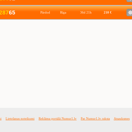
2
8
7
65
Pārdod
Rīga
36d 21h
210 €
mi
Lietošanas noteikumi
Reklāma portālā Numur1.lv
Par Numur1.lv raksta
Atsauksmes