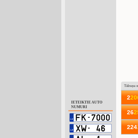
Tālruņu 
2
2
0
IETEIKTIE AUTO
NUMURI
26
2
224