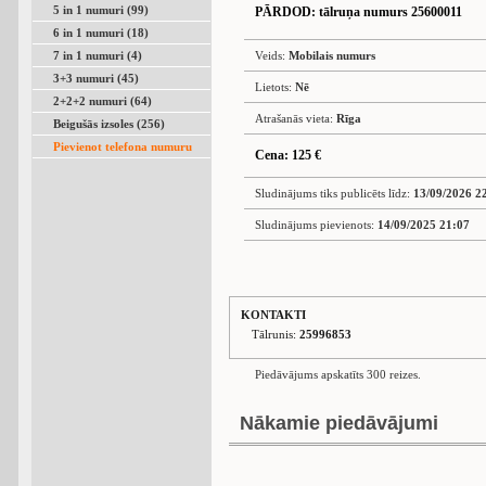
5 in 1 numuri (99)
PĀRDOD
: tālruņa numurs 25600011
6 in 1 numuri (18)
7 in 1 numuri (4)
Veids:
Mobilais numurs
3+3 numuri (45)
Lietots:
Nē
2+2+2 numuri (64)
Atrašanās vieta:
Rīga
Beigušās izsoles (256)
Pievienot telefona numuru
Cena: 125 €
Sludinājums tiks publicēts līdz:
13/09/2026 2
Sludinājums pievienots:
14/09/2025 21:07
KONTAKTI
Tālrunis:
25996853
Piedāvājums apskatīts 300 reizes.
Nākamie piedāvājumi