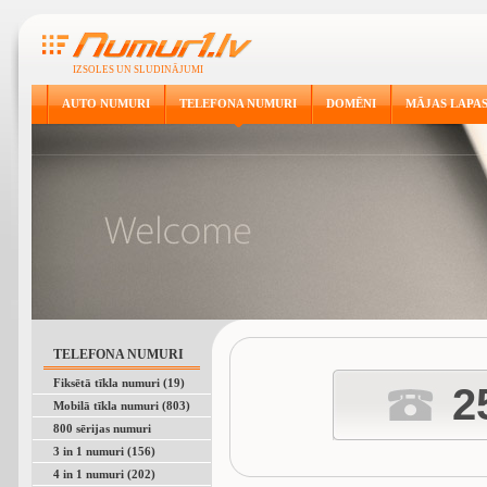
IZSOLES UN SLUDINĀJUMI
AUTO NUMURI
TELEFONA NUMURI
DOMĒNI
MĀJAS LAPA
TELEFONA NUMURI
Fiksētā tīkla numuri (19)
2
Mobilā tīkla numuri (803)
800 sērijas numuri
3 in 1 numuri (156)
4 in 1 numuri (202)