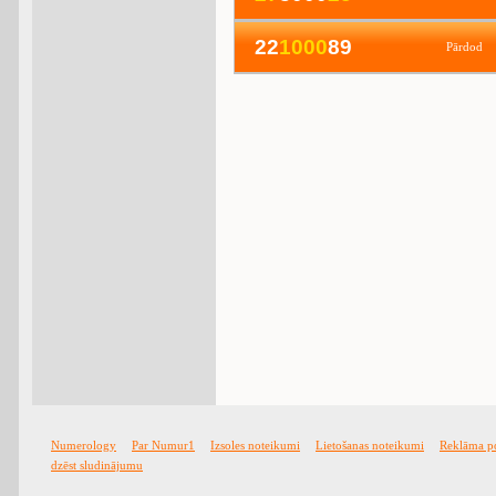
22
1
0
0
0
89
Pārdod
Numerology
Par Numur1
Izsoles noteikumi
Lietošanas noteikumi
Reklāma p
dzēst sludinājumu