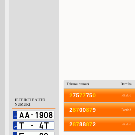
Tālruņu numuri
Darbība
2
75
7
7
75
0
Pārdod
IETEIKTIE AUTO
NUMURI
2
8
7
00
8
7
9
Pārdod
2
8
7
88
8
7
2
Pārdod