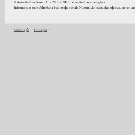
© Autortiesības Numur1.lv 2009 - 2016. Visas tiesības aizsargātas.
Informācijas pārpublicēšana bez izsoļu portāla Numur1.lv īpašnieku atļaujas, stingri ai
Sākums
Uz augšu