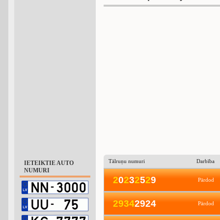
Tālruņu numuri
Darbība
IETEIKTIE AUTO
NUMURI
2
0
2
3
2
5
2
9
Pārdod
2
9
3
4
2924
Pārdod