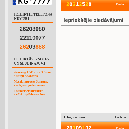
2
0
2
1
2
5
2
8
Pārdod
IETEIKTIE TELEFONA
NUMURI
Iepriekšējie piedāvājumi
26208080
22110077
2
6
2
09
8
8
8
IETEIKTĀS IZSOLES
UN SLUDINĀJUMI
Samsung USB-C to 3.5mm
austiņu adapteris
Metāla aproces Samsung
viedajiem pulksteņiem
Thunder elektroniskā
aktīvā izplūdes sistēma
Tālruņu numuri
Darbība
20
1
09
1
02
Pārdod