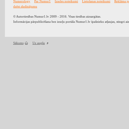
Numerology
Par Numur1
Izsoles noteikumi
Lietošanas noteikumi
Reklāma p
dzēst sludinājumu
© Autortiesības Numur1.lv 2009 - 2016. Visas tiesības aizsargātas.
Informācijas pārpublicēšana bez izsoļu portāla Numur1.lv īpašnieku atļaujas, stingri ai
Sākums
Uz augšu