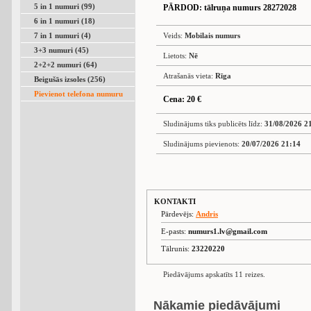
5 in 1 numuri (99)
PĀRDOD
: tālruņa numurs 28272028
6 in 1 numuri (18)
7 in 1 numuri (4)
Veids:
Mobilais numurs
3+3 numuri (45)
Lietots:
Nē
2+2+2 numuri (64)
Atrašanās vieta:
Rīga
Beigušās izsoles (256)
Pievienot telefona numuru
Cena: 20 €
Sludinājums tiks publicēts līdz:
31/08/2026 2
Sludinājums pievienots:
20/07/2026 21:14
KONTAKTI
Pārdevējs:
Andris
E-pasts:
numurs1.lv@gmail.com
Tālrunis:
23220220
Piedāvājums apskatīts 11 reizes.
Nākamie piedāvājumi