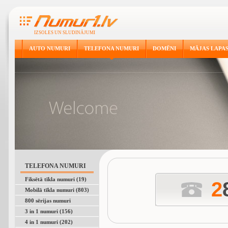
IZSOLES UN SLUDINĀJUMI
AUTO NUMURI
TELEFONA NUMURI
DOMĒNI
MĀJAS LAPA
TELEFONA NUMURI
Fiksētā tīkla numuri (19)
2
Mobilā tīkla numuri (803)
800 sērijas numuri
3 in 1 numuri (156)
4 in 1 numuri (202)