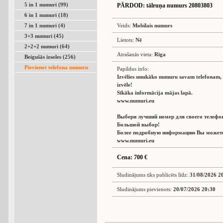
5 in 1 numuri (99)
PĀRDOD
: tālruņa numurs 20803803
6 in 1 numuri (18)
7 in 1 numuri (4)
Veids:
Mobilais numurs
3+3 numuri (45)
Lietots:
Nē
2+2+2 numuri (64)
Atrašanās vieta:
Rīga
Beigušās izsoles (256)
Pievienot telefona numuru
Papildus info:
Izvēlies smukāko numuru savam telefonam, L
izvēle!
Sīkāka informācija mājas lapā.
www.numuri.eu
Выбери лучший номер для своего телефо
Большой выбор!
Более подробную информацию Вы можете 
www.numuri.eu
Cena: 700 €
Sludinājums tiks publicēts līdz:
31/08/2026 2
Sludinājums pievienots:
20/07/2026 20:30