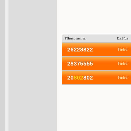
Tālruņu numuri
Darbība
26228822
Pārdod
28375555
Pārdod
20
8
0
2
802
Pārdod