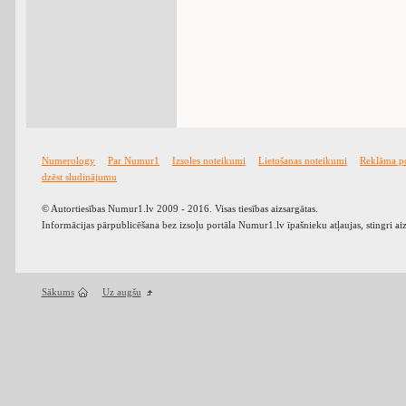
Numerology
Par Numur1
Izsoles noteikumi
Lietošanas noteikumi
Reklāma p
dzēst sludinājumu
© Autortiesības Numur1.lv 2009 - 2016. Visas tiesības aizsargātas.
Informācijas pārpublicēšana bez izsoļu portāla Numur1.lv īpašnieku atļaujas, stingri ai
Sākums
Uz augšu