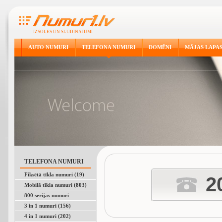
IZSOLES UN SLUDINĀJUMI
AUTO NUMURI
TELEFONA NUMURI
DOMĒNI
MĀJAS LAPA
TELEFONA NUMURI
Fiksētā tīkla numuri (19)
2
Mobilā tīkla numuri (803)
800 sērijas numuri
3 in 1 numuri (156)
4 in 1 numuri (202)