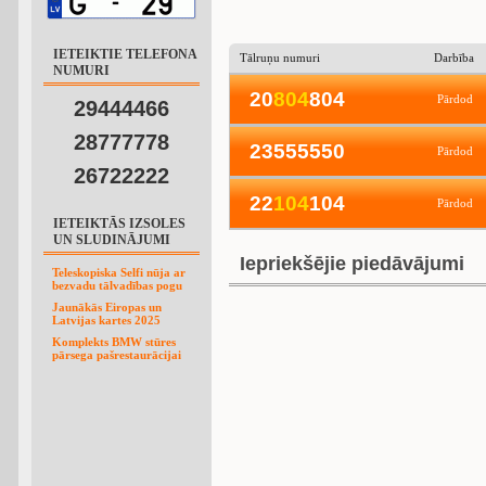
IETEIKTIE TELEFONA
Tālruņu numuri
Darbība
NUMURI
20
8
0
4
804
Pārdod
29444466
28777778
23555550
Pārdod
26722222
22
1
0
4
104
Pārdod
IETEIKTĀS IZSOLES
UN SLUDINĀJUMI
Iepriekšējie piedāvājumi
Teleskopiska Selfi nūja ar
bezvadu tālvadības pogu
Jaunākās Eiropas un
Latvijas kartes 2025
Komplekts BMW stūres
pārsega pašrestaurācijai