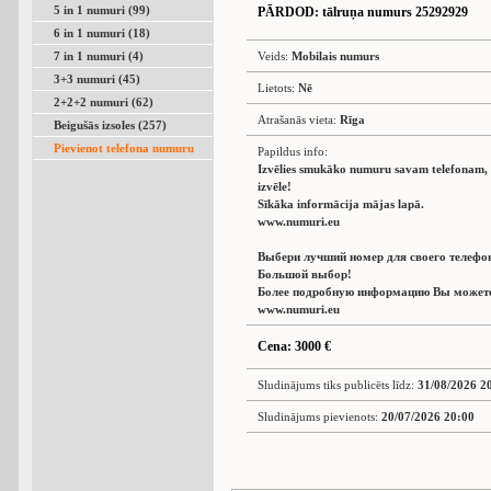
5 in 1 numuri (99)
PĀRDOD
: tālruņa numurs 25292929
6 in 1 numuri (18)
7 in 1 numuri (4)
Veids:
Mobilais numurs
3+3 numuri (45)
Lietots:
Nē
2+2+2 numuri (62)
Atrašanās vieta:
Rīga
Beigušās izsoles (257)
Pievienot telefona numuru
Papildus info:
Izvēlies smukāko numuru savam telefonam, L
izvēle!
Sīkāka informācija mājas lapā.
www.numuri.eu
Выбери лучший номер для своего телефо
Большой выбор!
Более подробную информацию Вы можете 
www.numuri.eu
Cena: 3000 €
Sludinājums tiks publicēts līdz:
31/08/2026 2
Sludinājums pievienots:
20/07/2026 20:00