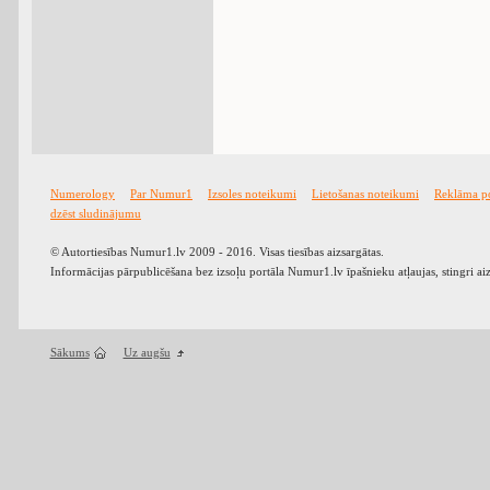
Numerology
Par Numur1
Izsoles noteikumi
Lietošanas noteikumi
Reklāma p
dzēst sludinājumu
© Autortiesības Numur1.lv 2009 - 2016. Visas tiesības aizsargātas.
Informācijas pārpublicēšana bez izsoļu portāla Numur1.lv īpašnieku atļaujas, stingri ai
Sākums
Uz augšu