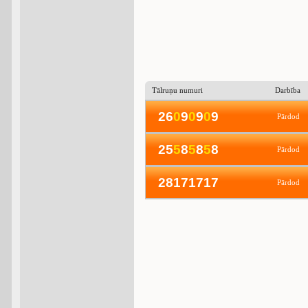
Tālruņu numuri
Darbība
26
0
9
0
9
0
9
Pārdod
25
5
8
5
8
5
8
Pārdod
28171717
Pārdod