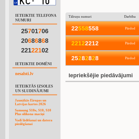
IETEIKTIE TELEFONA
Tālruņu numuri
Darbība
NUMURI
22
5
5
8
558
Pārdod
25
7
01
7
06
20
6
8
6
8
6
8
2
2
1
2
2212
Pārdod
221
2
2
1
02
25
2
8
2
8
2
8
Pārdod
IETEIKTIE DOMĒNI
nesalsti.lv
Iepriekšējie piedāvājumi
IETEIKTĀS IZSOLES
UN SLUDINĀJUMI
Jaunākās Eiropas un
Latvijas kartes 2026
Samsung S10e, S10, S10
Plus silikona maciņi
Vadi lādēšanai un datora
pieslēgšanai