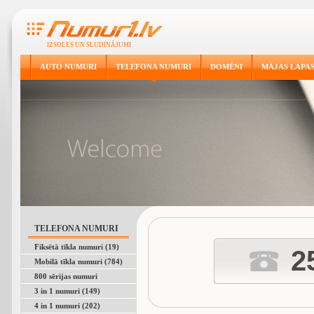
IZSOLES UN SLUDINĀJUMI
AUTO NUMURI
TELEFONA NUMURI
DOMĒNI
MĀJAS LAPA
TELEFONA NUMURI
Fiksētā tīkla numuri (19)
2
Mobilā tīkla numuri (784)
800 sērijas numuri
3 in 1 numuri (149)
4 in 1 numuri (202)