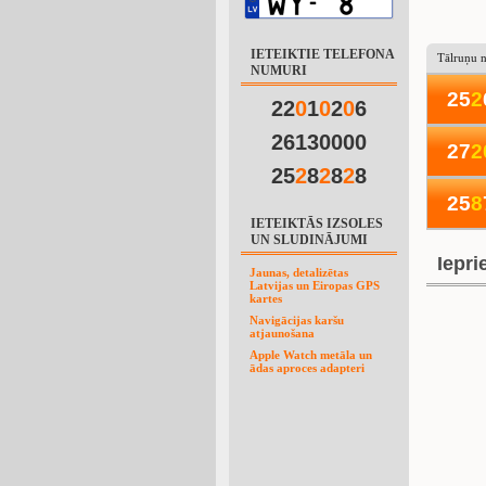
IETEIKTIE TELEFONA
Tālruņu 
NUMURI
25
2
22
0
1
0
2
0
6
26130000
27
2
25
2
8
2
8
2
8
25
8
IETEIKTĀS IZSOLES
UN SLUDINĀJUMI
Iepri
Jaunas, detalizētas
Latvijas un Eiropas GPS
kartes
Navigācijas karšu
atjaunošana
Apple Watch metāla un
ādas aproces adapteri