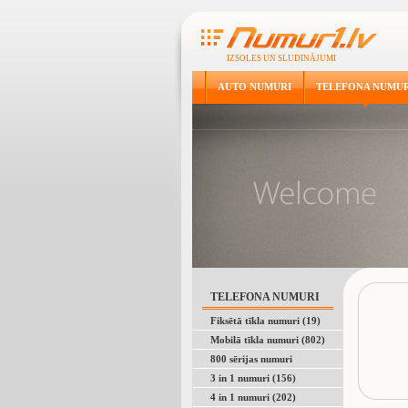
IZSOLES UN SLUDINĀJUMI
AUTO NUMURI
TELEFONA NUMUR
TELEFONA NUMURI
Fiksētā tīkla numuri (19)
Mobilā tīkla numuri (802)
800 sērijas numuri
3 in 1 numuri (156)
4 in 1 numuri (202)