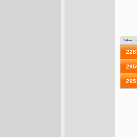
Tālruņu 
228
295
295