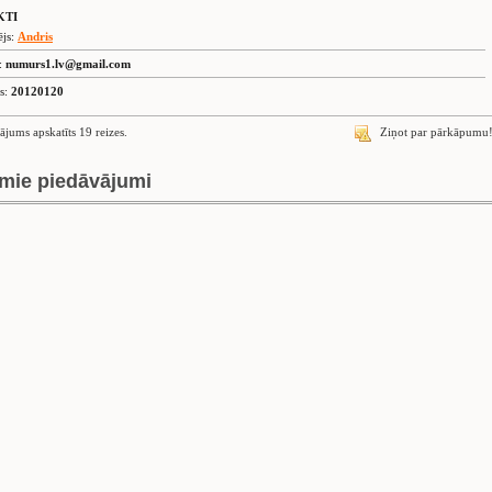
KTI
ējs:
Andris
s:
numurs1.lv@gmail.com
is:
20120120
ājums apskatīts 19 reizes.
Ziņot par pārkāpumu
mie piedāvājumi