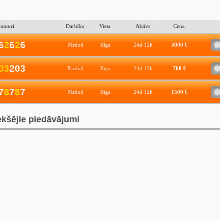
numuri
Darbība
Vieta
Aktīvs
Cena
6
2
6
2
6
Pārdod
Rīga
24d 12h
3000 €
0
3
203
Pārdod
Rīga
24d 12h
700 €
7
8
7
8
7
Pārdod
Rīga
24d 12h
1500 €
ekšējie piedāvājumi