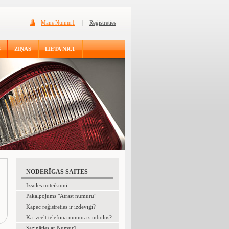
Mans Numur1
|
Reģistrēties
S
ZIŅAS
LIETA NR.1
NODERĪGAS SAITES
Izsoles noteikumi
Pakalpojums "Atrast numuru"
Kāpēc reģistrēties ir izdevīgi?
Kā izcelt telefona numura simbolus?
Sazināties ar Numur1