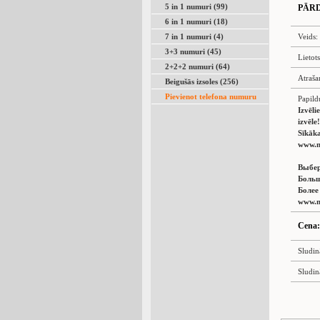
5 in 1 numuri (99)
PĀR
6 in 1 numuri (18)
7 in 1 numuri (4)
Veids:
3+3 numuri (45)
Lietot
2+2+2 numuri (64)
Atraša
Beigušās izsoles (256)
Pievienot telefona numuru
Papild
Izvēli
izvēle!
Sīkāka
www.n
Выбер
Больш
Более
www.n
Cena:
Sludin
Sludin