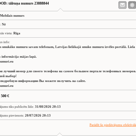
DOD
: tālruņa numurs 23888844
Mobilais numurs
s:
Nē
nās vieta:
Rīga
us info:
es smukāko numuru savam telefonam, Latvijas lielākajā smuko numuru izvēles portālā. Liela
 informācija mājas lapā.
umuri.eu
и лучший номер для своего телефона на самом большом портале телефонных номеров
ой выбор!
 подробную информацию Вы можете получить на сайте.
umuri.eu
 500 €
ājums tiks publicēts līdz:
31/08/2026 20:13
ājums pievienots:
20/07/2026 20:13
Parādīt šo piedāvājumu efektīvā