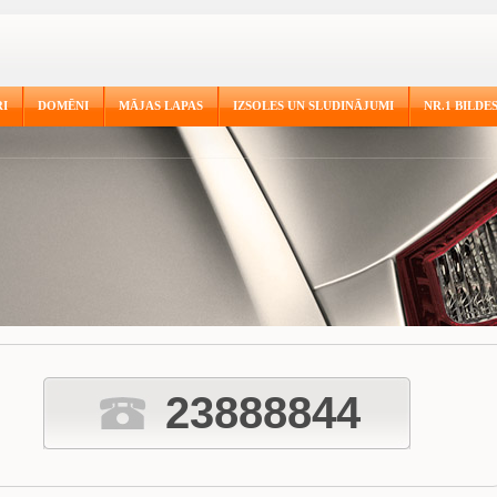
I
DOMĒNI
MĀJAS LAPAS
IZSOLES UN SLUDINĀJUMI
NR.1 BILDE
23888844