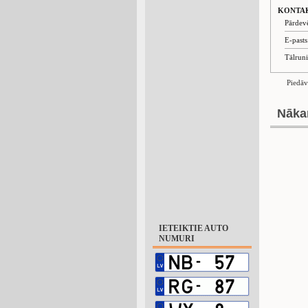
KONTA
Pārdev
E-past
Tālrun
Piedāv
Nāka
IETEIKTIE AUTO
NUMURI