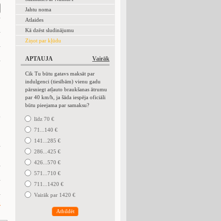
Jahtu noma
Atlaides
Kā dzēst sludinājumu
Ziņot par kļūdu
APTAUJA
Vairāk
Cik Tu būtu gatavs maksāt par
indulgenci (tiesībām) vienu gadu
pārsniegt atļauto braukšanas ātrumu
par 40 km/h, ja šāda iespēja oficiāli
būtu pieejama par samaksu?
.
līdz 70 €
71...140 €
141...285 €
286...425 €
426...570 €
571...710 €
711...1420 €
Vairāk par 1420 €
k
Atbildēt