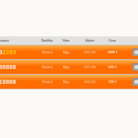
numuri
Darbība
Vieta
Aktīvs
Cena
3
2
2
8
3
Pārdod
Rīga
24d 12h
1000 €
98888
Pārdod
Rīga
24d 12h
600 €
18888
Pārdod
Rīga
24d 12h
500 €