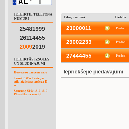
IETEIKTIE TELEFONA
Tālruņu numuri
Darbība
NUMURI
23000011
25481999
Pārdod
26114455
29002233
Pārdod
2
0
0
9
2019
27444455
Pārdod
IETEIKTĀS IZSOLES
UN SLUDINĀJUMI
Iepriekšējie piedāvājumi
Поможем завести авто
Jaunā BMW F-sērijas
stila aizdedzes atslēga E-
ser.
Samsung S10e, S10, S10
Plus silikona maciņi