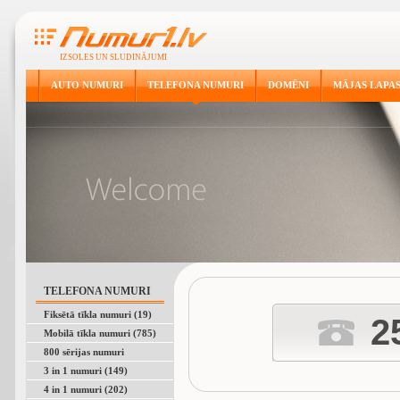
IZSOLES UN SLUDINĀJUMI
AUTO NUMURI
TELEFONA NUMURI
DOMĒNI
MĀJAS LAPA
TELEFONA NUMURI
Fiksētā tīkla numuri (19)
2
Mobilā tīkla numuri (785)
800 sērijas numuri
3 in 1 numuri (149)
4 in 1 numuri (202)