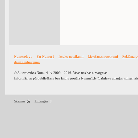
Numerology
Par Numur1
Izsoles noteikumi
Lietošanas noteikumi
Reklāma p
dzēst sludinājumu
© Autortiesības Numur1.lv 2009 - 2016. Visas tiesības aizsargātas.
Informācijas pārpublicēšana bez izsoļu portāla Numur1.lv īpašnieku atļaujas, stingri ai
Sākums
Uz augšu