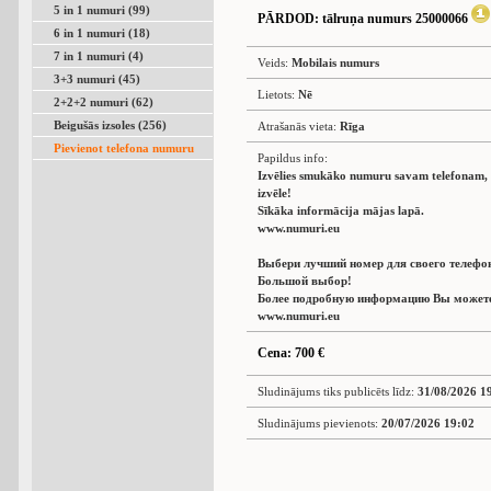
5 in 1 numuri (99)
PĀRDOD
: tālruņa numurs 25000066
6 in 1 numuri (18)
7 in 1 numuri (4)
Veids:
Mobilais numurs
3+3 numuri (45)
Lietots:
Nē
2+2+2 numuri (62)
Beigušās izsoles (256)
Atrašanās vieta:
Rīga
Pievienot telefona numuru
Papildus info:
Izvēlies smukāko numuru savam telefonam, L
izvēle!
Sīkāka informācija mājas lapā.
www.numuri.eu
Выбери лучший номер для своего телефо
Большой выбор!
Более подробную информацию Вы можете 
www.numuri.eu
Cena: 700 €
Sludinājums tiks publicēts līdz:
31/08/2026 1
Sludinājums pievienots:
20/07/2026 19:02