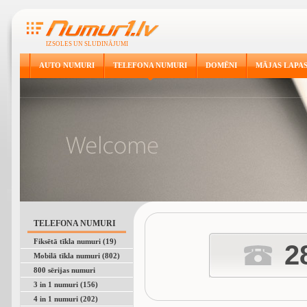
IZSOLES UN SLUDINĀJUMI
AUTO NUMURI
TELEFONA NUMURI
DOMĒNI
MĀJAS LAPA
TELEFONA NUMURI
Fiksētā tīkla numuri (19)
2
Mobilā tīkla numuri (802)
800 sērijas numuri
3 in 1 numuri (156)
4 in 1 numuri (202)