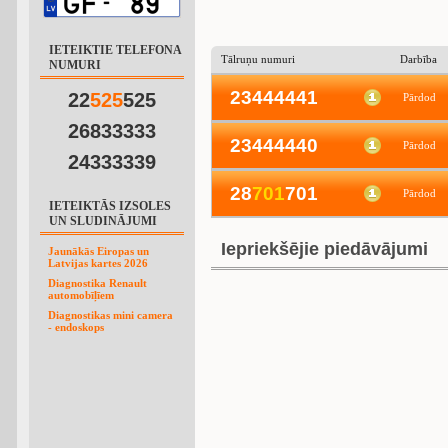
IETEIKTIE TELEFONA
Tālruņu numuri
Darbība
NUMURI
23444441
22
5
2
5
525
Pārdod
26833333
23444440
Pārdod
24333339
28
7
0
1
701
Pārdod
IETEIKTĀS IZSOLES
UN SLUDINĀJUMI
Iepriekšējie piedāvājumi
Jaunākās Eiropas un
Latvijas kartes 2026
Diagnostika Renault
automobīļīem
Diagnostikas mini camera
- endoskops