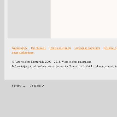
Numerology
Par Numur1
Izsoles noteikumi
Lietošanas noteikumi
Reklāma p
dzēst sludinājumu
© Autortiesības Numur1.lv 2009 - 2016. Visas tiesības aizsargātas.
Informācijas pārpublicēšana bez izsoļu portāla Numur1.lv īpašnieku atļaujas, stingri ai
Sākums
Uz augšu