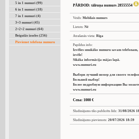
5 in 1 numuri (99)
PĀRDOD
: tālruņa numurs 28555554
6 in 1 numuri (18)
7 in 1 numuri (4)
Veids:
Mobilais numurs
3+3 numuri (45)
Lietots:
Nē
2+2+2 numuri (64)
Beigušās izsoles (256)
Atrašanās vieta:
Rīga
Pievienot telefona numuru
Papildus info:
Izvēlies smukāko numuru savam telefonam, L
izvēle!
Sīkāka informācija mājas lapā.
www.numuri.eu
Выбери лучший номер для своего телефо
Большой выбор!
Более подробную информацию Вы можете 
www.numuri.eu
Cena: 1000 €
Sludinājums tiks publicēts līdz:
31/08/2026 1
Sludinājums pievienots:
20/07/2026 18:59