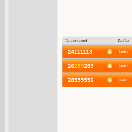
Tālruņu numuri
Darbība
24111113
Pārdod
26
2
8
9
289
Pārdod
28555556
Pārdod