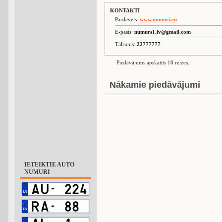
KONTAKTI
Pārdevējs:
www.numuri.eu
E-pasts:
numurs1.lv@gmail.com
Tālrunis:
22777777
Piedāvājums apskatīts 18 reizes.
Nākamie piedāvājumi
IETEIKTIE AUTO
NUMURI