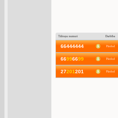
Tālruņu numuri
Darbība
66444444
Pārdod
66
9
9
66
9
9
Pārdod
27
2
0
1
201
Pārdod