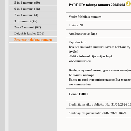
5 in 1 numuri (99)
PĀRDOD
: tālruņa numurs 27040404
6 in 1 numuri (18)
7 in 1 numuri (4)
Veids:
Mobilais numurs
3+3 numuri (45)
Lietots:
Nē
2+2+2 numuri (62)
Beigušās izsoles (256)
Atrašanās vieta:
Rīga
Pievienot telefona numuru
Papildus info:
Izvēlies smukāko numuru savam telefonam, L
izvēle!
Sīkāka informācija mājas lapā.
www.numuri.eu
Выбери лучший номер для своего телефо
Большой выбор!
Более подробную информацию Вы можете 
www.numuri.eu
Cena: 1500 €
Sludinājums tiks publicēts līdz:
31/08/2026 1
Sludinājums pievienots:
20/07/2026 18:26