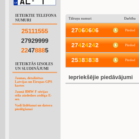
IETEIKTIE TELEFONA
Tālruņu numuri
Darbība
NUMURI
27
0
6
0
6
0
6
2
5
1
1
1
5
5
5
Pārdod
27929999
27
4
2
4
2
4
2
Pārdod
2
2
47
8
8
8
5
25
3
8
3
8
3
8
Pārdod
IETEIKTĀS IZSOLES
UN SLUDINĀJUMI
Iepriekšējie piedāvājumi
Jaunas, detalizētas
Latvijas un Eiropas GPS
kartes
Jaunā BMW F-sērijas
stila aizdedzes atslēga E-
ser.
Vadi lādēšanai un datora
pieslēgšanai