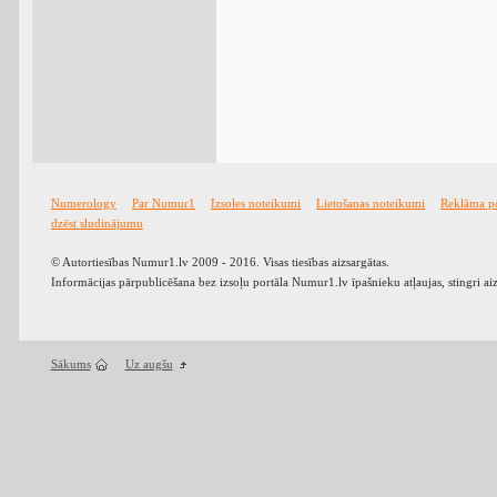
Numerology
Par Numur1
Izsoles noteikumi
Lietošanas noteikumi
Reklāma p
dzēst sludinājumu
© Autortiesības Numur1.lv 2009 - 2016. Visas tiesības aizsargātas.
Informācijas pārpublicēšana bez izsoļu portāla Numur1.lv īpašnieku atļaujas, stingri ai
Sākums
Uz augšu