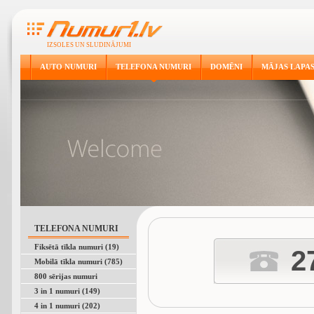
IZSOLES UN SLUDINĀJUMI
AUTO NUMURI
TELEFONA NUMURI
DOMĒNI
MĀJAS LAPA
TELEFONA NUMURI
Fiksētā tīkla numuri (19)
2
Mobilā tīkla numuri (785)
800 sērijas numuri
3 in 1 numuri (149)
4 in 1 numuri (202)