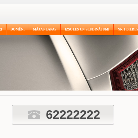
I
DOMĒNI
MĀJAS LAPAS
IZSOLES UN SLUDINĀJUMI
NR.1 BILDE
62222222