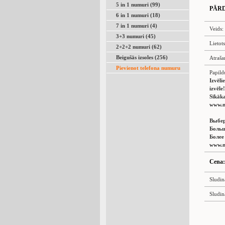
5 in 1 numuri (99)
PĀR
6 in 1 numuri (18)
7 in 1 numuri (4)
Veids:
3+3 numuri (45)
Lietot
2+2+2 numuri (62)
Beigušās izsoles (256)
Atraša
Pievienot telefona numuru
Papild
Izvēli
izvēle!
Sīkāka
www.n
Выбер
Больш
Более
www.n
Cena:
Sludin
Sludin