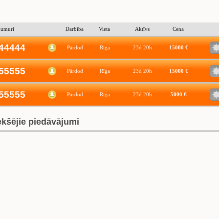
numuri
Darbība
Vieta
Aktīvs
Cena
44444
Pārdod
Rīga
23d 20h
15000 €
55555
Pārdod
Rīga
23d 20h
15000 €
55555
Pārdod
Rīga
23d 20h
5000 €
ekšējie piedāvājumi