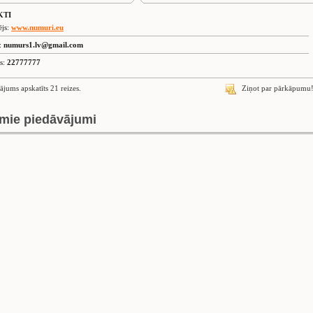
KTI
ējs:
www.numuri.eu
s:
numurs1.lv@gmail.com
is:
22777777
ājums apskatīts 21 reizes.
Ziņot par pārkāpumu
mie piedāvājumi