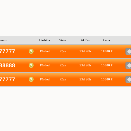
numuri
Darbība
Vieta
Aktīvs
Cena
77777
Pārdod
Rīga
23d 20h
10000 €
88888
Pārdod
Rīga
23d 20h
15000 €
77777
Pārdod
Rīga
23d 20h
15000 €