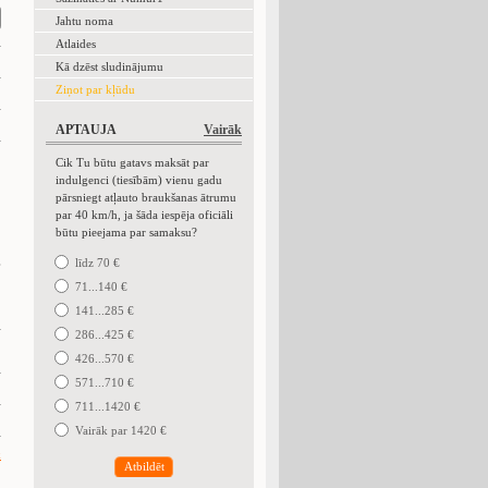
Jahtu noma
Atlaides
Kā dzēst sludinājumu
Ziņot par kļūdu
APTAUJA
Vairāk
Cik Tu būtu gatavs maksāt par
indulgenci (tiesībām) vienu gadu
pārsniegt atļauto braukšanas ātrumu
par 40 km/h, ja šāda iespēja oficiāli
būtu pieejama par samaksu?
.
līdz 70 €
71...140 €
141...285 €
286...425 €
426...570 €
571...710 €
711...1420 €
Vairāk par 1420 €
k
Atbildēt