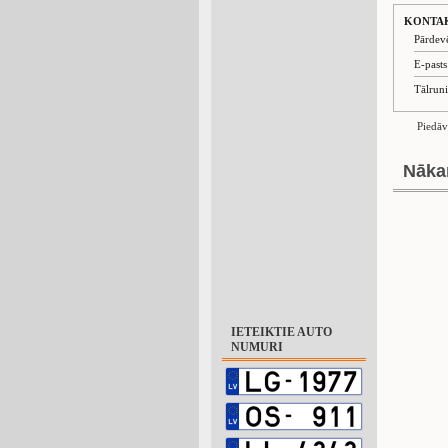
KONTA
Pārdev
E-past
Tālrun
Piedāv
Nāka
IETEIKTIE AUTO
NUMURI