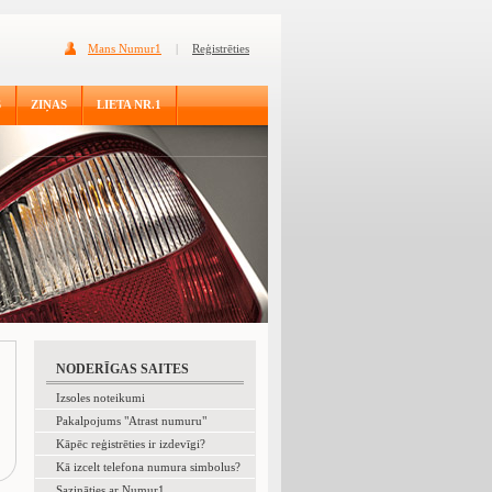
Mans Numur1
|
Reģistrēties
S
ZIŅAS
LIETA NR.1
NODERĪGAS SAITES
Izsoles noteikumi
Pakalpojums "Atrast numuru"
Kāpēc reģistrēties ir izdevīgi?
Kā izcelt telefona numura simbolus?
Sazināties ar Numur1