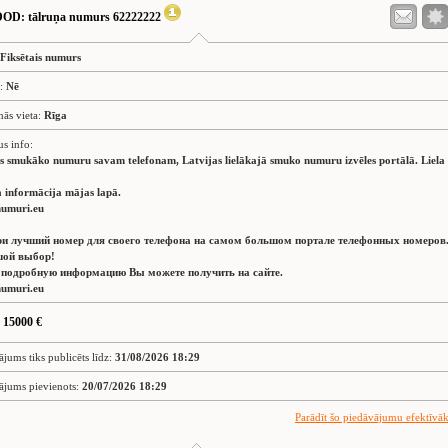
DOD
: tālruņa numurs 62222222
Fiksētais numurs
s:
Nē
nās vieta:
Rīga
us info:
es smukāko numuru savam telefonam, Latvijas lielākajā smuko numuru izvēles portālā. Liela
 informācija mājas lapā.
umuri.eu
и лучший номер для своего телефона на самом большом портале телефонных номеров
ой выбор!
 подробную информацию Вы можете получить на сайте.
umuri.eu
 15000 €
ājums tiks publicēts līdz:
31/08/2026 18:29
ājums pievienots:
20/07/2026 18:29
Parādīt šo piedāvājumu efektīvā