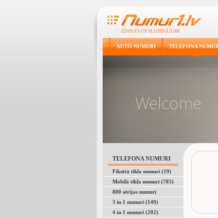
IZSOLES UN SLUDINĀJUMI
AUTO NUMURI
TELEFONA NUMUR
TELEFONA NUMURI
Fiksētā tīkla numuri (19)
Mobilā tīkla numuri (785)
800 sērijas numuri
3 in 1 numuri (149)
4 in 1 numuri (202)