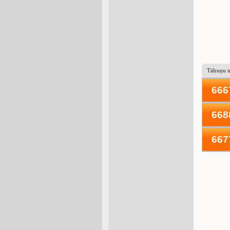
Tālruņu 
666
668
667