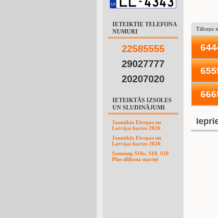
IETEIKTIE TELEFONA
Tālruņu 
NUMURI
644
2
2
5
8
5
5
5
5
29027777
655
20207020
666
IETEIKTĀS IZSOLES
UN SLUDINĀJUMI
Iepri
Jaunākās Eiropas un
Latvijas kartes 2026
Jaunākās Eiropas un
Latvijas kartes 2026
Samsung S10e, S10, S10
Plus silikona maciņi