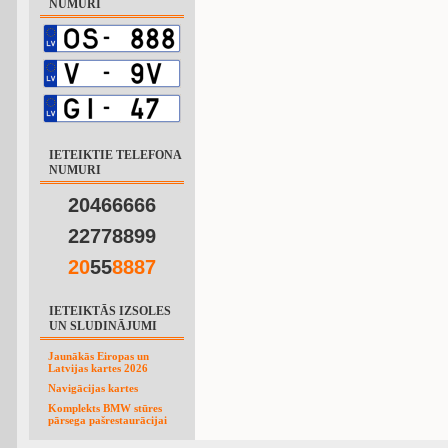
NUMURI
IETEIKTIE TELEFONA
NUMURI
20466666
22778899
2
0
55
8
8
8
7
IETEIKTĀS IZSOLES
UN SLUDINĀJUMI
Jaunākās Eiropas un
Latvijas kartes 2026
Navigācijas kartes
Komplekts BMW stūres
pārsega pašrestaurācijai