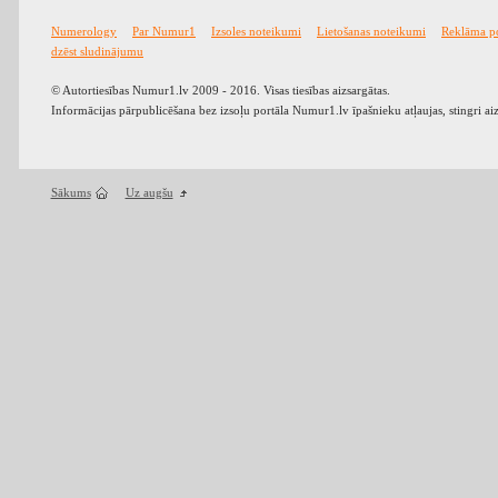
Numerology
Par Numur1
Izsoles noteikumi
Lietošanas noteikumi
Reklāma p
dzēst sludinājumu
© Autortiesības Numur1.lv 2009 - 2016. Visas tiesības aizsargātas.
Informācijas pārpublicēšana bez izsoļu portāla Numur1.lv īpašnieku atļaujas, stingri ai
Sākums
Uz augšu