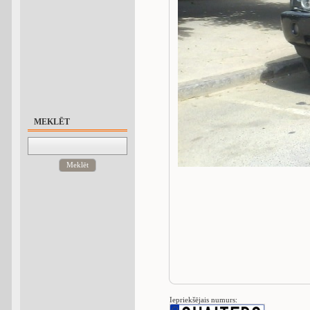
MEKLĒT
Meklēt
Iepriekšējais numurs: