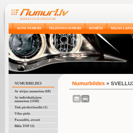
IZSOLES UN SLUDINĀJUMI
AUTO NUMURI
TELEFONA NUMURI
DOMĒNI
MĀJAS LAPA
Numurbildes
» SVELLU
NUMURBILDES
Ar sērijas numuriem (68)
Ar individuālajiem
numuriem (1168)
Tiek pārdoti/izsolīti (1)
Vēlas pirkt
Pazaudēti, atrasti
Bilžu TOP 111